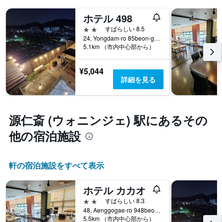
ホテル 498
2つ星
すばらしい 8.5
24, Yongdam-ro 85beon-gil, Yeonsu-gu, インチョン, 韓国
5.1km （市内中心部から）
¥5,044
詳細を見る
源仁斎 (ウォニンジェ) 駅​にあるその
他の宿泊施設
​軒の宿泊施設をすべて表示
ホテル カカオ
2つ星
すばらしい 8.3
48, Aenggogae-ro 948beon-gil, Namdong-gu, インチョン, 韓国
5.5km （市内中心部から）