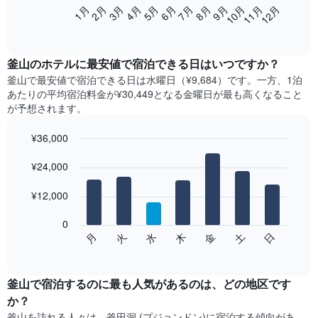
次
2月
5月
8月
11月
1月
4月
7月
10月
3月
6月
9月
12月
の
End
of
表
interactive
は、
chart
月
釜山​の​ホテル​に最安値で宿泊できる日はいつですか？
ご
釜山​で最安値で宿泊できる日は水曜日​（¥9,684）です。一方、1泊
と
あたりの平均宿泊料金が¥30,449となる金曜日​が最も高くなること
の
が予想されます。
客
室
¥36,000
の
Bar
平
Chart
graphic.
¥24,000
chart
均
with
料
7
¥12,000
金
bars.
を
表
0
次
水
火
月
日
土
金
木
し
の
End
て
of
チ
interactive
い
ャ
chart
ま
ー
釜山で宿泊するのに最も人気があるのは、どの地区です
す
ト
か？
表
は、
釜山を訪れる人々は、釜田洞 (プジョンドン)に宿泊する傾向があ
の