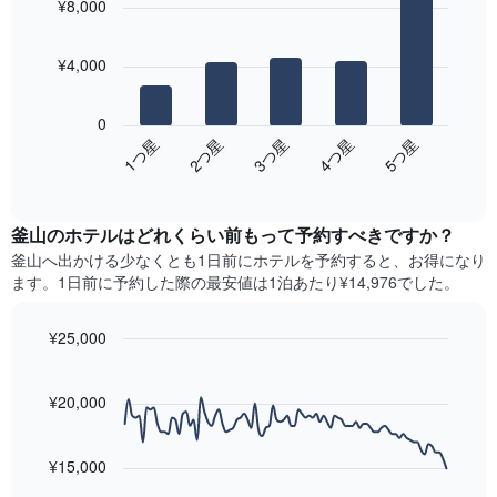
料
¥8,000
with
客
客
金
5
室
室
bars.
を
の
の
¥4,000
表
平
平
し
次
均
均
て
の
料
0
料
い
表
金
3​つ星​
1​つ星​
4​つ星​
2​つ星​
5​つ星​
金
ま
は、
を
を
End
す
過
表
of
ホ
去
interactive
し
テ
3
chart
て
ル
釜山のホテル​はどれくらい前もって予約すべきですか？
日
い
ラ
間
釜山​へ出かける少なくとも1日前にホテルを予約すると、お得になり
ま
ン
に
ます。1日前に予約した際の最安値は1泊あたり¥14,976でした。
す
ク
見
表
ご
つ
の
と
¥25,000
か
Y
に
っ
Line
Chart
軸
集
graphic.
chart
た
1​
計
with
¥20,000
今
本
90
し
週
data
は、
て
末
points.
最
表
¥15,000
の
も
示
客
次