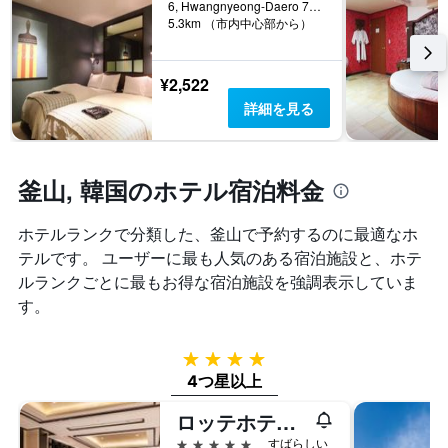
見
6, Hwangnyeong-Daero 7Beon-Gil, 釜山, 韓国
リ
の
つ
5.3km （市内中心部から）
ー
日
か
を
数
っ
表
を
た
¥2,522
し
表
本
て
詳細を見る
し
日
い
て
の
ま
い
客
す。
ま
室
表
釜山, 韓国のホテル宿泊料金
す
の
の
表
平
Y
の
均
ホテルランクで分類した、釜山​で予約するのに最適なホ
軸
Y
料
1
テルです。 ユーザーに最も人気のある宿泊施設と、ホテ
軸
金
本
ルランクごとに最もお得な宿泊施設を強調表示していま
1
を
は、
本
す。
表
過
は、
し
去
客
て
3
室
4つ星
い
日
の
4つ星以上
ま
間
平
す
に
均
ロッテホテル 釜山
見
料
5つ星
すばらしい
つ