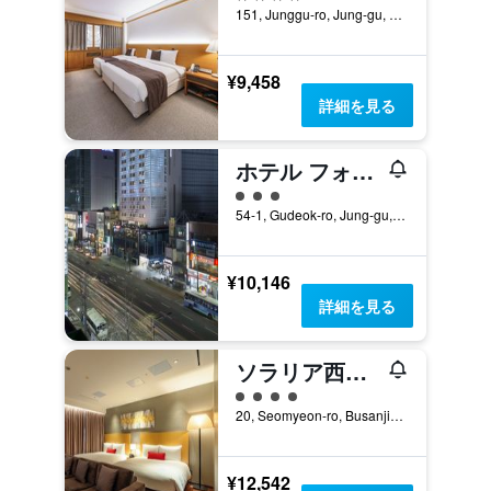
151, Junggu-ro, Jung-gu, 釜山, 韓国
¥9,458
詳細を見る
ホテル フォレ プレミア 南浦
3​クラス評価
54-1, Gudeok-ro, Jung-gu, 釜山, 韓国
¥10,146
詳細を見る
ソラリア西鉄ホテル釜山
4​クラス評価
20, Seomyeon-ro, Busanjin-gu, 釜山, 韓国
¥12,542