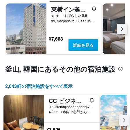
東横イン釜山西面(ソミョン)
2つ星
すばらしい 8.6
39, Seojeon-ro, Busanjin-gu, 釜山, 韓国
¥7,668
詳細を見る
釜山, 韓国​にあるその他の宿泊施設
2,043​軒の宿泊施設をすべて表示
CC ビジネス ホテル
9-1 Busanjinseonggongwon-ro, Dong-gu, 釜山, 韓国
4.3km （市内中心部から）
¥3,626