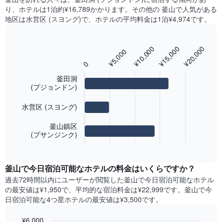
曜
り、ホテル​は1泊約¥16,789​​かかります。その他の 釜山で人気がある
X
日
軸
地区は水営区 (スヨング)​で、ホテルの平均料金は1泊¥4,974です。
ご
1​
と
本
の
は、
¥10,000
¥15,000
¥20,000
客
¥5,000
Bar
Chart
月
graphic.
室
chart
0
を
with
の
表
3
平
釜田洞
bars.
し
(プジョンドン)
均
て
料
次
い
金
水営区 (スヨング)
の
ま
を
表
す。
表
釜山鎮区
は、
表
(プサンジンク)
し
End
最
の
て
of
も
Y
interactive
い
人
chart
軸
ま
釜山で今日宿泊可能なホテル​の料金はいくらですか？
気
1​
す
の
本
過去72時間以内にユーザーが閲覧した釜山で今日宿泊可能なホテル​
表
あ
は、
の最安値は¥1,950で、平均的な宿泊料金は¥22,999です。釜山で今
の
る
客
日宿泊可能な4つ星ホテル​の最安値は¥3,500​です。
X
地
室
軸
区
の
1​
¥6,000