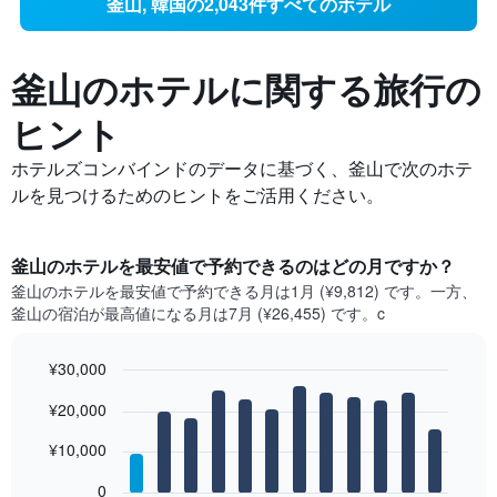
釜山, 韓国の2,043件すべてのホテル
釜山の​ホテルに関する旅行の
ヒント
ホテルズコンバインドのデータに基づく、釜山で次のホテ
ルを見つけるためのヒントをご活用ください。
釜山​のホテルを最安値で予約できるのはどの月ですか？
釜山​の​ホテルを最安値で予約できる月は1月 (¥9,812) です。一方、
釜山​の​宿泊が最高値になる月は7月​ (¥26,455) です。c
¥30,000
Bar
Chart
¥20,000
graphic.
chart
with
12
¥10,000
bars.
0