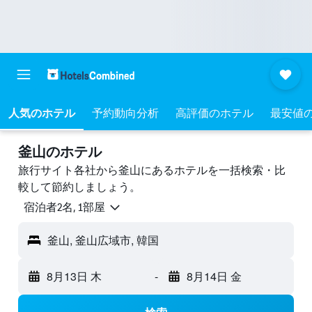
人気のホテル
予約動向分析
高評価のホテル
最安値
釜山のホテル
旅行サイト各社から釜山にあるホテルを一括検索・比
較して節約しましょう。
宿泊者2名, 1​部屋
釜山, 釜山広域市, 韓国
8月13日 木
-
8月14日 金