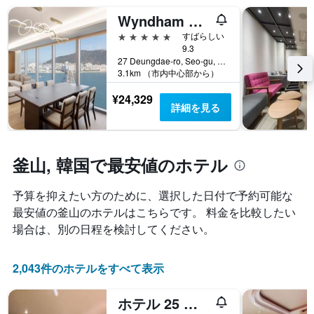
に
ゴ
も
Wyndham Grand Busan Ijin
変
リ
の
化
5つ星
ー
すばらしい
で
す
9.3
を
す
る
27 Deungdae-ro, Seo-gu, 釜山, 韓国
表
表
か
3.1km （市内中心部から）
し
の
を
て
X
表
¥24,329
い
軸
詳細を見る
し
ま
1
て
す。
本
い
表
は、
ま
の
ホ
釜山, 韓国で最安値のホテル
す
Y
テ
表
軸
ル
の
予算を抑えたい方のために、選択した日付で予約可能な
1
ラ
X
本
最安値の釜山のホテルはこちらです。 料金を比較したい
ン
軸
は、
ク
場合は、別の日程を検討してください。
1
過
ご
本
去
と
は、
3
の
2,043件のホテルをすべて表示
宿
日
カ
泊
間
テ
ま
ホテル 25 セオミイオン
に
ゴ
で