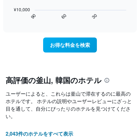
人
し
室
の
気
た
の
¥10,000
表
の
も
平
60
90
30
は、
End
あ
の
均
of
宿
る
で
interactive
料
泊
chart
地
す
金
日
域
表
を
に
を
の
お得な料金を検索
ホ
近
表
X
テ
づ
し
軸
ル
く
て
1
ラ
に
い
本
ン
つ
ま
は、
ク
れ
高評価の釜山, 韓国のホテル
す
ホ
ご
て
テ
と
客
ル
に
ユーザーによると、これらは釜山​で滞在するのに最高の
室
ラ
集
料
ホテルです。 ホテルの説明やユーザーレビューにざっと
ン
計
金
目を通して、自分にぴったりのホテルを見つけてくださ
ク
し
が
ご
い。
て
ど
と
表
の
の
示
よ
カ
2,043件のホテルをすべて表示
し
う
テ
た