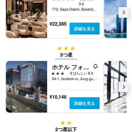
金
9.0
か
を
772, Gaya-Daero, Busanjin-gu, 釜山, 韓国
っ
表
た
し
今
¥22,385
て
週
詳細を見る
い
末
ま
の
す
客
3つ星
室
3つ星
の
平
ホテル フォレ プレミア 南浦
均
料
3​クラス評価
すばらしい 8.4
金
54-1, Gudeok-ro, Jung-gu, 釜山, 韓国
を
表
し
¥10,146
て
詳細を見る
い
ま
す
2つ星
2つ星以下