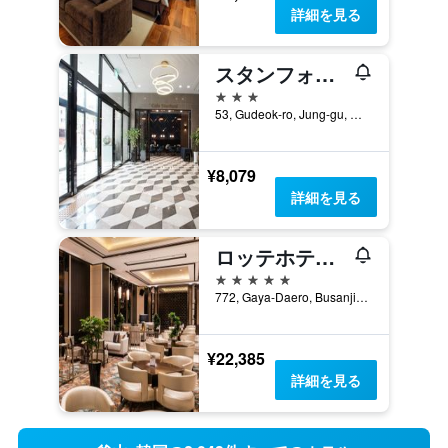
詳細を見る
スタンフォード ホテル プサン
3つ星
53, Gudeok-ro, Jung-gu, 釜山, 韓国
¥8,079
詳細を見る
ロッテホテル 釜山
5つ星
772, Gaya-Daero, Busanjin-gu, 釜山, 韓国
¥22,385
詳細を見る