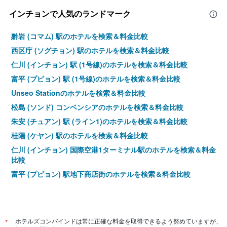
1​
本
インチョンで人気のランドマーク
は、
客
黔岩 (コマム) 駅のホテルを検索＆料金比較
室
の
西区庁 (ソグチョン) 駅のホテルを検索＆料金比較
平
仁川 (インチョン) 駅 (1号線)のホテルを検索＆料金比較
均
富平 (プピョン) 駅 (1号線)のホテルを検索＆料金比較
料
金
Unseo Stationのホテルを検索＆料金比較
を
松島 (ソンド) コンベンシアのホテルを検索＆料金比較
表
し
朱安 (チュアン) 駅 (ライン1)のホテルを検索＆料金比較
て
桂陽 (ケヤン) 駅のホテルを検索＆料金比較
い
ま
仁川 (インチョン) 国際空港1ターミナル駅のホテルを検索＆料金
す
比較
富平 (プピョン) 駅地下商店街のホテルを検索＆料金比較
源仁斎 (ウォニンジェ) 駅のホテルを検索＆料金比較
霊興島 (イェンヒュンド)のホテルを検索＆料金比較
蘇莱浦口 (ソレポグ)のホテルを検索＆料金比較
*
ホテルズコンバインドは常に正確な料金を取得できるよう努めていますが、