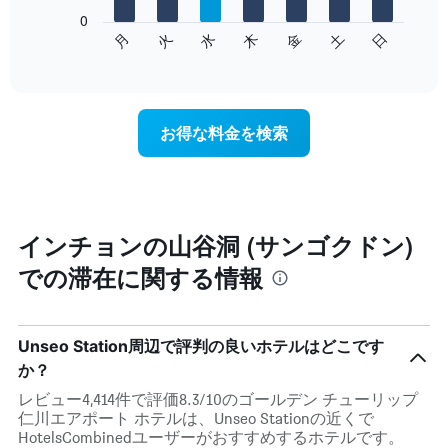
し
0
次
て
月
火
水
木
金
土
日
の
End
い
of
チ
ま
interactive
ャ
chart
す
ー
表
ト
の
お得な料金を検索
は、
X
曜
軸
日
1​
ご
本
と
は、
の
インチョンの山谷洞 (サンゴクドン)
月
客
を
での滞在に関する情報
室
表
の
し
平
て
均
い
Unseo Station周辺で評判の良いホテルはどこです
料
ま
金
か？
す。
を
表
レビュー4,414件で評価8.3/10のゴールデン チューリップ
表
の
仁川エアポート ホテルは、Unseo Stationの近くで
し
Y
HotelsCombinedユーザーがおすすめするホテルです。
て