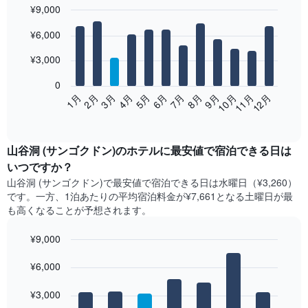
¥9,000
Bar
Chart
¥6,000
graphic.
chart
with
12
¥3,000
bars.
0
次
2月
5月
8月
11月
3月
6月
9月
12月
1月
4月
7月
10月
の
End
of
表
interactive
は、
chart
月
山谷洞 (サンゴクドン)​の​ホテル​に最安値で宿泊できる日は
ご
いつですか？
と
山谷洞 (サンゴクドン)​で最安値で宿泊できる日は水曜日​（¥3,260）
の
です。一方、1泊あたりの平均宿泊料金が¥7,661となる土曜日​が最
客
も高くなることが予想されます。
室
の
¥9,000
平
均
Bar
Chart
graphic.
料
¥6,000
chart
with
金
7
を
¥3,000
bars.
表