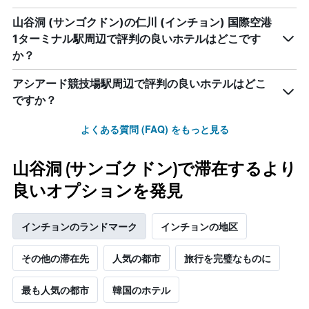
軸
い
1​
山谷洞 (サンゴクドン)の仁川 (インチョン) 国際空港
ま
本
す
1ターミナル駅周辺で評判の良いホテルはどこです
は、
表
客
か？
の
室
X
の
アシアード競技場駅周辺で評判の良いホテルはどこ
軸
平
ですか？
1​
均
本
料
は、
よくある質問 (FAQ) をもっと見る
金
曜
を
日
表
山谷洞 (サンゴクドン)で滞在するより
を
し
表
て
良いオプションを発見
し
い
て
ま
い
す
インチョンのランドマーク
インチョンの地区
ま
す。
その他の滞在先
人気の都市
旅行を完璧なものに
表
の
Y
最も人気の都市
韓国のホテル
軸