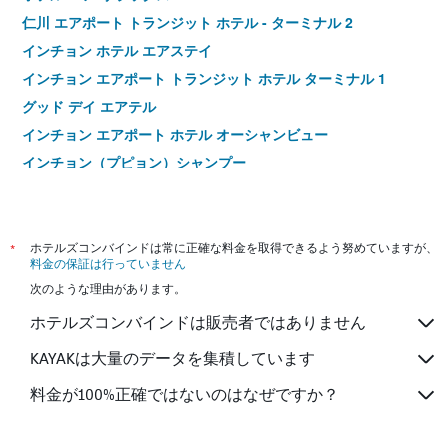
仁川 エアポート トランジット ホテル - ターミナル 2
インチョン ホテル エアステイ
インチョン エアポート トランジット ホテル ターミナル 1
グッド デイ エアテル
インチョン エアポート ホテル オーシャンビュー
インチョン（プピョン）シャンプー
ホテル ソプラ インチョン チョンナ
ソンドゥ セントラル パーク ホテル
ブリッジ ホテル インチョン ソンド
*
ホテルズコンバインドは常に正確な料金を取得できるよう努めていますが、
料金の保証は行っていません
カリス ホテル
次のような理由があります。
エバーリッチ ホテル
ホテルズコンバインドは販売者ではありません
インチョン エアポート オーシャンサイド ホテル
ベニケア ウォルミド ザ ブリス ホテル
KAYAKは大量のデータを集積しています
ラマダ ホテル ソンドゥ
料金が100%正確ではないのはなぜですか？
チョコレート ホテル