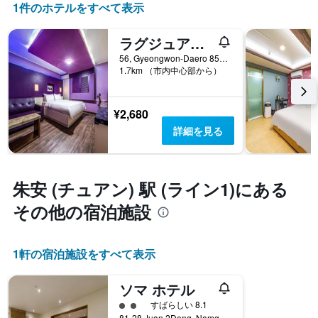
1件のホテルをすべて表示
ラグジュアリー Jjak ホテル
56, Gyeongwon-Daero 851Beon-Gil, Nam-gu, インチョン, 韓国
1.7km （市内中心部から）
¥2,680
詳細を見る
朱安 (チュアン) 駅 (ライン1)​にある
その他の宿泊施設
1​軒の宿泊施設をすべて表示
ソマ ホテル
2​クラス評価
すばらしい 8.1
81-28 Juan 2Dong, Namgu, インチョン, 韓国