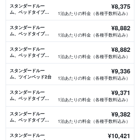
¥8,375
スタンダードルー
ム、ベッドタイプ情
1泊あたりの料金（各種手数料込み）
報なし
¥8,882
スタンダードルー
ム、ベッドタイプ情
1泊あたりの料金（各種手数料込み）
報なし
¥8,882
スタンダードルー
ム、ベッドタイプ情
1泊あたりの料金（各種手数料込み）
報なし
¥9,336
スタンダードルー
ム、ツインベッド2台
1泊あたりの料金（各種手数料込み）
¥9,371
スタンダードルー
ム、ベッドタイプ情
1泊あたりの料金（各種手数料込み）
報なし
¥9,382
スタンダードルー
ム、ベッドタイプ情
1泊あたりの料金（各種手数料込み）
報なし
¥10,421
スタンダードルー