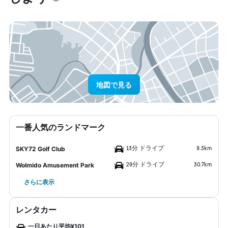
地図で見る
一番人気のランドマーク
13分 ドライブ
9.3km
SKY72 Golf Club
29分 ドライブ
30.7km
Wolmido Amusement Park
さらに表示
レンタカー
一日あたり平均¥101