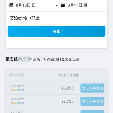
8月16日 日
-
8月17日 月
宿泊者2名, 1​部屋
検索
最安値
¥6,335
/
1泊あたりの宿泊料金の最安値
プロバイダ
1泊あたり合計
¥6,335
プランを見る
¥7,725
プランを見る