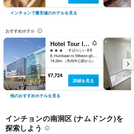
インチョンで最安値のホテルを見る
おすすめホテル
Hotel Tour Incheon Airport Hotel & Suites
3​クラス評価
すばらしい 8.8
8, Huinbawi-ro 59beon-gil, Jung-gu, インチョン, 韓国
19.2km （市内中心部から）
¥7,724
詳細を見る
他のおすすめホテルを見る
インチョン​の南洞区 (ナムドンク)​を
探索しよう