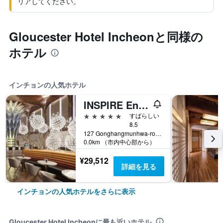
リアしてください。
Gloucester Hotel Incheonと同様の
ホテル
インチョンの人気ホテル
INSPIRE Entertainment Resort
5つ星
すばらしい
8.5
127 Gonghangmunhwa-ro, Jung-gu, インチョン, 韓国
0.0km （市内中心部から）
¥29,512
詳細を見る
インチョンの人気ホテルをさらに表示
Gloucester Hotel Incheonに最も近いホテル