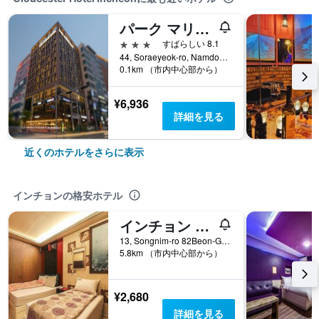
パーク マリン ホテル
3つ星
すばらしい 8.1
44, Soraeyeok-ro, Namdong-gu, インチョン, 韓国
0.1km （市内中心部から）
¥6,936
詳細を見る
近くのホテルをさらに表示
インチョンの格安ホテル
インチョン ソンリムドン パレス モーテル
13, Songnim-ro 82Beon-Gil, Dong-gu, インチョン, 韓国
5.8km （市内中心部から）
¥2,680
詳細を見る