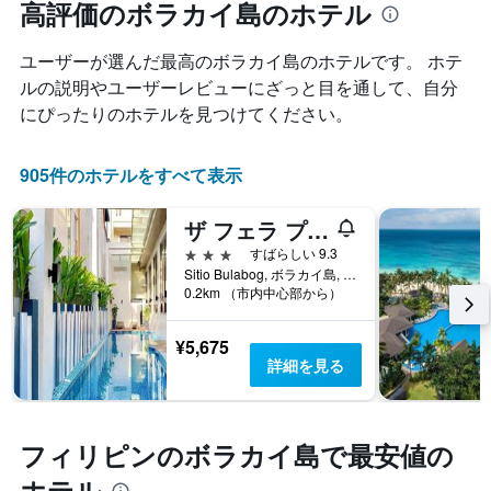
れ
高評価のボラカイ島のホテル
ラ
に
て
ン
集
客
ク
計
ユーザーが選んだ最高のボラカイ島のホテルです。 ホテ
室
ご
し
料
ルの説明やユーザーレビューにざっと目を通して、自分
と
て
金
の
にぴったりのホテルを見つけてください。
表
が
カ
示
ど
テ
し
の
ゴ
905件のホテルをすべて表示
た
よ
リ
も
う
ー
ザ フェラ プレミア バイ JG
の
に
を
で
変
3つ星
すばらしい 9.3
表
す
化
Sitio Bulabog, ボラカイ島, フィリピン
し
表
す
0.2km （市内中心部から）
て
の
る
い
X
か
ま
¥5,675
軸
を
す。
詳細を見る
1
表
表
本
し
の
は、
て
Y
ホ
い
軸
フィリピンのボラカイ島で最安値の
テ
ま
1
ル
す
ホテル
本