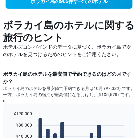
ボラカイ島の905件すべてのホテル
ボラカイ島の​ホテルに関する
旅行のヒント
ホテルズコンバインドのデータに基づく、ボラカイ島で次
のホテルを見つけるためのヒントをご活用ください。
ボラカイ島​のホテルを最安値で予約できるのはどの月です
か？
ボラカイ島​の​ホテルを最安値で予約できる月は10月 (¥7,322) です。
一方、ボラカイ島​の​宿泊が最高値になる月は1月​ (¥105,579) です。
c
¥120,000
Bar
Chart
¥80,000
graphic.
chart
with
12
¥40,000