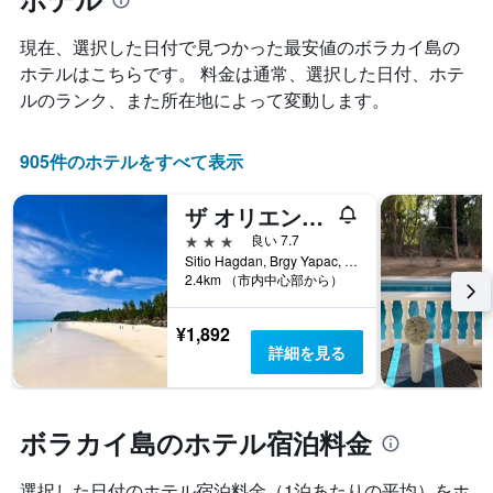
ラ
表
は、
ン
の
過
現在、選択した日付で見つかった最安値のボラカイ島の
ク
X
去
ご
ホテルはこちらです。 料金は通常、選択した日付、ホテ
軸
3
と
1
ルのランク、また所在地によって変動します。
日
の
本
間
カ
は、
に
テ
宿
905件のホテルをすべて表示
見
ゴ
泊
つ
リ
ま
か
ザ オリエント ビーチ ボラカイ
ー
で
っ
を
3つ星
の
良い 7.7
た
表
日
Sitio Hagdan, Brgy Yapac, ボラカイ島, フィリピン
本
し
2.4km （市内中心部から）
数
日
て
を
の
い
表
客
¥1,892
ま
し
室
詳細を見る
す。
て
の
表
い
平
の
ま
均
Y
す
料
ボラカイ島のホテル宿泊料金
軸
表
金
1
の
を
本
選択した日付のホテル宿泊料金（1泊あたりの平均）をホ
Y