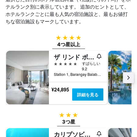
表
は、
軸
テルランク別に表示しています。 追加のヒントとして、
し
過
1
て
ホテルランクごとに最も人気の宿泊施設と、最もお値打
去
本
い
ちな宿泊施設もマークしています。
3
は、
ま
日
客
す
間
室
4つ星
に
の
4つ星以上
見
平
つ
均
ザ リンド ボラカイ
か
料
っ
5つ星
金
すばらしい
た
9.2
を
今
Station 1, Barangay Balabag, Malay, ボラカイ島, フィリピン
表
週
し
末
て
¥24,895
の
い
詳細を見る
客
ま
室
す
の
平
3つ星
均
3つ星
料
金
カリプソビーチアンドダイブリゾート