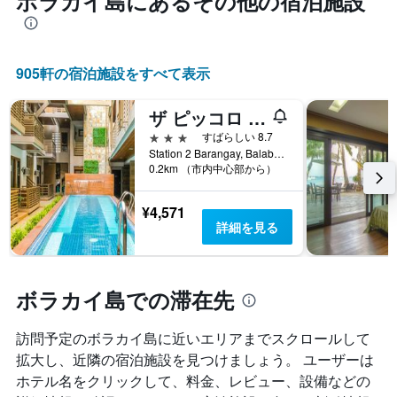
ボラカイ島​にあるその他の宿泊施設
905​軒の宿泊施設をすべて表示
ザ ピッコロ ホテル オブ ボラカイ
3つ星
すばらしい 8.7
Station 2 Barangay, Balabag Boracay, ボラカイ島, フィリピン
0.2km （市内中心部から）
¥4,571
詳細を見る
ボラカイ島での滞在先
訪問予定のボラカイ島に近いエリアまでスクロールして
拡大し、近隣の宿泊施設を見つけましょう。 ユーザーは
ホテル名をクリックして、料金、レビュー、設備などの