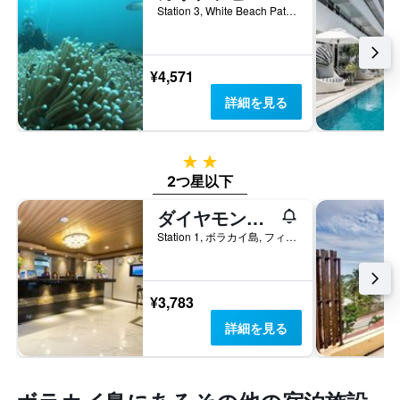
を
Station 3, White Beach Path, Malay, Aklan, ボラカイ島, フィリピン
表
し
て
い
¥4,571
ま
詳細を見る
す
2つ星
2つ星以下
ダイヤモンド ウォーター エッジ リゾート
Station 1, ボラカイ島, フィリピン
¥3,783
詳細を見る