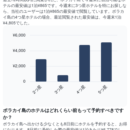
室
見
X
テル​の最安値は1泊¥865です。今週末に3つ星ホテルを特にお探しな
の
つ
軸
ら、当社のユーザーは1泊¥865​の最安値で閲覧しています。ボラカ
平
か
1​
イ島の4つ星ホテルの場合、最近閲覧された最安値は、今週末1泊
均
っ
本
¥4,805でした。
料
た
は、
金
本
曜
を
¥6,000
日
日
表
の
Bar
Chart
を
し
graphic.
chart
客
表
¥4,000
with
て
室
し
4
い
の
て
bars.
ま
平
い
¥2,000
す
均
ま
次
料
す。
の
金
0
表
表
を
2​つ星​
3​つ星​
4​つ星​
5​つ星​
の
は、
ホ
Y
End
過
テ
of
軸
去
interactive
ル
1​
3
chart
ラ
本
ボラカイ島のホテル​はどれくらい前もって予約すべきです
日
ン
は、
間
か？
ク
客
に
ボラカイ島​へ出かける少なくとも8日前にホテルを予約すると、お得
ご
室
見
と
になります。8日前に予約した際の最安値は1泊あたり¥6,778でし