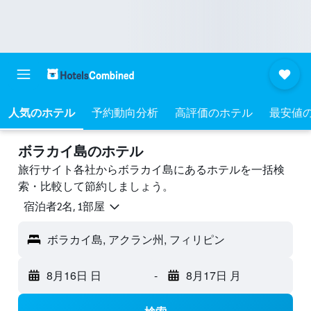
人気のホテル
予約動向分析
高評価のホテル
最安値
ボラカイ島のホテル
旅行サイト各社からボラカイ島にあるホテルを一括検
索・比較して節約しましょう。
宿泊者2名, 1​部屋
ボラカイ島, アクラン州, フィリピン
8月16日 日
-
8月17日 月