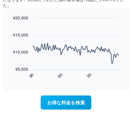
の
つ
に
た。
平
か
集
均
っ
計
¥20,000
料
た
し
金
今
Line
Chart
て
graphic.
chart
を
週
表
with
¥15,000
表
末
示
90
し
の
data
し
て
客
points.
た
¥10,000
い
室
も
ま
の
次
の
す
平
の
で
¥5,000
均
表
す
60
90
30
料
は、
End
表
金
of
宿
の
interactive
を
泊
chart
X
ホ
日
軸
テ
に
1
お得な料金を検索
ル
近
本
ラ
づ
は、
ン
く
ホ
ク
に
テ
ご
つ
ル
と