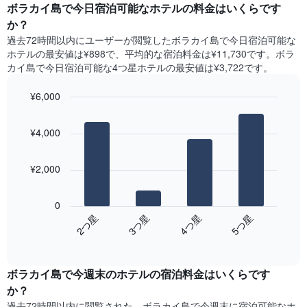
ー
ボラカイ島で今日宿泊可能なホテル​の料金はいくらです
表
ト
か？
の
は、
X
過去72時間以内にユーザーが閲覧したボラカイ島で今日宿泊可能な
曜
軸
ホテル​の最安値は¥898で、平均的な宿泊料金は¥11,730です。ボラ
日
1​
カイ島で今日宿泊可能な4つ星ホテル​の最安値は¥3,722​です。
ご
本
と
は、
¥6,000
の
月
客
Bar
Chart
を
graphic.
室
chart
表
¥4,000
with
の
し
4
平
て
bars.
均
い
¥2,000
料
ま
次
金
す。
の
を
0
表
表
表
2​つ星​
3​つ星​
4​つ星​
5​つ星​
の
は、
し
Y
End
過
て
of
軸
去
interactive
い
1​
3
chart
ま
本
ボラカイ島​で今週末のホテル​の宿泊料金はいくらです
日
す
は、
間
か？
表
客
に
の
過去72時間以内に閲覧された、ボラカイ島​で今週末に宿泊可能なホ