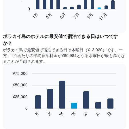
bars.
0
次
1月
3月
5月
7月
9月
11月
の
End
of
表
interactive
は、
chart
月
ボラカイ島​の​ホテル​に最安値で宿泊できる日はいつです
ご
か？
と
ボラカイ島​で最安値で宿泊できる日は木曜日​（¥13,020）です。一
の
方、1泊あたりの平均宿泊料金が¥60,984となる水曜日​が最も高くな
客
ることが予想されます。
室
の
¥75,000
平
均
Bar
Chart
graphic.
料
¥50,000
chart
with
金
7
を
¥25,000
bars.
表
し
0
次
て
水
火
月
日
土
金
木
の
End
い
of
チ
ま
interactive
ャ
chart
す