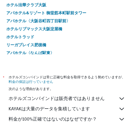
ホテル法華クラブ大阪
アパホテル&リゾート 御堂筋本町駅前タワー
アパホテル〈大阪谷町四丁目駅前〉
ホテルリブマックス大阪淀屋橋
ホテルトラッド
リーガプレイス肥後橋
アパホテル〈なんば駅東〉
イビスバジェット大阪梅田
フォーポイント フレックス by シェラトン 大阪梅田
ランタナ大阪
*
ホテルズコンバインドは常に正確な料金を取得できるよう努めていますが、
料金の保証は行っていません
ホテルマイステイズ新大阪コンファレンスセンター
次のような理由があります。
ホテル関西
ホテルズコンバインドは販売者ではありません
ホテル京阪 淀屋橋
相鉄フレッサイン 大阪なんば駅前
KAYAKは大量のデータを集積しています
心斎橋 グランドホテル大阪
料金が100%正確ではないのはなぜですか？
ホテル・ザ・ルーテル