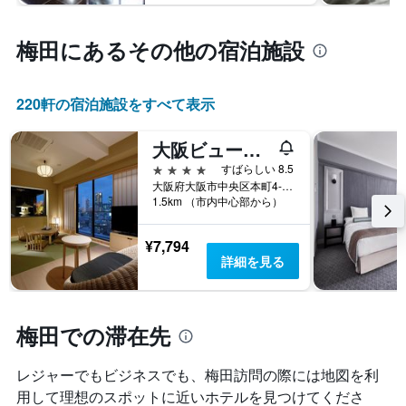
梅田​にあるその他の宿泊施設
220​軒の宿泊施設をすべて表示
大阪ビューホテル 本町
4つ星
すばらしい 8.5
大阪府大阪市中央区本町4-5-2
1.5km （市内中心部から）
¥7,794
詳細を見る
梅田での滞在先
レジャーでもビジネスでも、梅田​訪問の際には地図を利
用して理想のスポットに近いホテルを見つけてくださ