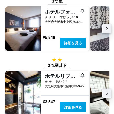
3つ星
ホテルフォルツァ 大阪北浜
3つ星
すばらしい 8.8
大阪府大阪市中央区今橋2丁目2-21
¥5,848
詳細を見る
2つ星
2つ星以下
ホテルリブマックス梅田中津
2つ星
良い 6.7
大阪府大阪市北区中津3-3-22
¥3,547
詳細を見る