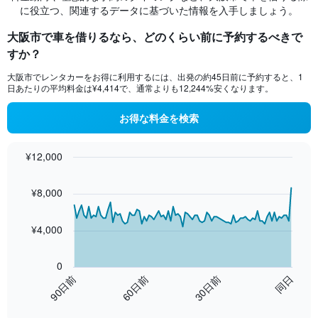
に役立つ、関連するデータに基づいた情報を入手しましょう。
大阪市で車を借りるなら、どのくらい前に予約するべきで
すか？
大阪市​でレンタカーをお得に利用するには、出発の約45​日前に予約すると、1
日あたりの平均料金は¥4,414で、通常よりも12,244​%安くなります。
お得な料金を検索
¥12,000
Chart
Chart
graphic.
with
¥8,000
91
data
points.
¥4,000
The
chart
0
has
60日前
同日
90日前
30日前
1
End
X
of
axis
interactive