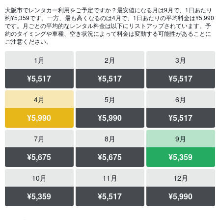
大阪市でレンタカー利用をご予定ですか？最安値になる月は9月で、1日あたり
約¥5,359​です。一方、最も高くなるのは4月で、1日あたりの平均料金は¥5,990
です。月ごとの平均的なレンタル料金は以下にリストアップされています。予
約のタイミングや車種、空き状況によって料金は変動する可能性があることに
ご注意ください。
1月
2月
3月
¥5,517
¥5,517
¥5,517
4月
5月
6月
¥5,990
¥5,990
¥5,517
7月
8月
9月
¥5,675
¥5,675
¥5,359
10月
11月
12月
¥5,359
¥5,517
¥5,990