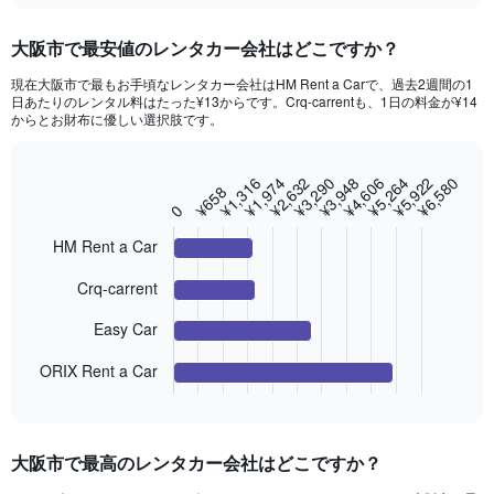
displaying
chart
categories.
大阪市​で最安値のレンタカー会社はどこですか？
Range:
91
現在大阪市で最もお手頃なレンタカー会社はHM Rent a Carで、過去2週間の1
categories.
日あたりのレンタル料はたった¥13からです。Crq-carrentも、1日の料金が¥14​
The
からとお財布に優しい選択肢です。
chart
has
1
¥3,290
¥6,580
¥1,316
¥4,606
¥2,632
¥5,922
¥3,948
¥1,974
¥5,264
Bar
Chart
¥658
Y
graphic.
chart
0
axis
with
4
displaying
HM Rent a Car
bars.
values.
Range:
Crq-carrent
The
0
chart
to
Easy Car
has
12000.
1
ORIX Rent a Car
End
X
of
axis
interactive
displaying
chart
categories.
大阪市​で最高のレンタカー会社はどこですか？
Range:
4