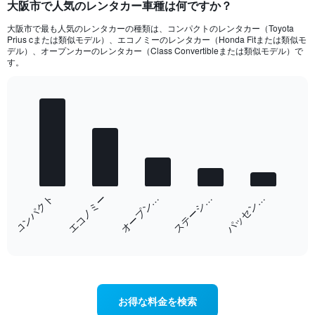
大阪市で人気のレンタカー車種は何ですか？
大阪市​で最も人気のレンタカーの種類は、コンパクト​のレンタカー（Toyota
Prius c​または類似モデル）、エコノミー​のレンタカー（Honda Fit​または類似モ
デル）、オープンカー​のレンタカー（Class Convertible​または類似モデル）で
す。
Bar
Chart
graphic.
chart
with
5
bars.
The
chart
オープン…
エコノミー
コンパクト
パッセン…
ステーシ…
has
1
End
X
of
axis
interactive
displaying
chart
categories.
Range:
5
お得な料金を検索
categories.