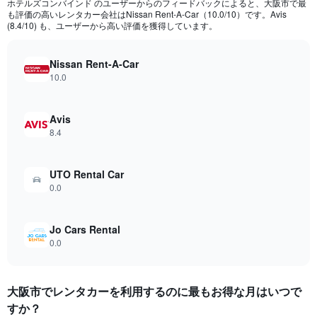
ホテルズコンバインド のユーザーからのフィードバックによると、大阪市で最
categories.
も評価の高いレンタカー会社はNissan Rent-A-Car​（10.0/10）です。Avis
The
(8.4/10) も、ユーザーから高い評価を獲得しています。
chart
has
Nissan Rent-A-Car
1
10.0
Y
axis
displaying
Avis
values.
Range:
8.4
0
to
6580.
UTO Rental Car
0.0
Jo Cars Rental
0.0
大阪市でレンタカーを利用するのに最もお得な月はいつで
すか？