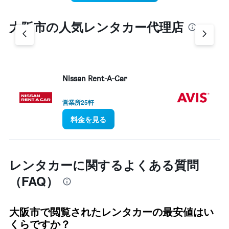
The
chart
大阪市​の人気レンタカー代理店
has
1
Y
axis
displaying
values.
Nissan Rent-A-Car
Av
Range:
0
営業所25軒
営
to
45.
料金を見る
レンタカーに関するよくある質問
（FAQ）
大阪市で閲覧されたレンタカーの最安値はい
くらですか？