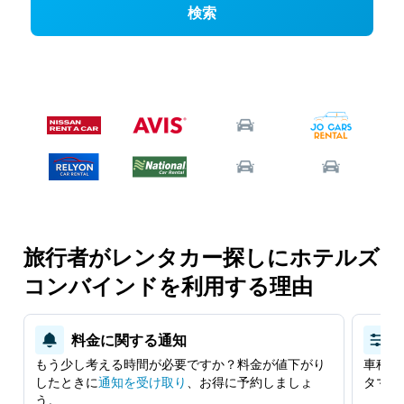
検索
旅行者がレンタカー探しにホテルズ
コンバインドを利用する理由
料金に関する通知
もう少し考える時間が必要ですか？料金が値下がり
車種、
したときに
​通知を受け取り
​、お得に予約しましょ
タマイ
う。