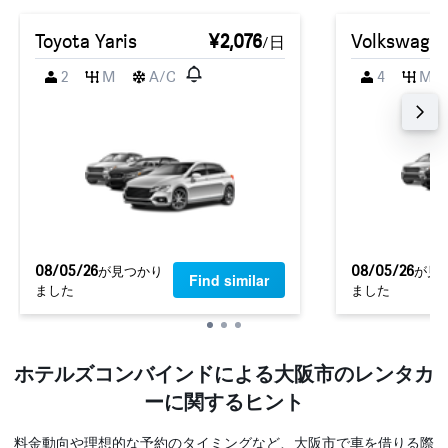
Toyota Yaris
¥2,076
Volkswagen
/日
2
M
A/C
4
M
08/05/26
08/05/26
​が見つかり
​が見
Find similar
ました
ました
ホテルズコンバインド​による​大阪市のレンタカ
ーに関するヒント
料金動向や理想的な予約のタイミングなど、大阪市で車を借りる際