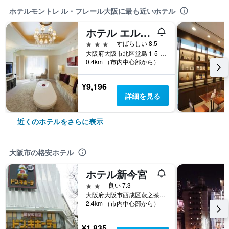
ホテルモントレ ル・フレール大阪に最も近いホテル
ホテル エルセラーン大阪
3つ星
すばらしい 8.5
大阪府大阪市北区堂島 1-5-25
0.4km （市内中心部から）
¥9,196
詳細を見る
近くのホテルをさらに表示
大阪市の格安ホテル
ホテル新今宮
2つ星
良い 7.3
大阪府大阪市西成区萩之茶屋1-2-20
2.4km （市内中心部から）
¥1,835