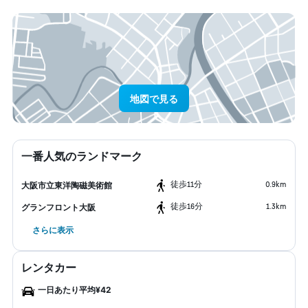
地図で見る
一番人気のランドマーク
​徒歩11分
0.9km
大阪市立東洋陶磁美術館
​徒歩16分
1.3km
グランフロント大阪
さらに表示
レンタカー
一日あたり平均¥42