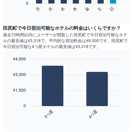
表
0
次
水
火
月
日
土
金
木
し
の
End
て
of
チ
interactive
い
ャ
chart
ま
ー
田尻町で今日宿泊可能なホテル​の料金はいくらですか？
す
ト
過去72時間以内にユーザーが閲覧した田尻町で今日宿泊可能なホテ
表
は、
ル​の最安値は¥3,318で、平均的な宿泊料金は¥8,500です。田尻町で
の
曜
今日宿泊可能な4つ星ホテル​の最安値は¥3,318​です。
X
日
軸
ご
¥4,500
1​
と
本
Bar
の
Chart
は、
graphic.
chart
客
¥3,000
with
月
室
2
を
の
bars.
表
平
¥1,500
し
均
次
て
料
の
い
金
0
表
ま
を
3​つ星​
4​つ星​
は、
す。
表
End
過
表
of
し
去
interactive
の
て
3
chart
Y