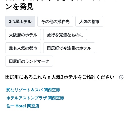
金
ンを発見
を
表
3つ星ホテル
その他の滞在先
人気の都市
し
て
い
大阪府のホテル
旅行を完璧なものに
ま
す
最も人気の都市
田尻町で今注目のホテル
田尻町のランドマーク
田尻町​にあるこれらｎ人気3ホテルをご検討ください
変なリゾート＆スパ 関西空港
ホテルアストンプラザ 関西空港
住一 Hotel 関空店