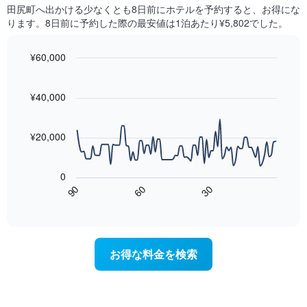
に
本
田尻町​へ出かける少なくとも8日前にホテルを予約すると、お得にな
ク
見
は、
ります。8日前に予約した際の最安値は1泊あたり¥5,802でした。
ご
つ
客
と
か
室
に
っ
¥60,000
の
集
た
Line
平
Chart
計
今
graphic.
chart
均
し
週
with
¥40,000
料
て
90
末
金
表
data
の
を
points.
示
客
¥20,000
表
し
室
し
次
た
の
て
の
も
平
0
い
表
の
均
60
90
30
ま
は、
で
End
料
す
of
宿
す
金
interactive
泊
表
chart
を
日
の
ホ
に
X
テ
お得な料金を検索
近
軸
ル
づ
1
ラ
く
本
ン
に
は、
ク