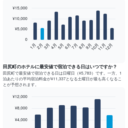
¥15,000
Bar
Chart
¥10,000
graphic.
chart
with
12
¥5,000
bars.
0
次
2月
5月
8月
11月
1月
4月
7月
10月
3月
6月
9月
12月
の
End
of
表
interactive
は、
chart
月
田尻町​の​ホテル​に最安値で宿泊できる日はいつですか？
ご
田尻町​で最安値で宿泊できる日は日曜日​（¥5,783）です。一方、1
と
泊あたりの平均宿泊料金が¥11,337となる土曜日​が最も高くなるこ
の
とが予想されます。
客
室
¥12,000
の
Bar
平
Chart
graphic.
¥8,000
chart
均
with
料
7
¥4,000
金
bars.
を