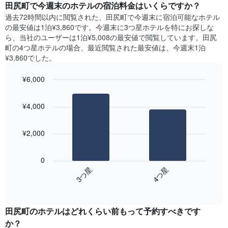
い
田尻町​で今週末のホテル​の宿泊料金はいくらですか？
日
軸
ま
間
過去72時間以内に閲覧された、田尻町​で今週末に宿泊可能なホテル​
1​
す
に
の最安値は1泊¥3,860です。今週末に3つ星ホテルを特にお探しな
本
表
見
ら、当社のユーザーは1泊¥5,008​の最安値で閲覧しています。田尻
は、
の
つ
町の4つ星ホテルの場合、最近閲覧された最安値は、今週末1泊
客
X
か
室
¥3,860でした。
軸
っ
の
1​
た
平
¥6,000
本
本
均
は、
Bar
Chart
日
料
graphic.
曜
chart
の
金
¥4,000
with
日
客
を
2
を
室
bars.
表
表
の
¥2,000
し
し
平
次
て
て
均
の
い
い
0
料
表
ま
ま
3​つ星​
4​つ星​
金
は、
す
す。
を
End
過
表
of
ホ
去
interactive
の
テ
3
chart
Y
ル
田尻町のホテル​はどれくらい前もって予約すべきです
日
軸
ラ
間
か？
1​
ン