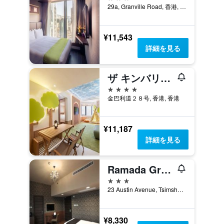
29a, Granville Road, 香港, 香港
¥11,543
詳細を見る
ザ キンバリー ホテル
4つ星
金巴利道２８号, 香港, 香港
¥11,187
詳細を見る
Ramada Grand Tsim Sha Tsui (旧ラマダ 香港 グランド チムサーチョイ (華美達華麗酒店))
3つ星
23 Austin Avenue, Tsimshatsui, 香港, 香港
¥8,330