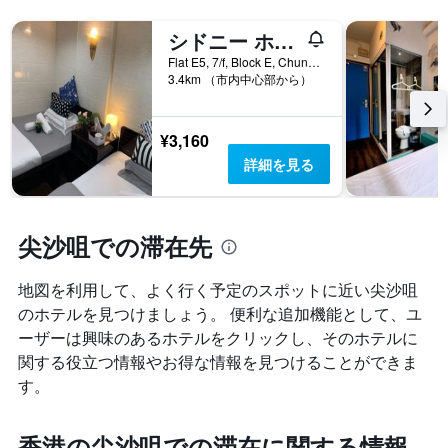
シドニー ホステル
Flat E5, 7/f, Block E, Chungking Mansion, 香港, 香港
3.4km （市内中心部から）
¥3,160
詳細を見る
尖沙咀での滞在先
地図を利用して、よく行く予定のスポットに近い尖沙咀
のホテルを見つけましょう。 便利な追加機能として、ユ
ーザーは興味のあるホテルをクリックし、そのホテルに
関する役立つ情報やお得な情報を見つけることができま
す。
香港の尖沙咀での滞在に関する情報