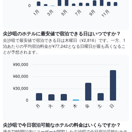
0
次
1月
3月
5月
7月
9月
11月
の
End
of
表
interactive
は、
chart
月
尖沙咀​の​ホテル​に最安値で宿泊できる日はいつですか？
ご
尖沙咀​で最安値で宿泊できる日は木曜日​（¥2,816）です。一方、1
と
泊あたりの平均宿泊料金が¥77,242となる日曜日​が最も高くなるこ
の
とが予想されます。
客
室
¥90,000
の
Bar
平
Chart
graphic.
¥60,000
chart
均
with
料
7
¥30,000
金
bars.
を
表
0
次
水
火
月
日
土
金
木
し
の
End
て
of
チ
interactive
い
ャ
chart
ま
ー
尖沙咀で今日宿泊可能なホテル​の料金はいくらですか？
す
ト
過去72時間以内にユーザーが閲覧した尖沙咀で今日宿泊可能なホテ