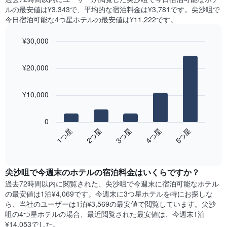
表
は、
ル​の最安値は¥3,343で、平均的な宿泊料金は¥3,781です。尖沙咀で
の
曜
今日宿泊可能な4つ星ホテル​の最安値は¥11,222​です。
X
日
軸
ご
¥30,000
1​
と
本
Bar
の
Chart
は、
graphic.
chart
客
¥20,000
with
月
室
5
を
の
bars.
表
平
¥10,000
し
均
次
て
料
の
い
金
0
表
ま
を
3​つ星​
1​つ星​
4​つ星​
2​つ星​
5​つ星​
は、
す。
表
End
過
表
of
し
去
interactive
の
て
3
chart
Y
い
尖沙咀​で今週末のホテル​の宿泊料金はいくらですか？
日
軸
ま
間
過去72時間以内に閲覧された、尖沙咀​で今週末に宿泊可能なホテル​
1​
す
に
の最安値は1泊¥4,069です。今週末に3つ星ホテルを特にお探しな
本
表
見
ら、当社のユーザーは1泊¥3,569​の最安値で閲覧しています。尖沙
は、
の
つ
咀の4つ星ホテルの場合、最近閲覧された最安値は、今週末1泊
客
X
か
室
¥14,053でした。
軸