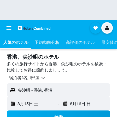
人気のホテル
予約動向分析
高評価のホテル
最安値
香港、尖沙咀のホテル
多くの旅行サイトから香港、尖沙咀のホテルを検索・
比較してお得に節約しましょう。
宿泊者2名, 1​部屋
尖沙咀 - 香港, 香港
8月15日 土
-
8月16日 日