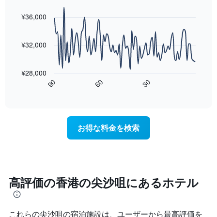
均
し
graphic.
chart
週
料
with
て
¥36,000
末
金
90
表
の
data
を
示
客
points.
表
し
¥32,000
室
し
た
の
次
て
も
平
の
い
の
¥28,000
均
表
ま
で
60
90
30
料
は、
End
す
す
金
of
宿
表
interactive
を
泊
chart
の
ホ
日
X
テ
に
軸
お得な料金を検索
ル
近
1
ラ
づ
本
ン
く
は、
ク
に
ホ
ご
つ
テ
と
れ
高評価の香港の尖沙咀にあるホテル
ル
に
て
ラ
集
客
ン
計
室
ク
し
これらの尖沙咀​の宿泊施設は、ユーザーから最高評価を
料