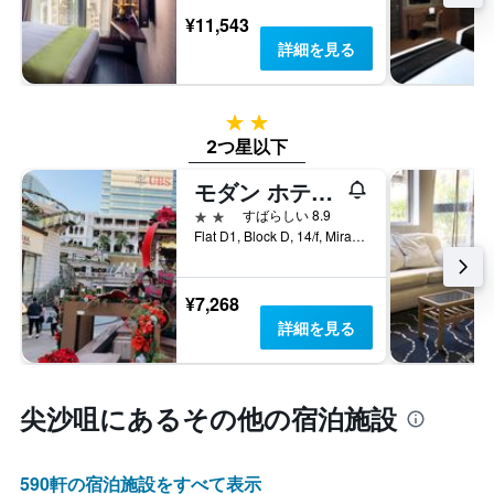
ま
¥11,543
す
詳細を見る
2つ星
2つ星以下
モダン ホテル (摩登賓館)
2つ星
すばらしい 8.9
Flat D1, Block D, 14/f, Mirador Mansion, 香港, 香港
¥7,268
詳細を見る
尖沙咀​にあるその他の宿泊施設
590​軒の宿泊施設をすべて表示