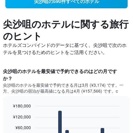
尖沙咀の590件すべてのホテル
尖沙咀の​ホテルに関する旅行
のヒント
ホテルズコンバインドのデータに基づく、尖沙咀で次のホ
テルを見つけるためのヒントをご活用ください。
尖沙咀​のホテルを最安値で予約できるのはどの月です
か？
尖沙咀​の​ホテルを最安値で予約できる月は3月 (¥3,174) です。一
方、尖沙咀​の​宿泊が最高値になる月は4月​ (¥157,566) です。c
¥180,000
Bar
Chart
¥120,000
graphic.
chart
with
12
¥60,000
bars.