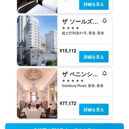
詳細を見る
ザ ソールズベリ YMCA オブ ホンコン
4つ星
梳士巴利道41号, 香港, 香港
¥15,112
詳細を見る
ザ ペニンシュラ 香港
5つ星
Salisbury Road, 香港, 香港
¥77,172
詳細を見る