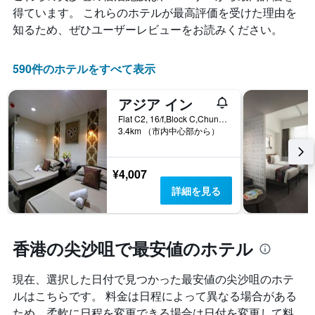
ご
て
金
得ています。 これらのホテルが最高評価を受けた理由を
と
表
が
知るため、ぜひユーザーレビューをお読みください。
の
示
ど
カ
し
の
テ
た
よ
590件のホテルをすべて表示
ゴ
も
う
リ
の
に
ー
で
アジア イン
変
を
す
化
Flat C2, 16/f,Block C,Chungking Mansion, 香港, 香港
表
表
す
3.4km （市内中心部から）
し
の
る
て
X
か
い
軸
を
¥4,007
ま
1
表
す。
詳細を見る
本
し
表
は、
て
の
ホ
い
Y
テ
ま
軸
香港の尖沙咀で最安値のホテル
ル
す
1
ラ
表
本
ン
の
現在、選択した日付で見つかった最安値の尖沙咀のホテ
は、
ク
X
ルはこちらです。 料金は日程によって異なる場合がある
過
ご
軸
去
ため、柔軟に日程を変更できる場合は日付を変更して料
と