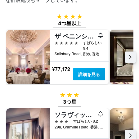
日
客
ま
間
室
す
に
の
4つ星
見
平
4つ星以上
つ
均
か
料
ザ ペニンシュラ 香港
っ
金
5つ星
た
すばらしい
を
9.4
今
表
Salisbury Road, 香港, 香港
週
し
末
て
の
い
¥77,172
客
ま
詳細を見る
室
す
の
平
3つ星
均
料
3つ星
金
ソラヴィット オン グランヴィル
を
表
3つ星
すばらしい 8.2
し
29a, Granville Road, 香港, 香港
て
い