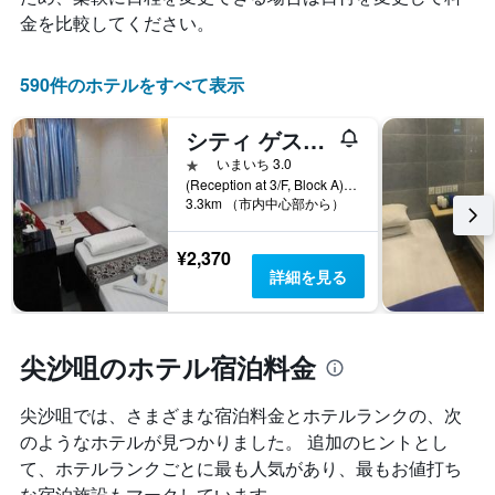
1
3
の
金を比較してください。
本
日
カ
は、
間
テ
宿
に
ゴ
590件のホテルをすべて表示
泊
見
リ
ま
つ
ー
で
シティ ゲスト ハウス
か
を
の
っ
1つ星
表
いまいち 3.0
日
た
し
(Reception at 3/F, Block A)Flat D3, 7 Floor, Block D, Chungking Mansion, 36-44 Nathan Road, 香港, 香港
数
本
3.3km （市内中心部から）
て
を
日
い
表
の
ま
し
¥2,370
客
す。
て
詳細を見る
室
表
い
の
の
ま
平
Y
す
均
軸
表
尖沙咀のホテル宿泊料金
料
1
の
金
本
Y
を
尖沙咀​では、さまざまな宿泊料金とホテルランクの、次
は、
軸
表
過
のようなホテルが見つかりました。 追加のヒントとし
1
し
去
本
て、ホテルランクごとに最も人気があり、最もお値打ち
て
3
は、
な宿泊施設もマークしています。
い