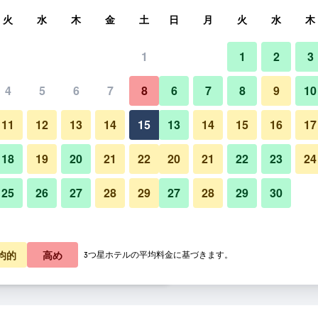
索
火
水
木
金
土
日
月
火
水
木
1
1
2
3
料金の最安値
4
5
6
7
8
6
7
8
9
10
あたり合計
11
12
13
14
15
13
14
15
16
17
4,920
プランを見る
18
19
20
21
22
20
21
22
23
24
25
26
27
28
29
27
28
29
30
6,025
プランを見る
6,181
プランを見る
均的
高め
3つ星ホテルの平均料金に基づきます。
 ハウスのオファー