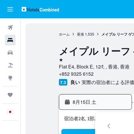
航空券
ホーム
香港
1,535
メイプル リーフ ゲ
ホテル
メイプル リーフ
レンタカー
1つ星
航空券+ホテル
Flat E4, Block E, 12/f, , 香港, 香港
+852 9325 6152
Explore
良い
実際の宿泊者による評価7
7.3
Trips
8月15日 土
-
日本語
宿泊者2名, 1​部屋