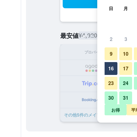
検
日
月
¥4,920
最安値
/
1泊あたりの宿泊
2
3
プロバイダ
1泊
9
10
¥
16
17
23
24
¥
30
31
¥
お得
平
​その他5​件のメイプル リーフ ゲスト