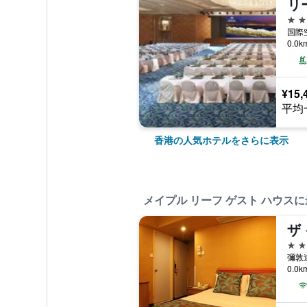
5つ
国際空
0.0
¥15,
平均
香港の人気ホテルをさらに表示
メイプル リーフ ゲスト ハウス
ザ
3つ
彌敦道
0.0