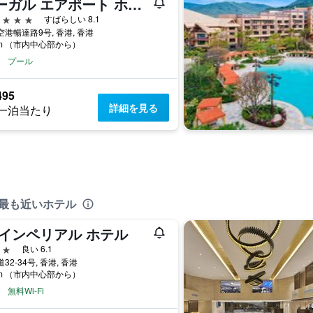
リーガル エアポート ホテル
星
すばらしい 8.1
港暢達路9号, 香港, 香港
km （市内中心部から）
プール
495
詳細を見る
一泊当たり
に最も近いホテル
 インペリアル ホテル
星
良い 6.1
32-34号, 香港, 香港
km （市内中心部から）
無料Wi-Fi