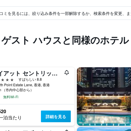
コミを見るには、絞り込み条件を一部解除するか、検索条件を変更、ま
 ゲスト ハウスと同様のホテル
ハイアット セントリック ビクトリア ハーバー 香港 (香港維港凱悅尚萃酒店)
星
すばらしい 8.8
rth Point Estate Lane, 香港, 香港
km （市内中心部から）
無料Wi-Fi
520
詳細を見る
一泊当たり