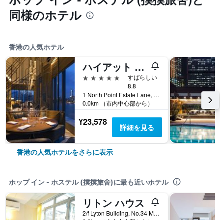
同様のホテル
香港の人気ホテル
ハイアット セントリック ビクトリア ハーバー 香港 (香港維港凱悅尚萃酒店)
5つ星
すばらしい
8.8
1 North Point Estate Lane, 香港, 香港
0.0km （市内中心部から）
¥23,578
詳細を見る
香港の人気ホテルをさらに表示
ホップ イン - ホステル (撲撲旅舍)に最も近いホテル
リトン ハウス
2/f Lyton Building, No.34 Mody Road, 香港, 香港