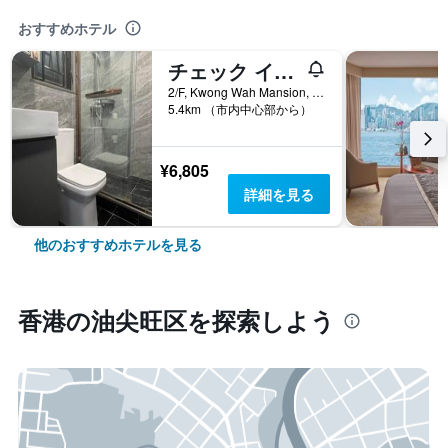
おすすめホテル
チェック イン HK
2/F, Kwong Wah Mansion, 269-273 Hennessy Road, 香港, 香港
5.4km （市内中心部から）
¥6,805
詳細を見る
他のおすすめホテルを見る
香港​の油尖旺区​を探索しよう