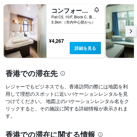
は、
ま
宿
す
コンフォート ゲスト ハウス - ホステル
泊
Flat C5, 10/F, Block C, 香港, 香港
ま
3.3km （市内中心部から）
で
の
日
¥4,267
数
を
詳細を見る
表
し
て
い
香港での滞在先
ま
す
レジャーでもビジネスでも、香港​訪問の際には地図を利
表
の
用して理想のスポットに近いバケーションレンタルを見
Y
つけてください。 地図上のバケーションレンタル名をク
軸
リックすると、その施設に関する詳細情報が表示されま
1
す。
本
は、
客
香港での滞在に関する情報
室