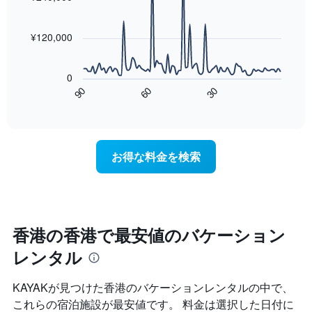
の
90
data
平
points.
均
¥120,000
料
次
金
の
を
0
表
表
90
60
30
は、
End
し
of
宿
て
interactive
泊
chart
い
日
ま
に
す
お得な料金を検索
近
表
づ
の
く
X
に
軸
つ
1​
れ
香港の香港で最安値のバケーション
本
て
は、
レンタル
客
曜
室
日
料
を
KAYAKが見つけた香港のバケーションレンタルの中で、
金
表
これらの宿泊施設が最安値です。 料金は選択した日付に
が
し