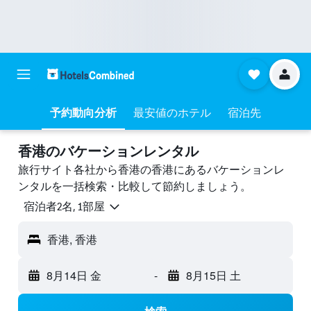
予約動向分析
最安値のホテル
宿泊先
香港のバケーションレンタル
旅行サイト各社から香港の香港にあるバケーションレ
ンタルを一括検索・比較して節約しましょう。
宿泊者2名, 1​部屋
香港, 香港
8月14日 金
-
8月15日 土