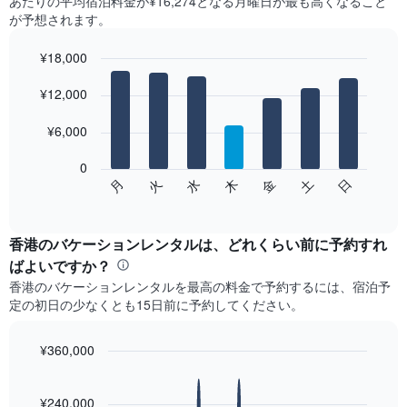
あたりの平均宿泊料金が¥16,274となる月曜日​が最も高くなること
が予想されます。
¥18,000
Bar
Chart
graphic.
¥12,000
chart
with
7
¥6,000
bars.
0
次
水
火
月
日
土
金
木
の
End
of
チ
interactive
ャ
chart
ー
香港​のバケーションレンタルは、どれくらい前に予約すれ
ト
ばよいですか？
は、
香港​のバケーションレンタルを最高の料金で予約するには、宿泊予
曜
定の初日の少なくとも15​日前に予約してください。
日
ご
と
¥360,000
の
Line
Chart
客
graphic.
chart
室
with
¥240,000