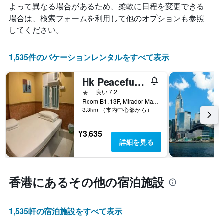
よって異なる場合があるため、柔軟に日程を変更できる
ど
て
の
い
場合は、検索フォームを利用して他のオプションも参照
よ
ま
してください。
う
す。
に
表
変
の
1,535件のバケーションレンタルをすべて表示
化
Y
す
軸
Hk Peaceful Guesthouse (B1)
る
1​
か
本
1つ星
良い 7.2
を
は、
Room B1, 13F, Mirador Mansion, No.58 Nathan Road, Tsim Sha Tsui, 香港, 香港
表
客
3.3km （市内中心部から）
し
室
て
の
¥3,635
い
平
詳細を見る
ま
均
す
料
表
金
の
を
香港​にあるその他の宿泊施設
X
表
軸
し
1
て
本
1,535​軒の宿泊施設をすべて表示
い