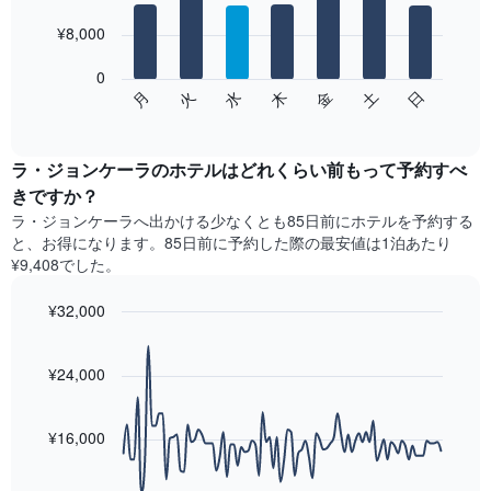
with
金
7
を
¥8,000
bars.
表
し
0
次
て
水
火
月
日
土
金
木
の
End
い
of
チ
ま
interactive
ャ
chart
す
ー
ラ・ジョンケーラのホテル​はどれくらい前もって予約すべ
表
ト
きですか？
の
は、
X
ラ・ジョンケーラ​へ出かける少なくとも85日前にホテルを予約する
曜
軸
と、お得になります。85日前に予約した際の最安値は1泊あたり
日
1​
¥9,408でした。
ご
本
と
は、
¥32,000
の
月
客
Line
Chart
を
graphic.
室
chart
表
with
¥24,000
の
し
90
平
て
data
均
points.
い
料
¥16,000
ま
金
す。
次
を
表
の