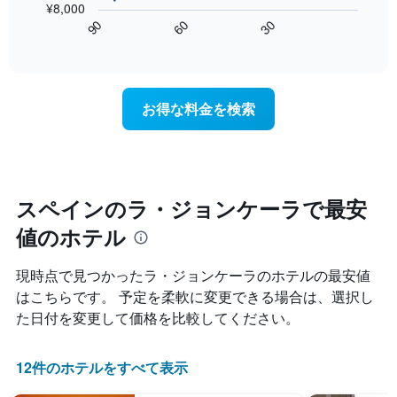
表
¥8,000
の
表
し
60
90
30
Y
は、
End
て
of
軸
宿
interactive
い
1​
泊
chart
ま
本
日
す
は、
に
お得な料金を検索
表
客
近
の
室
づ
X
の
く
軸
平
に
1​
均
つ
本
料
れ
スペインのラ・ジョンケーラで最安
は、
金
て
曜
値のホテル
を
客
日
表
室
を
し
料
現時点で見つかったラ・ジョンケーラのホテルの最安値
表
て
金
し
はこちらです。 予定を柔軟に変更できる場合は、選択し
い
が
て
た日付を変更して価格を比較してください。
ま
ど
い
す
の
ま
よ
す。
12件のホテルをすべて表示
う
表
に
の