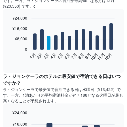
です。一方、ラ・ジョンケーラ​の​宿泊が最高値になる月は12月​
(¥20,550) です。c
¥24,000
Bar
Chart
¥16,000
graphic.
chart
with
12
¥8,000
bars.
0
次
2月
5月
8月
11月
1月
4月
7月
10月
3月
6月
9月
12月
の
End
of
表
interactive
は、
chart
月
ラ・ジョンケーラ​の​ホテル​に最安値で宿泊できる日はいつ
ご
ですか？
と
ラ・ジョンケーラ​で最安値で宿泊できる日は水曜日​（¥13,422）で
の
す。一方、1泊あたりの平均宿泊料金が¥17,188となる火曜日​が最も
客
高くなることが予想されます。
室
の
¥24,000
平
均
Bar
Chart
graphic.
料
¥16,000
chart