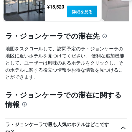
日
¥15,523
数
詳細を見る
を
表
し
て
ラ・ジョンケーラでの滞在先
い
ま
地図をスクロールして、訪問予定のラ・ジョンケーラ​の
す
表
地区に近いホテルを見つけてください。 便利な追加機能
の
として、ユーザーは興味のあるホテルをクリックし、そ
Y
のホテルに関する役立つ情報やお得な情報を見つけるこ
軸
とができます。
1
本
は、
ラ・ジョンケーラでの滞在に関する
客
室
情報
の
平
均
料
ラ・ジョンケーラで最も人気のホテルはどこです
金
か？