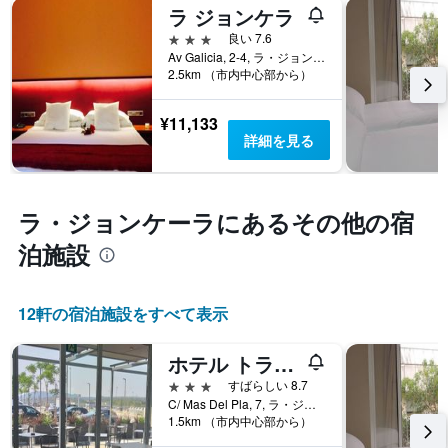
変
ラ ジョンケラ
Y
化
軸
3つ星
良い 7.6
す
1​
Av Galicia, 2-4, ラ・ジョンケーラ, カタルーニャ, スペイン
る
本
2.5km （市内中心部から）
か
は、
を
客
表
¥11,133
室
し
詳細を見る
の
て
平
い
均
ま
料
す
ラ・ジョンケーラ​にあるその他の宿
金
表
を
泊施設
の
表
X
し
軸
て
1
12​軒の宿泊施設をすべて表示
い
本
ま
は、
す
ホテル トラムンターナ
宿
泊
3つ星
すばらしい 8.7
ま
C/ Mas Del Pla, 7, ラ・ジョンケーラ, カタルーニャ, スペイン
1.5km （市内中心部から）
で
の