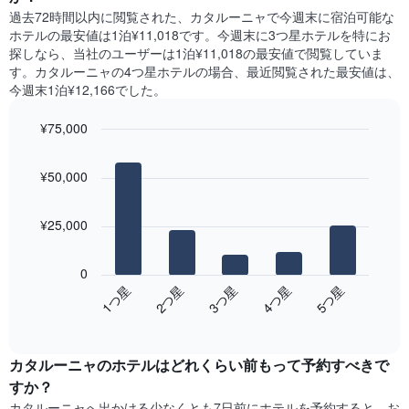
室
に
X
過去72時間以内に閲覧された、カタルーニャ​で今週末に宿泊可能な
の
見
軸
ホテル​の最安値は1泊¥11,018です。今週末に3つ星ホテルを特にお
平
つ
1​
探しなら、当社のユーザーは1泊¥11,018​の最安値で閲覧していま
均
か
本
す。カタルーニャの4つ星ホテルの場合、最近閲覧された最安値は、
料
っ
は、
今週末1泊¥12,166でした。
金
た
曜
を
本
日
表
¥75,000
日
を
し
の
Bar
Chart
表
て
graphic.
chart
客
し
¥50,000
い
with
室
て
5
ま
の
い
bars.
す
平
ま
¥25,000
均
す。
次
料
表
の
金
0
の
表
を
3​つ星​
1​つ星​
4​つ星​
2​つ星​
5​つ星​
Y
は、
ホ
軸
End
過
テ
of
1​
去
interactive
ル
本
3
chart
ラ
は、
カタルーニャのホテル​はどれくらい前もって予約すべきで
日
ン
客
間
すか？
ク
室
に
カタルーニャ​へ出かける少なくとも7日前にホテルを予約すると、お
ご