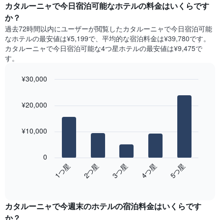
ー
カタルーニャで今日宿泊可能なホテル​の料金はいくらです
表
ト
か？
の
は、
X
過去72時間以内にユーザーが閲覧したカタルーニャで今日宿泊可能
曜
軸
なホテル​の最安値は¥5,199で、平均的な宿泊料金は¥39,780です。
日
1​
カタルーニャで今日宿泊可能な4つ星ホテル​の最安値は¥9,475​で
ご
本
す。
と
は、
の
月
¥30,000
客
を
室
Bar
Chart
表
の
graphic.
chart
し
¥20,000
with
平
て
5
均
い
bars.
料
ま
¥10,000
金
す。
次
を
表
の
表
0
の
表
し
3​つ星​
1​つ星​
4​つ星​
2​つ星​
5​つ星​
Y
は、
て
軸
End
過
い
of
1​
去
interactive
ま
本
3
chart
す
は、
カタルーニャ​で今週末のホテル​の宿泊料金はいくらです
日
表
客
間
か？
の