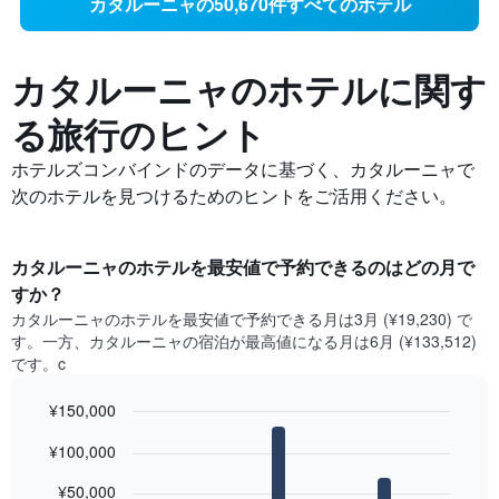
カタルーニャの50,670件すべてのホテル
カタルーニャの​ホテルに関す
る旅行のヒント
ホテルズコンバインドのデータに基づく、カタルーニャで
次のホテルを見つけるためのヒントをご活用ください。
カタルーニャ​のホテルを最安値で予約できるのはどの月で
すか？
カタルーニャ​の​ホテルを最安値で予約できる月は3月 (¥19,230) で
す。一方、カタルーニャ​の​宿泊が最高値になる月は6月​ (¥133,512)
です。c
¥150,000
Bar
Chart
¥100,000
graphic.
chart
with
12
¥50,000