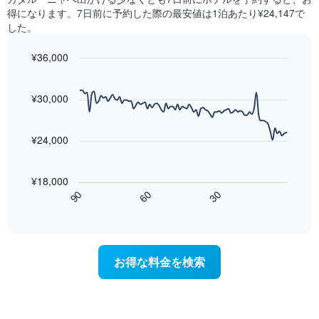
の
見
と
得になります。7日前に予約した際の最安値は1泊あたり¥24,147で
平
つ
に
した。
均
か
集
料
っ
計
¥36,000
金
た
し
を
今
Line
Chart
て
graphic.
表
chart
週
表
with
¥30,000
し
末
示
90
て
の
data
し
い
客
points.
た
ま
¥24,000
室
も
す
の
次
の
平
の
で
¥18,000
均
表
す
60
90
30
料
は、
End
表
金
of
宿
の
interactive
を
泊
chart
X
ホ
日
軸
テ
に
1
お得な料金を検索
ル
近
本
ラ
づ
は、
ン
く
ホ
ク
に
テ
ご