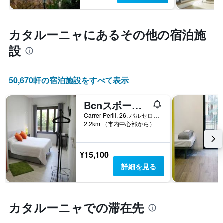
カタルーニャ​にあるその他の宿泊施
設
50,670​軒の宿泊施設をすべて表示
Bcnスポートホステルズ
Carrer Perill, 26, バルセロナ, スペイン
2.2km （市内中心部から）
¥15,100
詳細を見る
カタルーニャでの滞在先