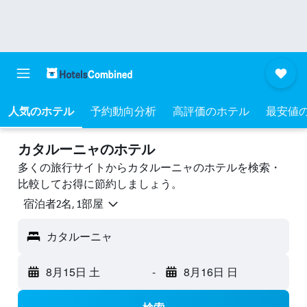
人気のホテル
予約動向分析
高評価のホテル
最安値
カタルーニャのホテル
多くの旅行サイトからカタルーニャのホテルを検索・
比較してお得に節約しましょう。
宿泊者2名, 1​部屋
カタルーニャ
8月15日 土
-
8月16日 日