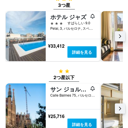
金
3つ星
を
表
ホテル ジャズ
し
て
3つ星
すばらしい 9.0
い
Pelai, 3, バルセロナ, スペイン
ま
す
¥33,412
詳細を見る
2つ星
2つ星以下
サン ジョルディ ホステルズ ロック パレス
Calle Balmes 75, バルセロナ, スペイン
¥25,716
詳細を見る