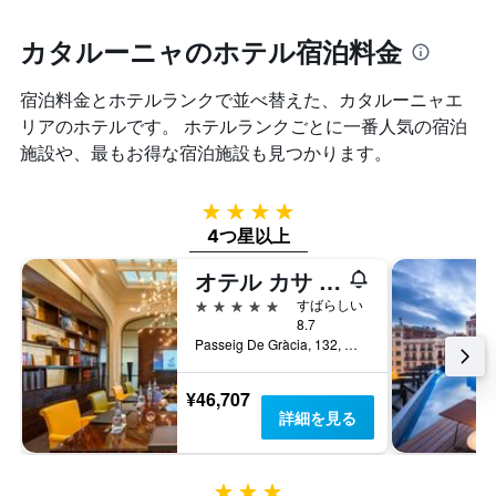
を
本
Y
表
は、
軸
カタルーニャのホテル宿泊料金
し
過
1
て
去
本
い
宿泊料金とホテルランクで並べ替えた、カタルーニャエ
3
は、
ま
日
リアのホテルです。 ホテルランクごとに一番人気の宿泊
客
す
間
室
施設や、最もお得な宿泊施設も見つかります。
に
の
見
平
つ
均
4つ星
か
料
4つ星以上
っ
金
た
を
オテル カサ フステル GL モヌメント
今
表
5つ星
すばらしい
週
し
8.7
末
て
Passeig De Gràcia, 132, バルセロナ, スペイン
の
い
客
ま
室
¥46,707
す
の
詳細を見る
平
均
料
3つ星