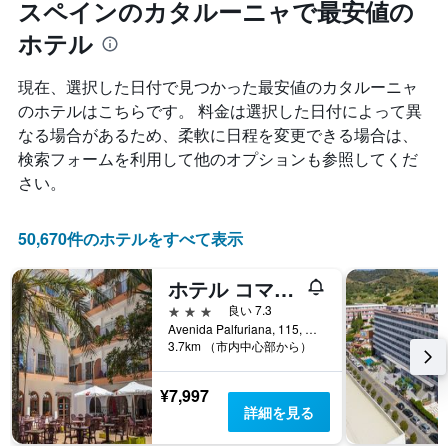
スペインのカタルーニャで最安値の
ル
す
本
ラ
表
は、
ホテル
ン
の
過
ク
X
去
ご
現在、選択した日付で見つかった最安値のカタルーニャ
軸
3
と
1
のホテルはこちらです。 料金は選択した日付によって異
日
の
本
間
なる場合があるため、柔軟に日程を変更できる場合は、
カ
は、
に
検索フォームを利用して他のオプションも参照してくだ
テ
宿
見
ゴ
さい。
泊
つ
リ
ま
か
ー
で
っ
を
50,670件のホテルをすべて表示
の
た
表
日
本
し
数
日
ホテル コマルガ プラヤ
て
を
の
い
3つ星
良い 7.3
表
客
ま
Avenida Palfuriana, 115, ベンドレル, カタルーニャ, スペイン
し
室
3.7km （市内中心部から）
す。
て
の
表
い
平
の
ま
¥7,997
均
Y
す
詳細を見る
料
軸
表
金
1
の