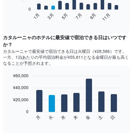
bars.
0
次
1月
3月
5月
7月
9月
11月
の
End
of
表
interactive
は、
chart
月
カタルーニャ​の​ホテル​に最安値で宿泊できる日はいつです
ご
か？
と
カタルーニャ​で最安値で宿泊できる日は火曜日​（¥28,586）です。
の
一方、1泊あたりの平均宿泊料金が¥55,811となる金曜日​が最も高く
客
なることが予想されます。
室
の
¥60,000
平
均
Bar
Chart
graphic.
料
¥40,000
chart
with
金
7
を
¥20,000
bars.
表
し
0
次
て
水
火
月
日
土
金
木
の
End
い
of
チ
ま
interactive
ャ
chart
す