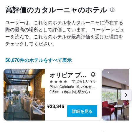
つ
ル
と
れ
高評価のカタルーニャのホテル
ラ
に
て
ン
集
客
ク
計
ユーザーは、これらのホテルをカタルーニャ​に滞在する
室
ご
し
料
際の最高の場所として評価しています。 ユーザーレビュ
と
て
金
の
ーを読んで、これらのホテルが最高評価を受けた理由を
表
が
カ
チェックしてください。
示
ど
テ
し
の
ゴ
た
よ
リ
50,670件のホテルをすべて表示
も
う
ー
の
に
を
で
オリビア プラザ ホテル
変
表
す
化
し
4つ星
すばらしい 9.3
表
す
て
Plaza Cataluña 19, バルセロナ, スペイン
の
る
い
0.6km （市内中心部から）
X
か
ま
軸
を
す。
¥33,346
1
表
表
詳細を見る
本
し
の
は、
て
Y
ホ
い
軸
テ
ま
1