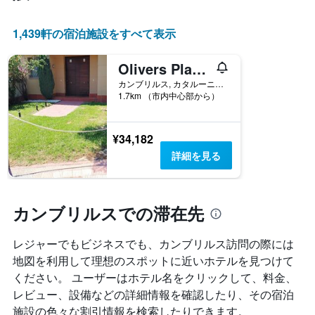
客
ま
室
す
の
1,439​軒の宿泊施設をすべて表示
平
均
Olivers Planet Costa Dorada
料
カンブリルス, カタルーニャ, スペイン
金
1.7km （市内中心部から）
を
表
し
¥34,182
て
い
詳細を見る
ま
す
カンブリルスでの滞在先
レジャーでもビジネスでも、カンブリルス​訪問の際には
地図を利用して理想のスポットに近いホテルを見つけて
ください。 ユーザーはホテル名をクリックして、料金、
レビュー、設備などの詳細情報を確認したり、その宿泊
施設の色々な割引情報を検索したりできます。