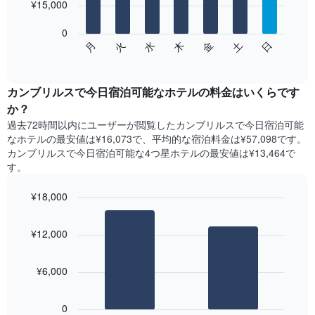
を
¥15,000
bars.
表
し
0
次
て
水
火
月
日
土
金
木
の
End
い
of
チ
ま
interactive
ャ
chart
す
ー
カンブリルスで今日宿泊可能なホテル​の料金はいくらです
表
ト
か？
の
は、
X
過去72時間以内にユーザーが閲覧したカンブリルスで今日宿泊可能
曜
軸
なホテル​の最安値は¥16,073で、平均的な宿泊料金は¥57,098です。
日
1​
カンブリルスで今日宿泊可能な4つ星ホテル​の最安値は¥13,464​で
ご
本
す。
と
は、
の
月
¥18,000
客
を
室
Bar
Chart
表
の
graphic.
chart
し
¥12,000
with
平
て
2
均
い
bars.
料
ま
¥6,000
金
す。
次
を
表
の
表
0
の
表