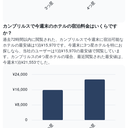
し
3​つ星​
4​つ星​
Y
は、
て
軸
End
過
い
of
1​
去
interactive
ま
本
3
chart
す
は、
カンブリルス​で今週末のホテル​の宿泊料金はいくらです
日
表
客
間
か？
の
室
に
X
過去72時間以内に閲覧された、カンブリルス​で今週末に宿泊可能な
の
見
軸
ホテル​の最安値は1泊¥15,970です。今週末に3つ星ホテルを特にお
平
つ
1​
探しなら、当社のユーザーは1泊¥15,970​の最安値で閲覧していま
均
か
本
す。カンブリルスの4つ星ホテルの場合、最近閲覧された最安値は、
料
っ
は、
今週末1泊¥21,553でした。
金
た
曜
を
本
日
表
¥24,000
日
を
し
の
Bar
Chart
表
て
graphic.
chart
客
し
¥16,000
い
with
室
て
2
ま
の
い
bars.
す
平
ま
¥8,000
均
す。
次
料
表
の
金
0
の
表
を
3​つ星​
4​つ星​
Y
は、