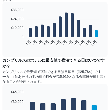
¥36,000
Bar
Chart
¥24,000
graphic.
chart
with
12
¥12,000
bars.
0
次
2月
5月
8月
11月
1月
4月
7月
10月
3月
6月
9月
12月
の
End
of
表
interactive
は、
chart
月
カンブリルス​の​ホテル​に最安値で宿泊できる日はいつです
ご
か？
と
カンブリルス​で最安値で宿泊できる日は日曜日​（¥25,784）です。
の
一方、1泊あたりの平均宿泊料金が¥35,939となる金曜日​が最も高く
客
なることが予想されます。
室
の
¥45,000
平
均
Bar
Chart
graphic.
料
¥30,000
chart
with
金
7