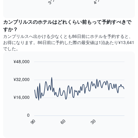
ホ
軸
End
過
テ
of
1​
去
interactive
ル
本
3
chart
ラ
は、
カンブリルスのホテル​はどれくらい前もって予約すべきで
日
ン
客
間
すか？
ク
室
に
カンブリルス​へ出かける少なくとも86日前にホテルを予約すると、
ご
の
見
と
お得になります。86日前に予約した際の最安値は1泊あたり¥13,641
平
つ
に
でした。
均
か
集
料
っ
計
¥48,000
金
た
し
を
今
Line
Chart
て
graphic.
表
chart
週
表
with
¥32,000
し
末
示
90
て
の
data
し
い
客
points.
た
ま
¥16,000
室
も
す
の
次
の
平
の
で
0
均
表
す
60
90
30
料
は、
End
表
金
of
宿
の
interactive
を
泊
chart
X