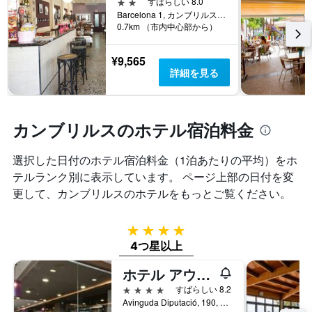
ま
2つ星
すばらしい 8.0
軸
を
す。
Barcelona 1, カンブリルス, カタルーニャ, スペイン
1
表
表
0.7km （市内中心部から）
本
し
の
は、
て
Y
¥9,565
ホ
い
軸
詳細を見る
テ
ま
1
ル
す
本
ラ
表
は、
ン
の
過
カンブリルスのホテル宿泊料金
ク
X
去
ご
軸
3
と
1
選択した日付のホテル宿泊料金（1泊あたりの平均）をホ
日
の
本
間
テルランク別に表示しています。 ページ上部の日付を変
カ
は、
に
更して、カンブリルス​のホテルをもっとご覧ください。
テ
宿
見
ゴ
泊
つ
リ
ま
か
4つ星
ー
で
っ
を
4つ星以上
の
た
表
日
本
ホテル アウグストゥス
し
数
日
て
を
4つ星
すばらしい 8.2
の
い
表
Avinguda Diputació, 190, カンブリルス, カタルーニャ, スペイン
客
ま