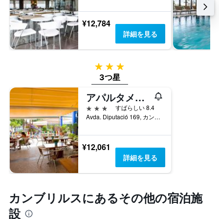
し
室
す。
て
の
表
い
¥12,784
平
の
ま
均
詳細を見る
Y
す
料
軸
表
金
1
の
を
本
3つ星
Y
表
は、
軸
3つ星
し
過
1
て
去
アパルタメントス コスタ ヴェルデ
本
い
3
は、
ま
3つ星
すばらしい 8.4
日
客
す
Avda. Diputació 169, カンブリルス, カタルーニャ, スペイン
間
室
に
の
見
平
¥12,061
つ
均
詳細を見る
か
料
っ
金
た
を
今
表
カンブリルス​にあるその他の宿泊施
週
し
末
て
設
の
い