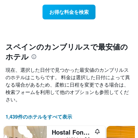
ホ
日
軸
テ
に
1
お得な料金を検索
ル
近
本
ラ
づ
は、
ン
く
ホ
ク
に
テ
ご
つ
ル
と
れ
スペインのカンブリルスで最安値の
ラ
に
て
ン
集
ホテル
客
ク
計
室
ご
し
料
と
現在、選択した日付で見つかった最安値のカンブリルス
て
金
の
のホテルはこちらです。 料金は選択した日付によって異
表
が
カ
示
なる場合があるため、柔軟に日程を変更できる場合は、
ど
テ
し
の
ゴ
検索フォームを利用して他のオプションも参照してくだ
た
よ
リ
さい。
も
う
ー
の
に
を
で
変
表
1,439件のホテルをすべて表示
す
化
し
表
す
て
の
Hostal Fonda Montserrat
る
い
X
か