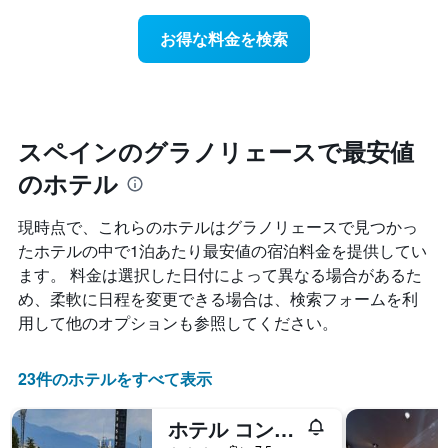
ホ
日
軸
テ
に
1
お得な料金を検索
ル
近
本
ラ
づ
は、
ン
く
ホ
ク
に
テ
ご
つ
ル
と
れ
スペインのグラノリェースで最安値
ラ
に
て
ン
集
のホテル
客
ク
計
室
ご
し
料
と
現時点で、これらのホテルはグラノリェース​で見つかっ
て
金
の
たホテルの中で1泊あたり最安値の宿泊料金を提供してい
表
が
カ
示
ます。 料金は選択した日付によって異なる場合があるた
ど
テ
し
の
ゴ
め、柔軟に日程を変更できる場合は、検索フォームを利
た
よ
リ
用して他のオプションも参照してください。
も
う
ー
の
に
を
で
変
表
23件のホテルをすべて表示
す
化
し
表
す
て
の
ホテル コンセンティード
る
い
X
か