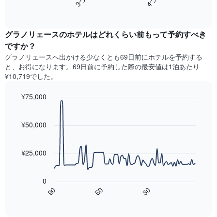
ホ
軸
End
過
テ
of
1​
去
interactive
ル
本
3
chart
ラ
は、
グラノリェースのホテル​はどれくらい前もって予約すべき
日
ン
客
間
ですか？
ク
室
に
グラノリェース​へ出かける少なくとも69日前にホテルを予約する
ご
の
見
と
と、お得になります。69日前に予約した際の最安値は1泊あたり
平
つ
に
¥10,719でした。
均
か
集
料
っ
計
¥75,000
金
た
し
を
今
Line
Chart
て
graphic.
表
chart
週
表
with
¥50,000
し
末
示
90
て
の
data
し
い
客
points.
た
ま
¥25,000
室
も
す
の
次
の
平
の
で
0
均
表
す
60
90
30
料
は、
End
表
金
of
宿
の
interactive
を
泊
chart
X