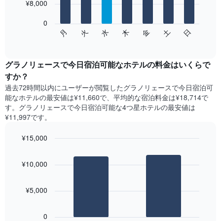
を
¥8,000
bars.
表
し
0
次
て
水
火
月
日
土
金
木
の
End
い
of
チ
ま
interactive
ャ
chart
す
ー
グラノリェースで今日宿泊可能なホテル​の料金はいくらで
表
ト
すか？
の
は、
X
過去72時間以内にユーザーが閲覧したグラノリェースで今日宿泊可
曜
軸
能なホテル​の最安値は¥11,660で、平均的な宿泊料金は¥18,714で
日
1​
す。グラノリェースで今日宿泊可能な4つ星ホテル​の最安値は
ご
本
¥11,997​です。
と
は、
の
月
¥15,000
客
を
室
Bar
Chart
表
の
graphic.
chart
し
¥10,000
with
平
て
2
均
い
bars.
料
ま
¥5,000
金
す。
次
を
表
の
表
0
の
表