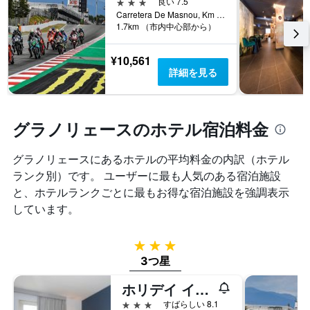
ま
3つ星
良い 7.5
軸
を
す。
Carretera De Masnou, Km 14, グラノリェース, カタルーニャ, スペイン
1
表
表
1.7km （市内中心部から）
本
し
の
は、
て
Y
¥10,561
ホ
い
軸
詳細を見る
テ
ま
1
ル
す
本
ラ
表
は、
ン
の
過
グラノリェースのホテル宿泊料金
ク
X
去
ご
軸
3
と
1
グラノリェース​にあるホテルの平均料金の内訳（ホテル
日
の
本
間
ランク別）です。 ユーザーに最も人気のある宿泊施設
カ
は、
に
と、ホテルランクごとに最もお得な宿泊施設を強調表示
テ
宿
見
ゴ
しています。
泊
つ
リ
ま
か
ー
で
っ
を
3つ星
の
た
表
日
3つ星
本
し
数
日
て
ホリデイ イン エクスプレス バルセロナ-モントメロ by IHG
を
の
い
表
客
3つ星
すばらしい 8.1
ま