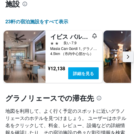
施設
客
ま
室
す
の
平
23​軒の宿泊施設をすべて表示
均
料
イビス バルセロナ モントメロ グラノリェルス
金
を
2つ星
良い 7.9
表
Masia Can Gordi 1, グラノリェース, カタルーニャ, スペイン
し
4.5km （市内中心部から）
て
い
¥12,138
ま
詳細を見る
す
グラノリェースでの滞在先
地図を利用して、よく行く予定のスポットに近いグラノ
リェースのホテルを見つけましょう。 ユーザーはホテル
名をクリックして、料金、レビュー、設備などの詳細情
報を確認したり、その宿泊施設の色々な割引情報を検索