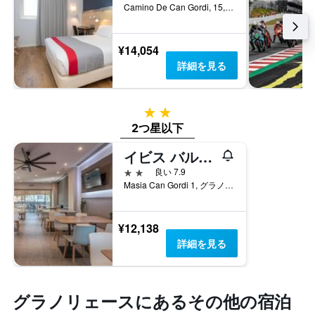
し
室
Camino De Can Gordi, 15, グラノリェース, カタルーニャ, スペイン
す。
て
の
表
い
平
の
ま
均
¥14,054
Y
す
料
詳細を見る
軸
表
金
1
の
を
本
Y
表
は、
軸
2つ星
し
過
1
て
2つ星以下
去
本
い
3
は、
ま
イビス バルセロナ モントメロ グラノリェルス
日
客
す
2つ星
良い 7.9
間
室
Masia Can Gordi 1, グラノリェース, カタルーニャ, スペイン
に
の
見
平
つ
均
¥12,138
か
料
っ
詳細を見る
金
た
を
今
表
週
し
末
グラノリェース​にあるその他の宿泊
て
の
い