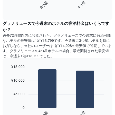
し
3​つ星​
4​つ星​
Y
は、
て
軸
End
過
い
of
1​
去
interactive
ま
本
3
chart
す
は、
グラノリェース​で今週末のホテル​の宿泊料金はいくらです
日
表
客
間
か？
の
室
に
X
過去72時間以内に閲覧された、グラノリェース​で今週末に宿泊可能
の
見
軸
なホテル​の最安値は1泊¥13,799です。今週末に3つ星ホテルを特に
平
つ
1​
お探しなら、当社のユーザーは1泊¥14,228​の最安値で閲覧していま
均
か
本
す。グラノリェースの4つ星ホテルの場合、最近閲覧された最安値
料
っ
は、
は、今週末1泊¥13,799でした。
金
た
曜
を
本
日
表
¥15,000
日
を
し
の
Bar
Chart
表
て
graphic.
chart
客
し
¥10,000
い
with
室
て
2
ま
の
い
bars.
す
平
ま
¥5,000
均
す。
次
料
表
の
金
0
の
表
を
3​つ星​
4​つ星​
Y
は、