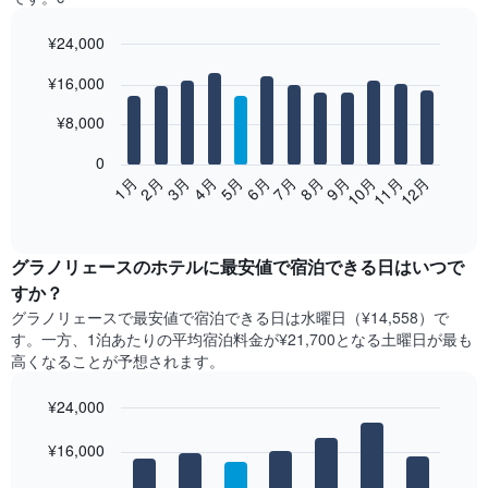
¥24,000
Bar
Chart
¥16,000
graphic.
chart
with
12
¥8,000
bars.
0
次
2月
5月
8月
11月
1月
4月
7月
10月
3月
6月
9月
12月
の
End
of
表
interactive
は、
chart
月
グラノリェース​の​ホテル​に最安値で宿泊できる日はいつで
ご
すか？
と
グラノリェース​で最安値で宿泊できる日は水曜日​（¥14,558）で
の
す。一方、1泊あたりの平均宿泊料金が¥21,700となる土曜日​が最も
客
高くなることが予想されます。
室
の
¥24,000
平
均
Bar
Chart
graphic.
料
¥16,000
chart
with
金
7