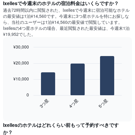
い
Ixelles​で今週末のホテル​の宿泊料金はいくらですか？
日
軸
ま
間
過去72時間以内に閲覧された、Ixelles​で今週末に宿泊可能なホテル​
1​
す
に
の最安値は1泊¥14,560です。今週末に3つ星ホテルを特にお探しな
本
表
見
ら、当社のユーザーは1泊¥14,560​の最安値で閲覧しています。
は、
の
つ
Ixellesの4つ星ホテルの場合、最近閲覧された最安値は、今週末1泊
客
X
か
室
¥19,952でした。
軸
っ
の
1​
た
平
¥30,000
本
本
均
は、
Bar
Chart
日
料
graphic.
曜
chart
の
金
¥20,000
with
日
客
を
3
を
室
bars.
表
表
の
¥10,000
し
し
平
次
て
て
均
の
い
い
0
料
表
ま
ま
4​つ星​
3​つ星​
5​つ星​
金
は、
す
す。
を
End
過
表
of
ホ
去
interactive
の
テ
3
chart
Y
ル
Ixellesのホテル​はどれくらい前もって予約すべきです
日
軸
ラ
間
か？
1​
ン