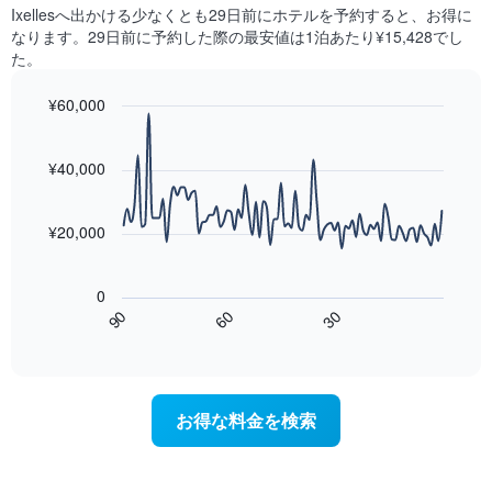
に
本
Ixelles​へ出かける少なくとも29日前にホテルを予約すると、お得に
ク
見
は、
なります。29日前に予約した際の最安値は1泊あたり¥15,428でし
ご
つ
客
た。
と
か
室
に
っ
の
集
¥60,000
た
平
計
今
Line
Chart
均
し
graphic.
chart
週
料
with
て
¥40,000
末
金
90
表
の
data
を
示
客
points.
表
し
¥20,000
室
し
た
の
次
て
も
平
の
い
の
0
均
表
ま
で
60
90
30
料
は、
End
す
す
金
of
宿
表
interactive
を
泊
chart
の
ホ
日
X
テ
に
軸
お得な料金を検索
ル
近
1
ラ
づ
本
ン
く
は、
ク
に