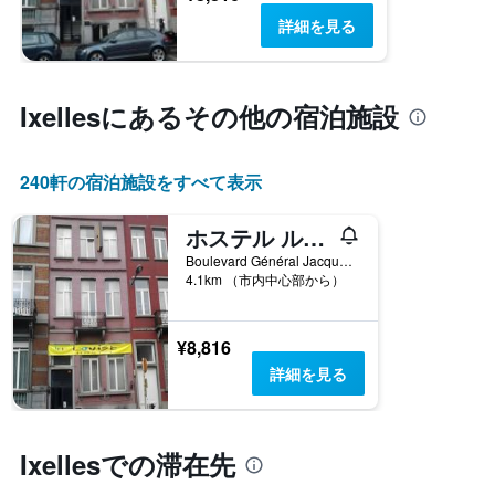
金
詳細を見る
を
表
し
て
Ixelles​にあるその他の宿泊施設
い
ま
す
240​軒の宿泊施設をすべて表示
ホステル ルイーズ
Boulevard Général Jacques 82, ブリュッセル, ベルギー
4.1km （市内中心部から）
¥8,816
詳細を見る
Ixellesでの滞在先