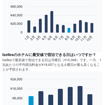
¥60,000
Bar
Chart
¥40,000
graphic.
chart
with
12
¥20,000
bars.
0
次
2月
5月
8月
11月
1月
4月
7月
10月
3月
6月
9月
12月
の
End
of
表
interactive
は、
chart
月
Ixelles​の​ホテル​に最安値で宿泊できる日はいつですか？
ご
Ixelles​で最安値で宿泊できる日は月曜日​（¥10,068）です。一方、1
と
泊あたりの平均宿泊料金が¥18,657となる土曜日​が最も高くなるこ
の
とが予想されます。
客
室
¥24,000
の
Bar
平
Chart
graphic.
¥16,000
chart
均
with
料
7
¥8,000
金
bars.
を