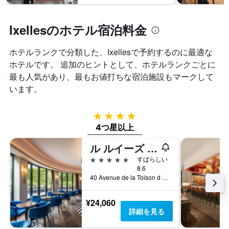
テ
ま
軸
ル
す
1
ラ
表
Ixellesのホテル宿泊料金
本
ン
の
は、
ク
X
過
ご
ホテルランクで分類した、Ixelles​で予約するのに最適な
軸
去
と
1
ホテルです。 追加のヒントとして、ホテルランクごとに
3
の
本
最も人気があり、最もお値打ちな宿泊施設もマークして
日
カ
は、
間
います。
テ
宿
に
ゴ
泊
見
リ
ま
つ
4つ星
ー
で
か
を
4つ星以上
の
っ
表
日
た
ル ルイーズ ホテル ブリュッセル - M ギャラリー
し
数
本
て
を
5つ星
すばらしい
日
い
表
8.6
の
ま
40 Avenue de la Toison d Or, ブリュッセル, ベルギー
し
客
す。
て
室
表
い
¥24,060
の
の
ま
詳細を見る
平
Y
す
均
軸
表