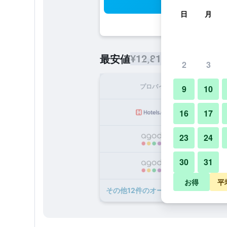
検
日
月
¥12,812
最安値
/
1泊あたりの宿
2
3
プロバイダ
1泊
9
10
¥1
16
17
23
24
¥1
30
31
¥1
お得
平
​その他12​件のオーガス ホテル ブリ