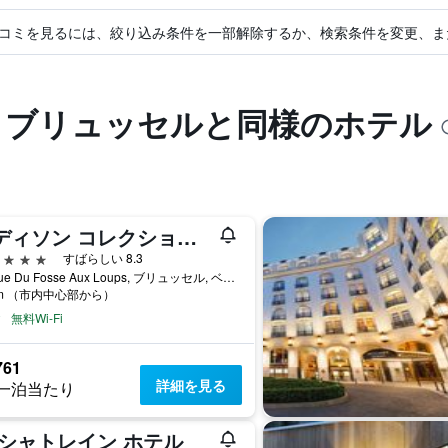
コミを見るには、絞り込み条件を一部解除するか、検索条件を変更、ま
ル ブリュッセルと同様のホテル
ラディソン コレクション グラン プレイス ブリュッセル
星
すばらしい 8.3
47 Rue Du Fosse Aux Loups, ブリュッセル, ベルギー
km （市内中心部から）
無料Wi-Fi
761
詳細を見る
一泊当たり
 シャトレイン ホテル