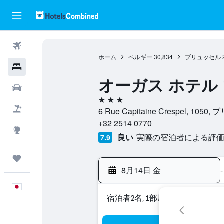
航空券
ホーム
ベルギー
30,834
ブリュッセル
ホテル
オーガス ホテル
レンタカー
3つ星
航空券+ホテル
6 Rue Capitaine Crespel, 
+32 2514 0770
Explore
良い
実際の宿泊者による評価2,
7.9
Trips
8月14日 金
-
日本語
宿泊者2名, 1​部屋