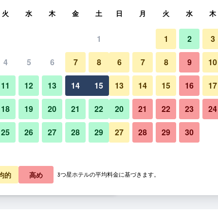
索
火
水
木
金
土
日
月
火
水
木
1
1
2
3
泊料金の最安値
4
5
6
7
8
6
7
8
9
10
あたり合計
11
12
13
14
15
13
14
15
16
17
2,812
プランを見る
18
19
20
21
22
20
21
22
23
24
25
26
27
28
29
27
28
29
30
3,304
プランを見る
3,742
プランを見る
均的
高め
3つ星ホテルの平均料金に基づきます。
ュッセルのオファー