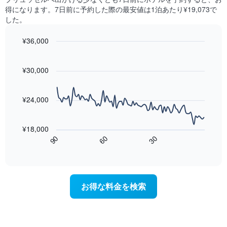
の
見
と
得になります。7日前に予約した際の最安値は1泊あたり¥19,073で
平
つ
に
した。
均
か
集
料
っ
計
¥36,000
金
た
し
を
今
Line
Chart
て
graphic.
表
chart
週
表
with
¥30,000
し
末
示
90
て
の
data
し
い
客
points.
た
ま
¥24,000
室
も
す
の
次
の
平
の
で
¥18,000
均
表
す
60
90
30
料
は、
End
表
金
of
宿
の
interactive
を
泊
chart
X
ホ
日
軸
テ
に
1
お得な料金を検索
ル
近
本
ラ
づ
は、
ン
く
ホ
ク
に
テ
ご