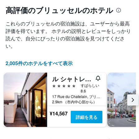
つ
ル
と
れ
高評価のブリュッセルのホテル
ラ
に
て
ン
集
客
ク
計
これらのブリュッセル​の宿泊施設は、ユーザーから最高
室
ご
し
料
評価を得ています。 ホテルの説明とレビューをしっかり
と
て
金
の
読んで、自分にぴったりの宿泊施設を見つけてくださ
表
が
カ
い。
示
ど
テ
し
の
ゴ
た
よ
リ
2,005件のホテルをすべて表示
も
う
ー
の
に
を
で
ル シャトレイン ホテル
変
表
す
化
し
5つ星
すばらしい
表
す
て
8.6
の
る
い
17 Rue du Chatelain, ブリュッセル, ベルギー
X
か
2.9km （市内中心部から）
ま
軸
を
す。
1
表
¥14,567
表
詳細を見る
本
し
の
は、
て
Y
ホ
い
軸
テ
ま
1