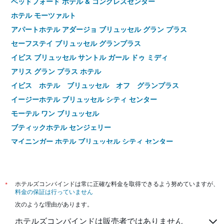
ベッドフォード ホテル & コングレスセンター
ホテル モーツァルト
アパートホテル アダージョ ブリュッセル グラン プラス
セーフステイ ブリュッセル グランプラス
イビス ブリュッセル サントル ガール ドゥ ミディ
アリス グラン プラス ホテル
イビス ホテル ブリュッセル オフ グランプラス
イージーホテル ブリュッセル シティ センター
モーテル ワン ブリュッセル
ブティックホテル センジェリー
マイニンガー ホテル ブリュッセル シティ センター
ペンタホテル ブリュッセル エアポート
ホステル・ヴァン・ゴッホ
ジャム ホテル ブリュッセル
*
ホテルズコンバインドは常に正確な料金を取得できるよう努めていますが、
料金の保証は行っていません
イビス ブリュッセル シティ センター
次のような理由があります。
クレーヴスホテル
ホテルズコンバインドは販売者ではありません