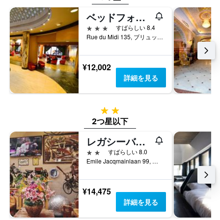
金
を
ベッドフォード ホテル & コングレスセンター
表
3つ星
すばらしい 8.4
し
Rue du Midi 135, ブリュッセル, ベルギー
て
い
ま
¥12,002
す
詳細を見る
2つ星
2つ星以下
レガシーバイ2GO4シティーセンター
2つ星
すばらしい 8.0
Emile Jacqmainlaan 99, ブリュッセル, ベルギー
¥14,475
詳細を見る