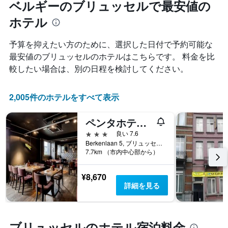
ベルギーのブリュッセルで最安値の
ル
す
本
ラ
表
は、
ホテル
ン
の
過
ク
X
去
ご
予算を抑えたい方のために、選択した日付で予約可能な
軸
3
と
1
最安値のブリュッセルのホテルはこちらです。 料金を比
日
の
本
間
較したい場合は、別の日程を検討してください。
カ
は、
に
テ
宿
見
ゴ
泊
つ
2,005件のホテルをすべて表示
リ
ま
か
ー
で
っ
を
ペンタホテル ブリュッセル エアポート
の
た
表
日
本
3つ星
良い 7.6
し
数
日
Berkenlaan 5, ブリュッセル, ベルギー
て
を
7.7km （市内中心部から）
の
い
表
客
ま
し
室
¥8,670
す。
て
の
詳細を見る
表
い
平
の
ま
均
Y
す
料
軸
表
金
ブリュッセルのホテル宿泊料金
1
の