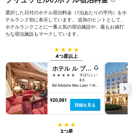
を
本
Y
表
は、
軸
選択した日付のホテル宿泊料金（1泊あたりの平均）をホ
し
過
1
て
テルランク別に表示しています。 追加のヒントとして、
去
本
い
ホテルランクごとに一番人気の宿泊施設や、最もお値打
3
は、
ま
日
ちな宿泊施設もマークしています。
客
す
間
室
に
の
見
4つ星
平
つ
4つ星以上
均
か
料
っ
ホテル ル プラザ ブリュッセル
金
た
を
5つ星
すばらしい
今
表
8.5
週
し
Bd Adolphe Max Laan 118 126, ブリュッセル, ベルギー
末
て
の
い
¥20,981
客
ま
詳細を見る
室
す
の
平
均
3つ星
料
3つ星