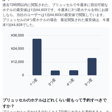
室
に
X
過去72時間以内に閲覧された、ブリュッセル​で今週末に宿泊可能な
の
見
軸
ホテル​の最安値は1泊¥4,603です。今週末に3つ星ホテルを特にお探
平
つ
1​
しなら、当社のユーザーは1泊¥4,603​の最安値で閲覧しています。
均
か
本
ブリュッセルの4つ星ホテルの場合、最近閲覧された最安値は、今週
料
っ
は、
末1泊¥4,828でした。
金
た
曜
を
本
日
表
¥36,000
日
を
し
の
Bar
Chart
表
て
graphic.
chart
客
し
¥24,000
い
with
室
て
4
ま
の
い
bars.
す
平
ま
¥12,000
均
す。
次
料
表
の
金
0
の
表
を
1​つ星​
3​つ星​
4​つ星​
5​つ星​
Y
は、
ホ
軸
End
過
テ
of
1​
去
interactive
ル
本
3
chart
ラ
は、
ブリュッセルのホテル​はどれくらい前もって予約すべきで
日
ン
客
間
すか？
ク
室
に
ブリュッセル​へ出かける少なくとも7日前にホテルを予約すると、お
ご