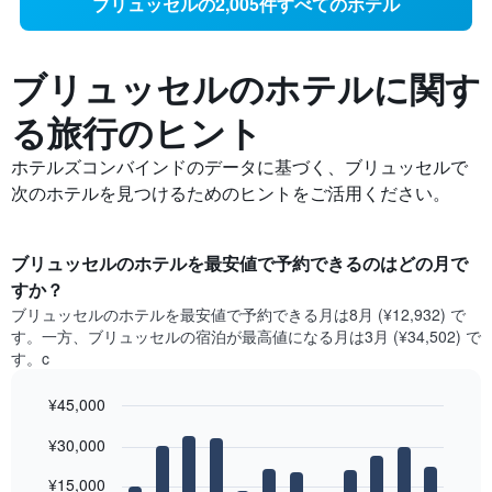
ブリュッセルの2,005件すべてのホテル
ブリュッセルの​ホテルに関す
る旅行のヒント
ホテルズコンバインドのデータに基づく、ブリュッセルで
次のホテルを見つけるためのヒントをご活用ください。
ブリュッセル​のホテルを最安値で予約できるのはどの月で
すか？
ブリュッセル​の​ホテルを最安値で予約できる月は8月 (¥12,932) で
す。一方、ブリュッセル​の​宿泊が最高値になる月は3月​ (¥34,502) で
す。c
¥45,000
Bar
Chart
¥30,000
graphic.
chart
with
12
¥15,000