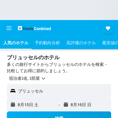
人気のホテル
予約動向分析
高評価のホテル
最安値
ブリュッセルのホテル
多くの旅行サイトからブリュッセルのホテルを検索・
比較してお得に節約しましょう。
宿泊者2名, 1​部屋
ブリュッセル
8月15日 土
-
8月16日 日