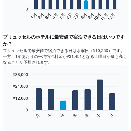
bars.
0
次
2月
5月
8月
11月
1月
4月
7月
10月
3月
6月
9月
12月
の
End
of
表
interactive
は、
chart
月
ブリュッセル​の​ホテル​に最安値で宿泊できる日はいつです
ご
か？
と
ブリュッセル​で最安値で宿泊できる日は水曜日​（¥10,250）です。
の
一方、1泊あたりの平均宿泊料金が¥31,451となる土曜日​が最も高く
客
なることが予想されます。
室
の
¥36,000
平
均
Bar
Chart
graphic.
料
¥24,000
chart
with
金
7
を
¥12,000
bars.
表
し
0
次
て
水
火
月
日
土
金
木
の
End
い
of
チ
ま
interactive
ャ
chart
す