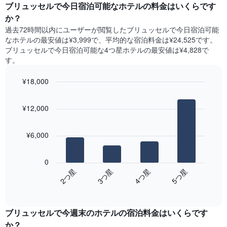
ー
ブリュッセルで今日宿泊可能なホテル​の料金はいくらです
表
ト
か？
の
は、
X
過去72時間以内にユーザーが閲覧したブリュッセルで今日宿泊可能
曜
軸
なホテル​の最安値は¥3,999で、平均的な宿泊料金は¥24,525です。
日
1​
ブリュッセルで今日宿泊可能な4つ星ホテル​の最安値は¥4,828​で
ご
本
す。
と
は、
の
月
¥18,000
客
を
室
Bar
Chart
表
の
graphic.
chart
し
¥12,000
with
平
て
4
均
い
bars.
料
ま
¥6,000
金
す。
次
を
表
の
表
0
の
表
し
2​つ星​
3​つ星​
4​つ星​
5​つ星​
Y
は、
て
軸
End
過
い
of
1​
去
interactive
ま
本
3
chart
す
は、
ブリュッセル​で今週末のホテル​の宿泊料金はいくらです
日
表
客
間
か？
の