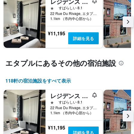
レジデンス シェ ジーノ
す
1​
る
1つ星
すばらしい 8.1
本
か
22 Rue Du Rivage, エタプル, パ＝ド＝カレー県, フランス
は、
1.1km （市内中心部から）
を
客
表
室
し
¥11,195
の
て
詳細を見る
平
い
均
ま
料
す
金
表
エタプル​にあるその他の宿泊施設
を
の
表
X
し
軸
て
118​軒の宿泊施設をすべて表示
1
い
本
ま
は、
レジデンス シェ ジーノ
す
宿
1つ星
すばらしい 8.1
泊
22 Rue Du Rivage, エタプル, パ＝ド＝カレー県, フランス
ま
1.1km （市内中心部から）
で
の
¥11,195
日
詳細を見る
数