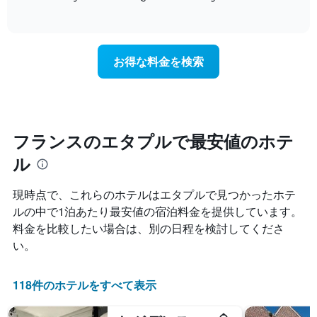
て
of
軸
宿
interactive
い
1​
泊
chart
ま
本
日
す
は、
に
お得な料金を検索
表
客
近
の
室
づ
X
の
く
軸
平
に
1​
均
つ
本
料
れ
フランスのエタプルで最安値のホテ
は、
金
て
曜
ル
を
客
日
表
室
を
し
料
現時点で、これらのホテルはエタプル​で見つかったホテ
表
て
金
し
ルの中で1泊あたり最安値の宿泊料金を提供しています。
い
が
て
料金を比較したい場合は、別の日程を検討してくださ
ま
ど
い
す
の
い。
ま
よ
す。
う
表
に
118件のホテルをすべて表示
の
変
Y
化
軸