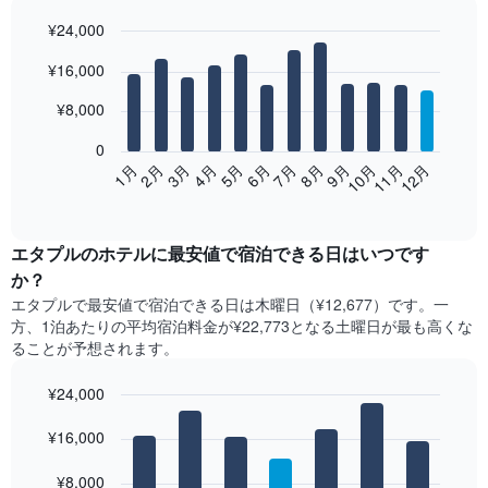
¥24,000
Bar
Chart
¥16,000
graphic.
chart
with
12
¥8,000
bars.
0
次
2月
5月
8月
11月
1月
4月
7月
10月
3月
6月
9月
12月
の
End
of
表
interactive
は、
chart
月
エタプル​の​ホテル​に最安値で宿泊できる日はいつです
ご
か？
と
エタプル​で最安値で宿泊できる日は木曜日​（¥12,677）です。一
の
方、1泊あたりの平均宿泊料金が¥22,773となる土曜日​が最も高くな
客
ることが予想されます。
室
の
¥24,000
平
均
Bar
Chart
graphic.
料
¥16,000
chart
with
金
7
を
¥8,000
bars.