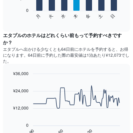
表
し
0
次
て
水
火
月
日
土
金
木
の
End
い
of
チ
ま
interactive
ャ
chart
す
ー
エタプルのホテル​はどれくらい前もって予約すべきです
表
ト
か？
の
は、
X
エタプル​へ出かける少なくとも64日前にホテルを予約すると、お得
曜
軸
になります。64日前に予約した際の最安値は1泊あたり¥12,073でし
日
1​
た。
ご
本
と
は、
¥36,000
の
月
客
Line
Chart
を
graphic.
室
chart
表
with
¥24,000
の
し
90
平
て
data
均
points.
い
料
¥12,000
ま
金
す。
次
を
表
の
表
0
の
表
し
60
90
30
Y
は、
End