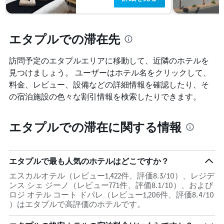
を
表
し
エタプルでの滞在先
て
い
ま
訪問予定のエタプルエリアに移動して、近隣のホテルを
す
見つけましょう。 ユーザーはホテル名をクリックして、
表
の
料金、レビュー、設備などの詳細情報を確認したり、そ
Y
の宿泊施設の色々な割引情報を検索したりできます。
軸
1
本
エタプルでの滞在に関する情報
は、
客
室
の
エタプルで最も人気のホテルはどこですか？
平
エスカルオテル（レビュー1,422件、評価8.3/10）、レジデ
均
ンス シェ ジーノ（レビュー771件、評価8.1/10）、および
料
ロジ オテル コート ドパレ（レビュー1,206件、評価8.4/10
金
）はエタプルで高評価のホテルです。
を
表