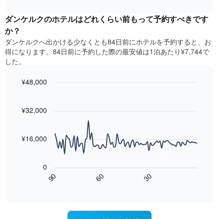
去
interactive
ル
1​
3
chart
ラ
本
ダンケルクのホテル​はどれくらい前もって予約すべきです
日
ン
は、
間
か？
ク
客
に
ダンケルク​へ出かける少なくとも84日前にホテルを予約すると、お
ご
室
見
と
得になります。84日前に予約した際の最安値は1泊あたり¥7,744で
の
つ
に
した。
平
か
集
均
っ
計
¥48,000
料
た
し
金
今
Line
Chart
て
graphic.
chart
を
週
表
with
¥32,000
表
末
示
90
し
の
data
し
て
客
points.
た
¥16,000
い
室
も
ま
の
次
の
す
平
の
で
0
均
表
す
60
90
30
料
は、
End
表
金
of
宿
の
interactive
を
泊
chart
X
ホ
日
軸
テ
に
1