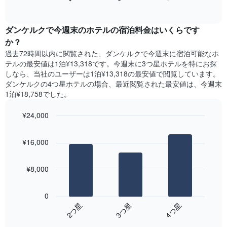
過
て
of
軸
去
interactive
い
1​
3
chart
ま
本
ダンケルク​で今週末のホテル​の宿泊料金はいくらです
日
す
は、
間
か？
表
客
に
の
過去72時間以内に閲覧された、ダンケルク​で今週末に宿泊可能なホ
室
見
X
テル​の最安値は1泊¥13,318です。今週末に3つ星ホテルを特にお探
の
つ
軸
しなら、当社のユーザーは1泊¥13,318​の最安値で閲覧しています。
平
か
1​
ダンケルクの4つ星ホテルの場合、最近閲覧された最安値は、今週末
均
っ
本
1泊¥18,758でした。
料
た
は、
金
本
曜
を
¥24,000
日
日
表
の
Bar
Chart
を
し
graphic.
chart
客
表
¥16,000
with
て
室
し
3
い
の
て
bars.
ま
平
い
¥8,000
す
均
ま
次
料
す。
の
金
0
表
表
を
3​つ星​
2​つ星​
4​つ星​
の
は、
ホ
Y
End
過
テ
of
軸