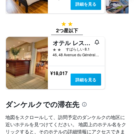
表
い
詳細を見る
平
の
ま
均
Y
す
料
軸
表
金
2つ星
1
の
を
本
2つ星以下
Y
表
は、
軸
し
オテル レストラン リロンデール
過
1
て
去
本
2つ星
すばらしい 8.1
い
3
は、
46, 48 Avenue du Général Faidherbe, ダンケルク, ノール県, フランス
ま
日
客
す
間
室
に
の
¥18,017
見
平
詳細を見る
つ
均
か
料
っ
金
た
を
ダンケルクでの滞在先
今
表
週
し
末
地図をスクロールして、訪問予定のダンケルク​の地区に
て
の
い
近いホテルを見つけてください。 地図上のホテル名をク
客
ま
リックすると、そのホテルの詳細情報にアクセスできま
室
す