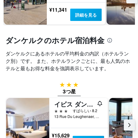
表
表
本
し
の
¥11,341
は、
て
Y
詳細を見る
ホ
い
軸
テ
ま
1
ル
す
本
ラ
表
は、
ダンケルクのホテル宿泊料金
ン
の
過
ク
X
去
ご
ダンケルク​にあるホテルの平均料金の内訳（ホテルラン
軸
3
と
1
ク別）です。 また、ホテルランクごとに、最も人気のホ
日
の
本
間
テルと最もお得な料金を強調表示しています。
カ
は、
に
テ
宿
見
ゴ
泊
つ
3つ星
リ
ま
か
3つ星
ー
で
っ
を
の
た
イビス ダンケルク
表
日
本
し
3つ星
すばらしい 8.2
数
日
て
13 Rue Du Leughenaer, ダンケルク, ノール県, フランス
を
の
い
表
客
ま
し
室
す。
¥15,629
て
の