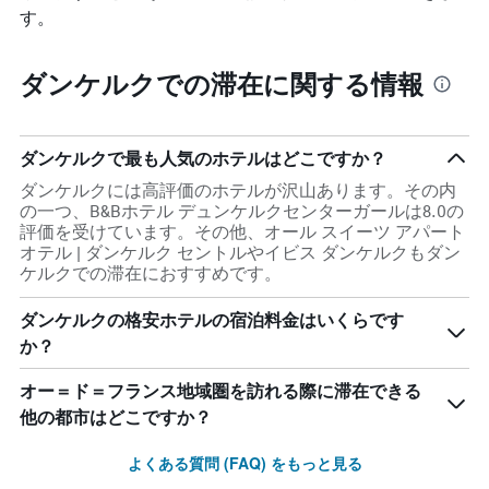
の
す。
平
均
ダンケルクでの滞在に関する情報
料
金
を
表
ダンケルクで最も人気のホテルはどこですか？
し
て
ダンケルクには高評価のホテルが沢山あります。その内
い
の一つ、B&Bホテル デュンケルクセンターガールは8.0の
ま
評価を受けています。その他、オール スイーツ アパート
す
オテル | ダンケルク セントルやイビス ダンケルクもダン
ケルクでの滞在におすすめです。
ダンケルクの格安ホテルの宿泊料金はいくらです
か？
オー＝ド＝フランス地域圏を訪れる際に滞在できる
他の都市はどこですか？
よくある質問 (FAQ) をもっと見る