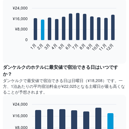
¥24,000
Bar
Chart
¥16,000
graphic.
chart
with
12
¥8,000
bars.
0
次
2月
5月
8月
11月
1月
4月
7月
10月
3月
6月
9月
12月
の
End
of
表
interactive
は、
chart
月
ダンケルク​の​ホテル​に最安値で宿泊できる日はいつです
ご
か？
と
ダンケルク​で最安値で宿泊できる日は日曜日​（¥18,208）です。一
の
方、1泊あたりの平均宿泊料金が¥22,025となる土曜日​が最も高くな
客
ることが予想されます。
室
の
¥24,000
平
均
Bar
Chart
graphic.
料
¥16,000
chart
with
金
7
を
¥8,000
bars.