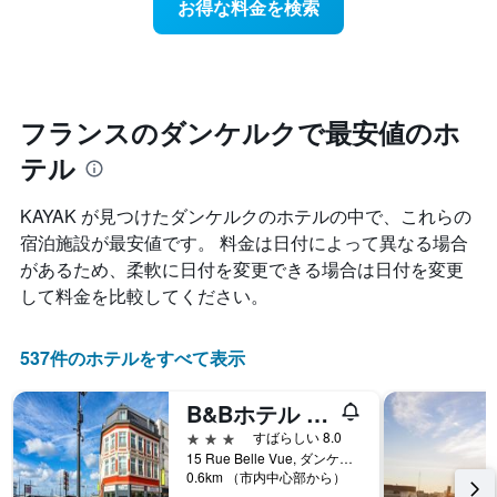
お得な料金を検索
ル
近
本
ラ
づ
は、
ン
く
ホ
ク
に
テ
ご
つ
ル
と
れ
フランスのダンケルクで最安値のホ
ラ
に
て
ン
集
テル
客
ク
計
室
ご
し
料
と
KAYAK が見つけたダンケルクのホテルの中で、これらの
て
金
の
宿泊施設が最安値です。 料金は日付によって異なる場合
表
が
カ
示
があるため、柔軟に日付を変更できる場合は日付を変更
ど
テ
し
の
ゴ
して料金を比較してください。
た
よ
リ
も
う
ー
の
に
537件のホテルをすべて表示
を
で
変
表
す
化
し
B&Bホテル デュンケルクセンターガール
表
す
て
の
る
3つ星
すばらしい 8.0
い
X
か
15 Rue Belle Vue, ダンケルク, ノール県, フランス
ま
軸
0.6km （市内中心部から）
を
す。
1