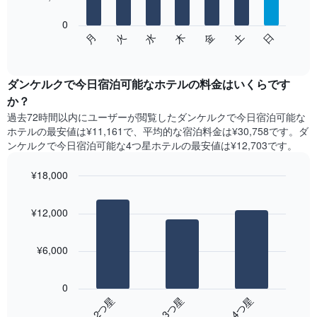
表
し
0
次
て
水
火
月
日
土
金
木
の
End
い
of
チ
ま
interactive
ャ
chart
す
ー
ダンケルクで今日宿泊可能なホテル​の料金はいくらです
表
ト
か？
の
は、
X
過去72時間以内にユーザーが閲覧したダンケルクで今日宿泊可能な
曜
軸
ホテル​の最安値は¥11,161で、平均的な宿泊料金は¥30,758です。ダ
日
1​
ンケルクで今日宿泊可能な4つ星ホテル​の最安値は¥12,703​です。
ご
本
と
は、
¥18,000
の
月
客
Bar
Chart
を
graphic.
室
chart
表
¥12,000
with
の
し
3
平
て
bars.
均
い
¥6,000
料
ま
次
金
す。
の
を
0
表
表
表
3​つ星​
2​つ星​
4​つ星​
の
は、
し
Y
End