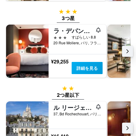
3つ星
3つ星
ラ・デパンダンス
3つ星
すばらしい 8.8
20 Rue Moliere, パリ, フランス
¥29,255
詳細を見る
2つ星
2つ星以下
ル リージェント モンマルトル バイ ヒップホップホステルズ
37, Bd Rochechouart, パリ, フランス