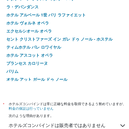
ラ・デパンダンス
ホテル アルベール 1世 パリ ラファイエット
ホテル ヴォルネ オペラ
エクセルシオール オペラ
セント クリストファーズ イン ガレ ドゥ ノール - ホステル
ティムホテル パレ ロワイヤル
ホテル アスコット オペラ
プランセス カロリーヌ
パリム
オテル アット ガール ドゥ ノール
ホテル アストリア アストテル
ホテル アンティン トリニテ
ホテル ロートレック オペラ
*
ホテルズコンバインドは常に正確な料金を取得できるよう努めていますが、
料金の保証は行っていません
オペラ デューヴィル ホテル
次のような理由があります。
オテル クラレ ベルシー
ホテルズコンバインドは販売者ではありません
フォルクストーン オペラ