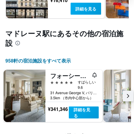
¥16,410
詳細を見る
マドレーヌ駅​にあるその他の宿泊施
設
958​軒の宿泊施設をすべて表示
フォーシーズンズ ホテル ジョルジュサンク パリ
5つ星
すばらしい
9.6
31 Avenue George V, パリ, フランス
3.5km （市内中心部から）
¥341,346
詳細を見
る