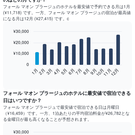
フォール マオン プラージュ​の​ホテルを最安値で予約できる月は1月
(¥11,718) です。一方、フォール マオン プラージュ​の​宿泊が最高値
になる月は12月​ (¥27,415) です。c
¥30,000
Bar
Chart
¥20,000
graphic.
chart
with
12
¥10,000
bars.
0
次
2月
5月
8月
11月
1月
4月
7月
10月
3月
6月
9月
12月
の
End
of
表
interactive
は、
chart
月
フォール マオン プラージュ​の​ホテル​に最安値で宿泊できる
ご
日はいつですか？
と
フォール マオン プラージュ​で最安値で宿泊できる日は月曜日​
の
（¥16,459）です。一方、1泊あたりの平均宿泊料金が¥26,782とな
客
る金曜日​が最も高くなることが予想されます。
室
の
¥30,000
平