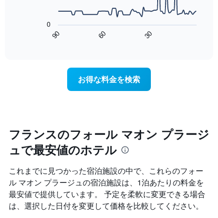
金
す。
次
を
表
の
表
0
の
表
し
90
60
30
Y
は、
End
て
of
軸
宿
interactive
い
1​
泊
chart
ま
本
日
す
は、
に
お得な料金を検索
表
客
近
の
室
づ
X
の
く
軸
平
に
1​
均
つ
本
料
れ
フランスのフォール マオン プラージ
は、
金
て
曜
ュで最安値のホテル
を
客
日
表
室
を
し
料
これまでに見つかった宿泊施設の中で、これらのフォー
表
て
金
し
ル マオン プラージュ​の宿泊施設は、1泊あたりの料金を
い
が
て
最安値で提供しています。 予定を柔軟に変更できる場合
ま
ど
い
す
の
は、選択した日付を変更して価格を比較してください。
ま
よ
す。