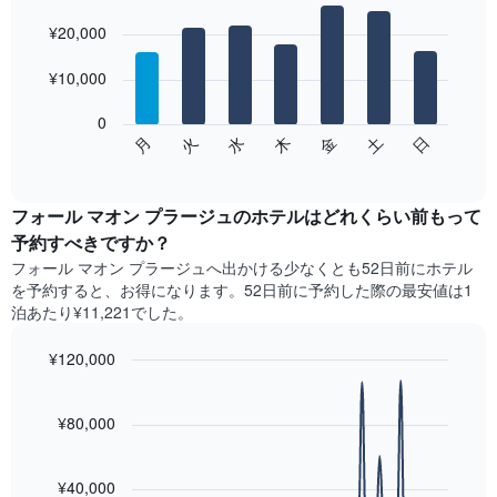
均
Bar
Chart
graphic.
料
¥20,000
chart
with
金
7
を
¥10,000
bars.
表
し
0
次
て
水
火
月
日
土
金
木
の
End
い
of
チ
ま
interactive
ャ
chart
す
ー
フォール マオン プラージュのホテル​はどれくらい前もって
表
ト
予約すべきですか？
の
は、
X
フォール マオン プラージュ​へ出かける少なくとも52日前にホテル
曜
軸
を予約すると、お得になります。52日前に予約した際の最安値は1
日
1​
泊あたり¥11,221でした。
ご
本
と
は、
¥120,000
の
月
客
Line
Chart
を
graphic.
室
chart
表
with
¥80,000
の
し
90
平
て
data
均
points.
い
料
¥40,000
ま