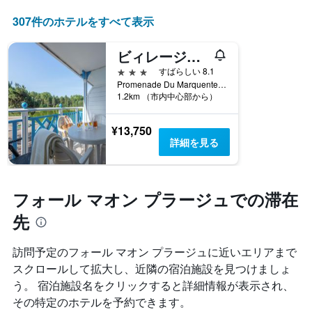
う
表
に
307件のホテルをすべて表示
の
変
Y
化
軸
ビィレージュ ベル デューン ピエール & バカンス
す
1​
る
3つ星
すばらしい 8.1
本
か
Promenade Du Marquenterre, フォール マオン プラージュ, ソンム県, フランス
は、
1.2km （市内中心部から）
を
客
表
室
し
¥13,750
の
て
詳細を見る
平
い
均
ま
料
す
金
表
フォール マオン プラージュでの滞在
を
の
表
X
先
し
軸
て
1
い
訪問予定のフォール マオン プラージュに近いエリアまで
本
ま
スクロールして拡大し、近隣の宿泊施設を見つけましょ
は、
す
宿
う。 宿泊施設名をクリックすると詳細情報が表示され、
泊
その特定のホテルを予約できます。
ま