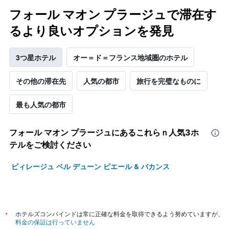
料
金
フォール マオン プラージュで滞在す
を
るより良いオプションを発見
表
し
て
3つ星ホテル
オー＝ド＝フランス地域圏のホテル
い
ま
す
その他の滞在先
人気の都市
旅行を完璧なものに
最も人気の都市
フォール マオン プラージュ​にあるこれらｎ人気3ホ
テルをご検討ください
ビィレージュ ベル デューン ピエール & バカンス
*
ホテルズコンバインドは常に正確な料金を取得できるよう努めていますが、
料金の保証は行っていません