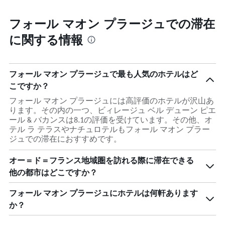
で
の
フォール マオン プラージュでの滞在
日
に関する情報
数
を
表
し
フォール マオン プラージュで最も人気のホテルはど
て
い
こですか？
ま
フォール マオン プラージュには高評価のホテルが沢山あ
す
ります。その内の一つ、ビィレージュ ベル デューン ピエ
表
ール & バカンスは8.1の評価を受けています。その他、オ
の
テル ラ テラスやナチュロテルもフォール マオン プラー
Y
ジュでの滞在におすすめです。
軸
1
本
オー＝ド＝フランス地域圏を訪れる際に滞在できる
は、
他の都市はどこですか？
客
室
フォール マオン プラージュにホテルは何軒あります
の
か？
平
均