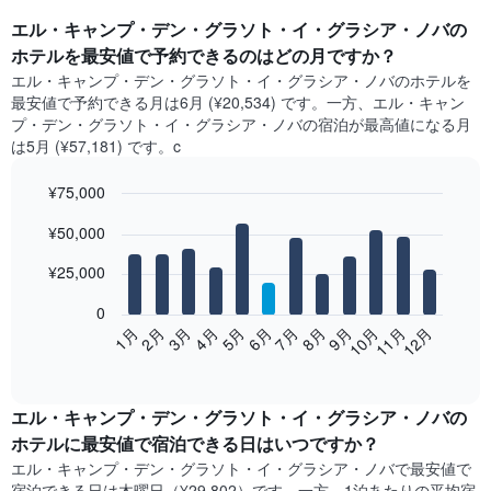
エル・キャンプ・デン・グラソト・イ・グラシア・ノバ​の
ホテルを最安値で予約できるのはどの月ですか？
エル・キャンプ・デン・グラソト・イ・グラシア・ノバ​の​ホテルを
最安値で予約できる月は6月 (¥20,534) です。一方、エル・キャン
プ・デン・グラソト・イ・グラシア・ノバ​の​宿泊が最高値になる月
は5月​ (¥57,181) です。c
¥75,000
Bar
Chart
¥50,000
graphic.
chart
with
12
¥25,000
bars.
0
次
2月
5月
8月
11月
1月
4月
7月
10月
3月
6月
9月
12月
の
End
of
表
interactive
は、
chart
月
エル・キャンプ・デン・グラソト・イ・グラシア・ノバ​の​
ご
ホテル​に最安値で宿泊できる日はいつですか？
と
エル・キャンプ・デン・グラソト・イ・グラシア・ノバ​で最安値で
の
宿泊できる日は木曜日​（¥29,802）です。一方、1泊あたりの平均宿