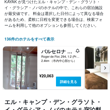
が
KAYAK が見つけたエル・キャンプ・デン・グラソト・
テ
示
ど
ゴ
イ・グラシア・ノバのホテルの中で、これらの宿泊施設
し
の
リ
が最安値です。 料金は選択した日付によって異なる場合
た
よ
ー
も
があるため、柔軟に日程を変更できる場合は、検索フォ
う
を
の
に
表
ームを利用して他のオプションも参照してください。
で
変
し
す
化
て
表
す
136件のホテルをすべて表示
い
の
る
ま
X
か
す。
バルセロナ ルームス 294
軸
を
表
1
表
Roger de Flor, 294, 1:2 (Primera B), バルセロナ, スペイン
の
本
2.4km （市内中心部から）
し
Y
は、
て
軸
ホ
い
1
テ
ま
¥20,063
本
ル
す
は、
詳細を見る
ラ
表
過
ン
の
去
ク
X
3
ご
軸
日
エル・キャンプ・デン・グラソト・
と
1
間
の
イ・グラシア・ノバのホテル宿泊料
本
に