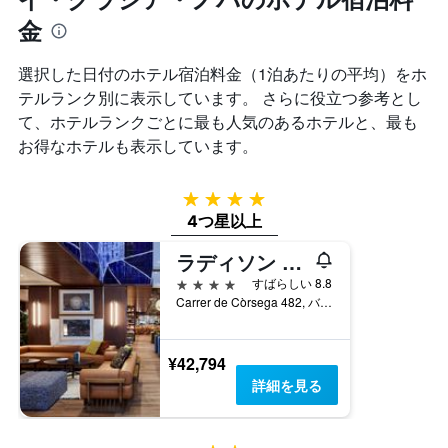
カ
は、
見
金
テ
宿
つ
ゴ
泊
か
リ
ま
っ
選択した日付のホテル宿泊料金（1泊あたりの平均）をホ
ー
で
た
テルランク別に表示しています。 さらに役立つ参考とし
を
の
本
表
て、ホテルランクごとに最も人気のあるホテルと、最も
日
日
し
数
お得なホテルも表示しています。
の
て
を
客
い
表
室
ま
4つ星
し
の
す。
て
4つ星以上
平
表
い
均
の
ラディソン ブルー 1882 ホテル バルセロナ サグラダ ファミリア
ま
料
Y
す
金
4つ星
すばらしい 8.8
軸
表
を
Carrer de Còrsega 482, バルセロナ, スペイン
1
の
表
本
Y
し
は、
軸
て
¥42,794
過
1
い
詳細を見る
去
本
ま
3
は、
す
日
客
間
室