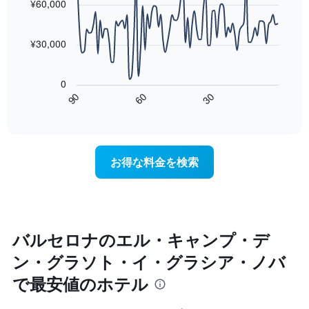
with
い
¥60,000
末
し
90
ま
の
data
た
す
客
points.
も
¥30,000
室
の
の
次
で
平
の
す
0
均
表
表
60
90
30
料
は、
End
の
金
of
宿
X
interactive
を
泊
軸
chart
ホ
日
1
テ
に
本
お得な料金を検索
ル
近
は、
ラ
づ
ホ
ン
く
テ
ク
に
ル
ご
つ
ラ
と
れ
ン
バルセロナのエル・キャンプ・デ
に
て
ク
集
ン・グラソト・イ・グラシア・ノバ
客
ご
計
室
と
で最安値のホテル
し
料
の
て
金
カ
表