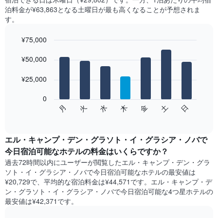
客
泊料金が¥63,863となる土曜日​が最も高くなることが予想されま
室
す。
の
平
¥75,000
均
料
Bar
Chart
金
graphic.
¥50,000
chart
with
を
7
表
¥25,000
bars.
し
て
0
次
い
水
火
月
日
土
金
木
の
End
ま
of
チ
す
interactive
ャ
chart
表
ー
エル・キャンプ・デン・グラソト・イ・グラシア・ノバで
の
ト
今日宿泊可能なホテル​の料金はいくらですか？
X
は、
軸
過去72時間以内にユーザーが閲覧したエル・キャンプ・デン・グラ
曜
1​
ソト・イ・グラシア・ノバで今日宿泊可能なホテル​の最安値は
日
本
¥20,729で、平均的な宿泊料金は¥44,571です。エル・キャンプ・デ
ご
は、
ン・グラソト・イ・グラシア・ノバで今日宿泊可能な4つ星ホテル​の
と
月
最安値は¥42,371​です。
の
を
客
表