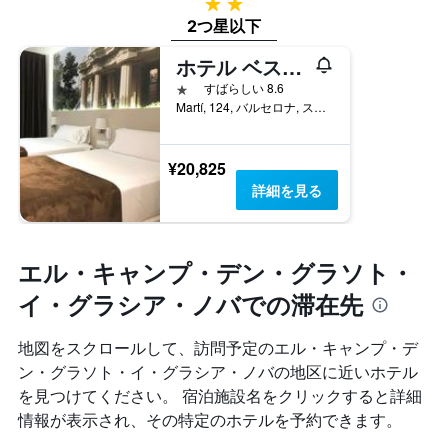
2つ星
に
の
2つ星以下
見
平
つ
均
ホテル ベストプライス グラシア
か
料
1つ星
すばらしい 8.6
っ
金
Martí, 124, バルセロナ, スペイン
た
を
今
表
週
し
末
¥20,825
て
の
い
詳細を見る
客
ま
室
す
の
平
エル・キャンプ・デン・グラソト・
均
イ・グラシア・ノバでの滞在先
料
金
を
地図をスクロールして、訪問予定のエル・キャンプ・デ
表
ン・グラソト・イ・グラシア・ノバ​の地区に近いホテル
し
て
を見つけてください。 宿泊施設名をクリックすると詳細
い
情報が表示され、その特定のホテルを予約できます。
ま