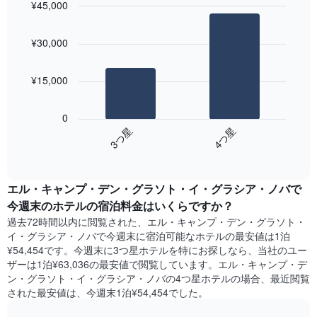
室
¥45,000
し
の
Bar
て
Chart
平
graphic.
chart
い
¥30,000
with
均
ま
2
料
す。
bars.
金
表
¥15,000
を
の
次
表
Y
の
し
軸
0
表
て
1​
3​つ星​
4​つ星​
は、
い
本
End
過
ま
of
は、
去
す
interactive
客
3
chart
表
室
エル・キャンプ・デン・グラソト・イ・グラシア・ノバ​で
日
の
の
間
今週末のホテル​の宿泊料金はいくらですか？
X
平
に
軸
過去72時間以内に閲覧された、エル・キャンプ・デン・グラソト・
均
見
1​
イ・グラシア・ノバ​で今週末に宿泊可能なホテル​の最安値は1泊
料
つ
本
¥54,454です。今週末に3つ星ホテルを特にお探しなら、当社のユー
金
か
は、
ザーは1泊¥63,036​の最安値で閲覧しています。エル・キャンプ・デ
を
っ
曜
ン・グラソト・イ・グラシア・ノバの4つ星ホテルの場合、最近閲覧
表
た
日
し
された最安値は、今週末1泊¥54,454でした。
本
を
て
日
表