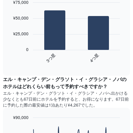
い
¥75,000
の
し
ま
客
Bar
Chart
て
す
graphic.
室
chart
い
¥50,000
with
の
ま
2
平
す。
bars.
均
表
¥25,000
料
の
次
金
Y
の
を
0
軸
表
ホ
3​つ星​
4​つ星​
1​
は、
テ
本
End
過
ル
of
は、
去
interactive
ラ
客
3
chart
ン
室
エル・キャンプ・デン・グラソト・イ・グラシア・ノバの
日
ク
の
間
ホテル​はどれくらい前もって予約すべきですか？
ご
平
に
と
エル・キャンプ・デン・グラソト・イ・グラシア・ノバ​へ出かける
均
見
に
少なくとも67日前にホテルを予約すると、お得になります。67日前
料
つ
集
に予約した際の最安値は1泊あたり¥4,267でした。
金
か
計
を
っ
し
表
¥90,000
た
て
し
今
Line
Chart
表
て
graphic.
chart
週
示