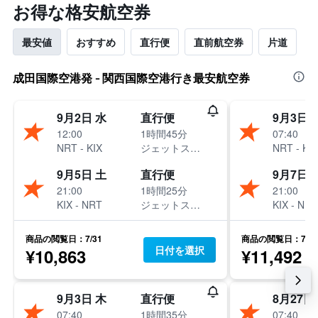
お得な格安航空券
最安値
おすすめ
直行便
直前航空券
片道
成田国際空港発 - 関西国際空港行き最安航空券
9月2日 水
直行便
9月3日 
12:00
1時間45分
07:40
NRT
-
KIX
ジェットスター・ジャパン
NRT
-
KIX
9月5日 土
直行便
9月7日 
21:00
1時間25分
21:00
KIX
-
NRT
ジェットスター・ジャパン
KIX
-
NRT
商品の閲覧日：7/31
商品の閲覧日：7/31
日付を選択
¥10,863
¥11,492
9月3日 木
直行便
8月27日
07:40
1時間35分
07:40