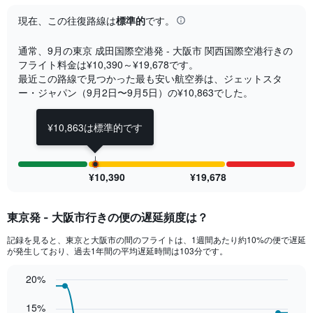
categories.
The
現在、この往復路線は
標準的
です。
chart
has
通常、9月​の東京 成田国際空港発 - 大阪市 関西国際空港行きの
1
フライト料金は¥10,390​～¥19,678です。
Y
最近この路線で見つかった最も安い航空券は、ジェットスタ
axis
ー・ジャパン​（9月2日​〜9月5日​）の¥10,863でした。
displaying
values.
Range:
¥10,863は標準的です
0
to
15.
¥10,390
¥19,678
東京発 - 大阪市行きの便の遅延頻度は？
記録を見ると、東京と大阪市の間のフライトは、1週間あたり約10%の便で遅延
が発生しており、過去1年間の平均遅延時間は103分です。
20%
Line
Chart
graphic.
chart
15%