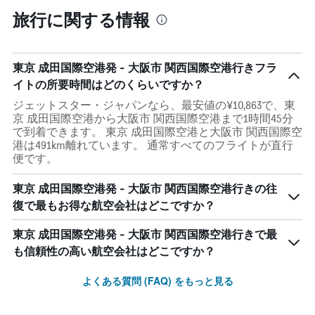
categories.
旅行に関する情報
Range:
91
categories.
The
東京 成田国際空港発 - 大阪市 関西国際空港行きフラ
chart
has
イトの所要時間はどのくらいですか？
1
ジェットスター・ジャパンなら、最安値の¥10,863で、東
Y
京 成田国際空港から大阪市 関西国際空港まで1時間45分
axis
で到着できます。 東京 成田国際空港と大阪市 関西国際空
displaying
港は491km離れています。 通常すべてのフライトが直行
values.
便です。
Range:
0
東京 成田国際空港発 - 大阪市 関西国際空港行きの往
to
30000.
復で最もお得な航空会社はどこですか？
東京 成田国際空港発 - 大阪市 関西国際空港行きで最
も信頼性の高い航空会社はどこですか？
よくある質問 (FAQ) をもっと見る