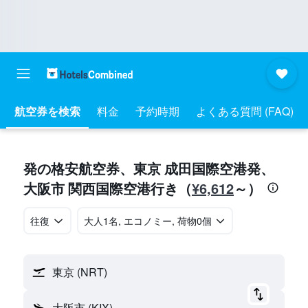
航空券を検索
料金
予約時期
よくある質問 (FAQ)
​発の格安航空券、東京 成田国際空港​発​、
¥6,612
大阪市 関西国際空港​行き​（
​～）
往復
​大人1名, エコノミー, 荷物0個
東京 (NRT)
大阪市 (KIX)