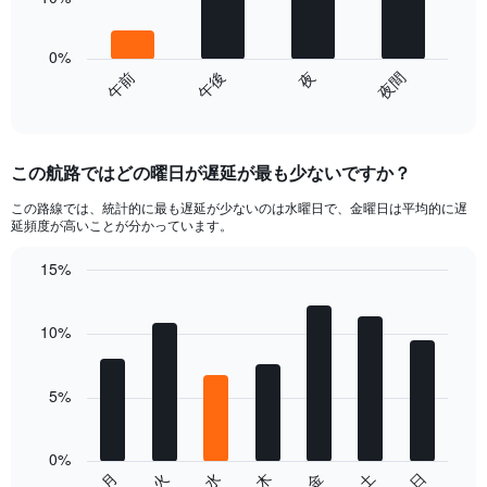
Range:
The
0
chart
to
has
0%
20.
1
午前
午後
夜
夜間
End
X
of
axis
interactive
displaying
chart
categories.
この航路ではどの曜日が遅延が最も少ないですか？
Range:
4
この路線では、統計的に最も遅延が少ないのは水曜日で、金曜日は平均的に遅
categories.
延頻度が高いことが分かっています。
The
chart
15%
has
Bar
Chart
1
graphic.
chart
Y
with
10%
axis
7
bars.
displaying
values.
5%
The
Range:
chart
0
has
to
0%
1
30.
火
日
金
水
月
土
木
End