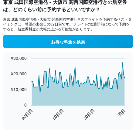
東京 成田国際空港発 - 大阪市 関西国際空港行きの航空券
Range:
は、どのくらい前に予約するといいですか？
2
categories.
東京 成田国際空港​発 - 大阪市 関西国際空港​行きのフライトを予約するベストタ
The
イミングは、希望の出発日の82日前です。フライトの2週間前になって予約を
chart
すると、航空券料金が大幅に上がる可能性があります。
has
1
お得な料金を検索
Y
axis
displaying
¥30,000
values.
Chart
Chart
Range:
graphic.
with
0
¥20,000
91
to
data
points.
12.
¥10,000
The
chart
0
has
60日前
同日
90日前
30日前
1
End
X
of
axis
interactive
displaying
chart