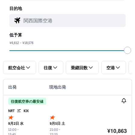
目的地
低予算
¥6,612 - ¥18,576
航空会社
往復
乗継回数
空港
出発
現地出発
往復航空券の最安値
NRT
KIX
9月2日 水
9月5日 土
¥10,863
12:00
-
21:00
-
13:45
22:25