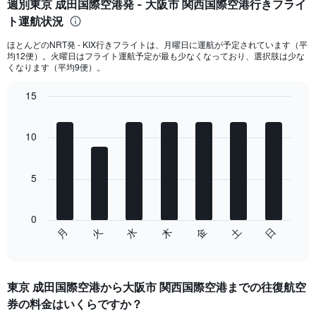
週別東京 成田国際空港発 - 大阪市 関西国際空港行きフライ
categories.
Range:
ト運航状況
6
ほとんどのNRT​発 - KIX​行きフライトは、月曜日に運航が予定されています（平
categories.
均12便）。火曜日はフライト運航予定が最も少なくなっており、選択肢は少な
The
くなります（平均9便）。
chart
has
15
2
Bar
Chart
Y
graphic.
chart
axes
with
10
displaying
7
Avg.
bars.
Price
5
and
The
Number
chart
of
has
0
flights.
1
月
金
火
土
水
日
木
End
X
of
axis
interactive
displaying
chart
categories.
東京 成田国際空港から大阪市 関西国際空港までの往復航空
Range:
券の料金はいくらですか？
7