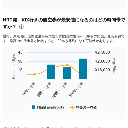
of
axis
interactive
displaying
chart
categories.
NRT発 - KIX行きの航空券が最安値になるのはどの時間帯で
Range:
すか？
12
categories.
通常、東京 成田国際空港から大阪市 関西国際空港へは午前の出発が最もお得で
The
す。割高の午後出発と比較すると、22%も節約になる可能性があります。
chart
has
45
¥24,000
1
Number of flights
Combination
Chart
Y
Avg. Price
30
¥20,000
graphic.
chart
axis
with
15
¥16,000
displaying
2
values.
data
Range:
series.
0時～6時
6時～12時
12時～18時
18時～0時
0
to
The
24000.
chart
has
Flight availability
料金の平均値
1
End
of
X
interactive
axis
chart
displaying