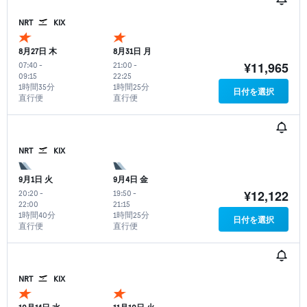
NRT
KIX
8月27日 木
8月31日 月
¥11,965
07:40
-
21:00
-
09:15
22:25
1時間35分
1時間25分
日付を選択
直行便
直行便
NRT
KIX
9月1日 火
9月4日 金
¥12,122
20:20
-
19:50
-
22:00
21:15
1時間40分
1時間25分
日付を選択
直行便
直行便
NRT
KIX