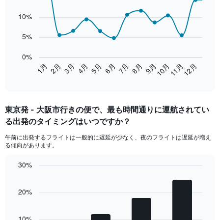
with
14
10%
data
points.
5%
The
chart
0%
has
2月
5月
8月
11月
1月
4月
7月
10月
3月
6月
9月
12月
1
End
of
X
interactive
axis
chart
displaying
東京​発 - 大阪市​行きの便で、最も時間通りに運航されてい
categories.
Range:
る出発のタイミングはいつですか？
14
午前​に出発するフライトは一般的に遅延が少なく、夜のフライトは遅延が増え
categories.
る傾向があります。
The
chart
30%
has
Bar
1
Chart
graphic.
chart
Y
20%
with
axis
4
displaying
bars.
values.
10%