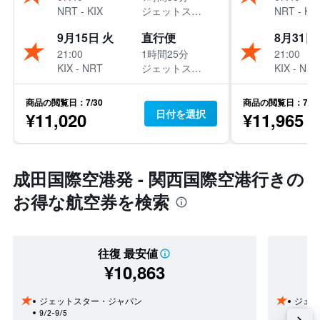
NRT
-
KIX
ジェットスター・ジャパン
NRT
-
KIX
9月15日 火
直行便
8月31日
21:00
1時間25分
21:00
KIX
-
NRT
ジェットスター・ジャパン
KIX
-
NRT
商品の閲覧日：7/30
商品の閲覧日：7/30
日付を選択
¥11,020
¥11,965
成田国際空港発 - 関西国際空港行きの
お得な航空券を検索
往復 最安値
¥10,863
ジェットスター・ジャパン
ジェッ
9/2-9/5
8/27