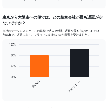
X
of
axis
interactive
displaying
chart
categories.
東京​から大阪市への便では、どの航空会社が最も遅延が少
Range:
ないですか？
7
categories.
当社のデータによると、この路線で過去1年間、遅延が最も少なかったのは
The
Peachで、遅延により、フライトの約8%のみが影響を受けました。
chart
has
12%
1
Bar
Chart
Y
graphic.
chart
8%
axis
with
displaying
2
values.
bars.
4%
Range:
0
The
0%
to
chart
Peach
ジェット…
15.
has
1
End
X
of
axis
interactive
displaying
chart
categories.