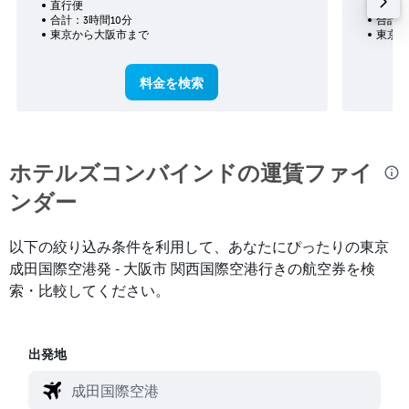
直行便
直行便
合計：3時間10分
合計：
東京​から大阪市​まで
東京​
料金を検索
ホテルズコンバインド​の運賃ファイ
ンダー
以下の絞り込み条件を利用して、あなたにぴったりの東京
成田国際空港発 - 大阪市 関西国際空港行きの航空券を検
索・比較してください。
出発地