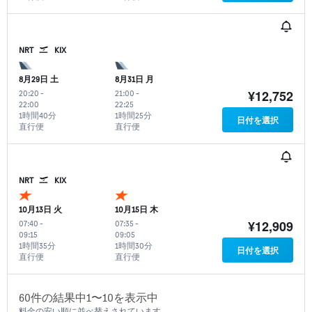
NRT
KIX
8月29日 土
8月31日 月
¥12,752
20:20
-
21:00
-
22:00
22:25
1時間40分
1時間25分
日付を選択
直行便
直行便
NRT
KIX
10月13日 火
10月15日 木
¥12,909
07:40
-
07:35
-
09:15
09:05
1時間35分
1時間30分
日付を選択
直行便
直行便
60​件の結果中1​〜10​を表示中
料金の安い順に並べ替えされています