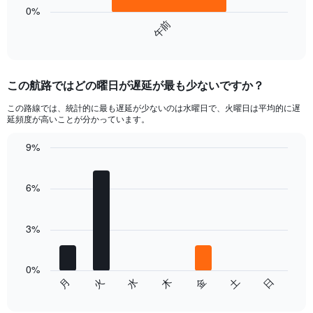
to
has
0%
7.5.
1
午前
End
X
of
axis
interactive
displaying
chart
categories.
この航路ではどの曜日が遅延が最も少ないですか？
Range:
1
この路線では、統計的に最も遅延が少ないのは水曜日で、火曜日は平均的に遅
categories.
延頻度が高いことが分かっています。
The
chart
9%
has
Bar
Chart
1
graphic.
chart
Y
with
6%
axis
7
bars.
displaying
values.
3%
The
Range:
chart
0
has
to
0%
1
1.8.
土
月
水
金
日
火
木
End
X
of
axis
interactive
chart