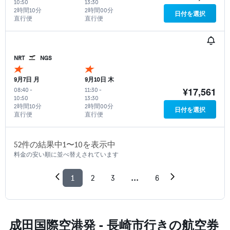
10:50
13:30
2時間10分
2時間00分
日付を選択
直行便
直行便
NRT
NGS
9月7日 月
9月10日 木
¥17,561
08:40
-
11:30
-
10:50
13:30
2時間10分
2時間00分
日付を選択
直行便
直行便
52​件の結果中1​〜10​を表示中
料金の安い順に並べ替えされています
1
2
3
...
6
成田国際空港発 - 長崎市​行きの航空券