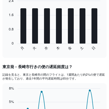
2.4
Y
Bar
Chart
axis
graphic.
chart
displaying
with
1.6
Number
7
bars.
of
flights.
0.8
The
Range:
chart
0
has
to
0
1
15.
日
水
土
火
金
月
木
End
X
of
axis
interactive
displaying
chart
categories.
東京発 - 長崎市行きの便の遅延頻度は？
Range:
7
記録を見ると、東京と長崎市の間のフライトは、1週間あたり約2%の便で遅延
categories.
が発生しており、過去1年間の平均遅延時間は65分です。
The
chart
8%
has
Line
Chart
1
graphic.
chart
Y
5%
with
axis
14
data