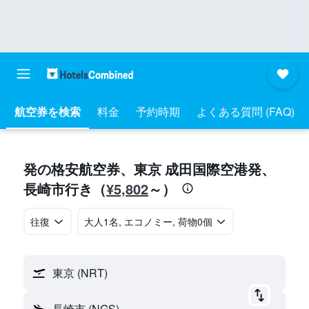
航空券を検索
料金
予約時期
よくある質問 (FAQ)
​発の格安航空券、東京 成田国際空港​発​、
¥5,802
長崎市​行き​（
​～）
往復
​大人1名, エコノミー, 荷物0個
東京 (NRT)
長崎市 (NGS)