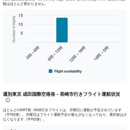
額はほとんど変わりません。
15
Number of flights
Bar
Chart
10
graphic.
chart
with
5
6
bars.
0時～6時
6時～12時
12時～18時
18時～0時
The
chart
has
1
Flight availability
End
X
of
axis
interactive
displaying
chart
categories.
週別東京 成田国際空港発 - 長崎市行きフライト運航状況
Range:
6
categories.
ほとんどのNRT​発 - NGS​行きフライトは、月曜日に運航が予定されています
The
（平均2便）。月曜日はフライト運航予定が最も少なくなっており、選択肢は少
chart
なくなります（平均2便）。
has
1