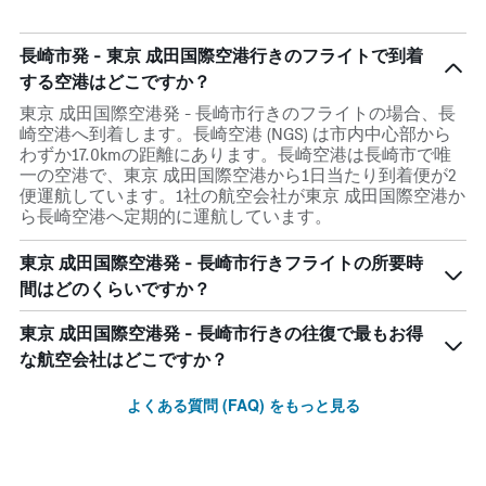
categories.
The
長崎市発 - 東京 成田国際空港行きのフライトで到着
chart
has
する空港はどこですか？
1
東京 成田国際空港発 - 長崎市行きのフライトの場合、長
Y
崎空港へ到着します。長崎空港 (NGS) は市内中心部から
axis
わずか17.0kmの距離にあります。長崎空港は長崎市で唯
displaying
一の空港で、東京 成田国際空港から1日当たり到着便が2
values.
便運航しています。1社の航空会社が東京 成田国際空港か
Range:
ら長崎空港へ定期的に運航しています。
0
to
東京 成田国際空港発 - 長崎市行きフライトの所要時
1.8.
間はどのくらいですか？
東京 成田国際空港発 - 長崎市行きの往復で最もお得
な航空会社はどこですか？
よくある質問 (FAQ) をもっと見る