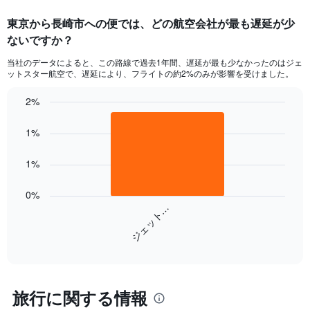
displaying
categories.
東京​から長崎市への便では、どの航空会社が最も遅延が少
Range:
ないですか？
7
categories.
当社のデータによると、この路線で過去1年間、遅延が最も少なかったのはジェ
The
ットスター航空で、遅延により、フライトの約2%のみが影響を受けました。
chart
has
2%
1
Bar
Chart
Y
graphic.
chart
1%
axis
with
displaying
1
values.
bar.
1%
Range:
0
The
0%
to
chart
ジェット…
9.
has
1
End
X
of
axis
interactive
displaying
chart
categories.
旅行に関する情報
Range:
1