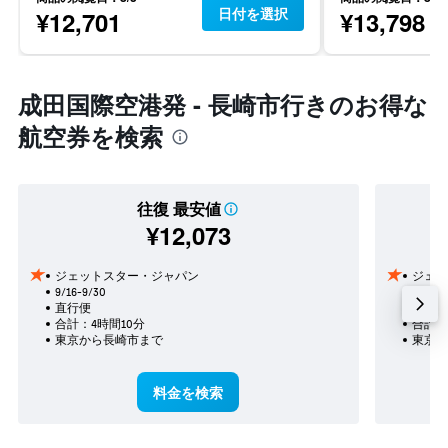
日付を選択
¥12,701
¥13,798
成田国際空港発 - 長崎市行きのお得な
航空券を検索
往復 最安値
¥12,073
ジェットスター・ジャパン
ジェッ
9/16-9/30
10/29
直行便
直行便
合計：4時間10分
合計：
東京​から長崎市​まで
東京​
料金を検索