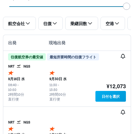
航空会社
往復
乗継回数
空港
出発
現地出発
往復航空券の最安値
最短所要時間の往復フライト
NRT
NGS
9月16日 水
9月30日 水
¥12,073
08:40
-
11:30
-
10:50
13:30
2時間10分
2時間00分
日付を選択
直行便
直行便
NRT
NGS