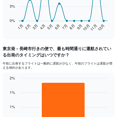
displaying
points.
values.
3%
Range:
The
0
chart
0%
to
has
2月
5月
8月
11月
3月
6月
9月
12月
1月
4月
7月
10月
2.4.
1
End
of
X
interactive
axis
chart
displaying
東京​発 - 長崎市​行きの便で、最も時間通りに運航されてい
categories.
Range:
る出発のタイミングはいつですか？
14
午前​に出発するフライトは一般的に遅延が少なく、午前のフライトは遅延が増
categories.
える傾向があります。
The
chart
2%
has
Bar
1
Chart
graphic.
chart
Y
1%
with
axis
1
displaying
bar.
values.
1%
Range:
The
0
chart