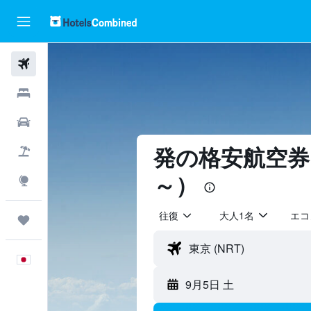
航空券
ホテル
レンタカー
航空券+ホテル
​発の格安航空券
～）
Explore
往復
大人1名
エコ
Trips
日本語
9月5日 土