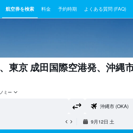
航空券を検索
料金
予約時期
よくある質問 (FAQ)
、東京 成田国際空港​発​、沖縄市​
ノミー
9月12日 土