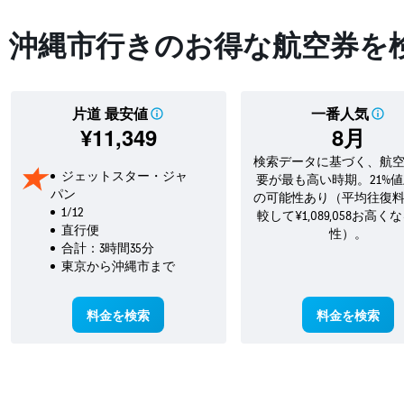
- 沖縄市行きのお得な航空券を
片道 最安値
一番人気
¥11,349
8月
検索データに基づく、航
ジェットスター・ジャ
要が最も高い時期。21%
パン
の可能性あり（平均往復
1/12
較して¥1,089,058お高く
直行便
性）。
合計：3時間35分
東京​から沖縄市​まで
料金を検索
料金を検索