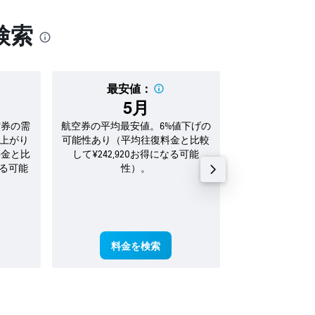
検索
最安値：
料金の
5月
¥42
空券の需
航空券の平均最安値。6%値下げの
2026年 8月の
値上がり
可能性あり（平均往復料金と比較
料金と比
して¥242,920お得になる可能
なる可能
性）。
料金を検索
料金