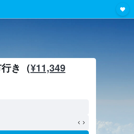
¥11,349
行き​（