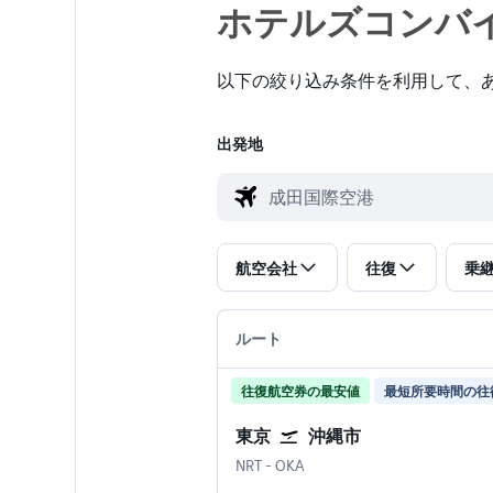
ホテルズコンバイ
以下の絞り込み条件を利用して、あ
出発地
航空会社
往復
乗
ルート
往復航空券の最安値
最短所要時間の往
東京
沖縄市
東京 成田国際空港
沖縄市 那覇空港
NRT
-
OKA