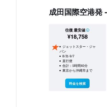
成田国際空港発 
往復 最安値
¥18,758
ジェットスター・ジャ
パン
8/31-9/7
直行便
合計：5時間40分
東京​から沖縄市​まで
料金を検索