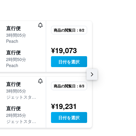
10月17
直行便
商品の閲覧日：8/2
16:10
3時間05分
-
Peach
NRT
O
¥19,073
10月24
直行便
07:15
2時間50分
日付を選択
-
Peach
OKA
N
8月31日
直行便
商品の閲覧日：8/3
19:05
3時間05分
-
ジェットスター・ジャパン
NRT
O
¥19,231
9月3日 
直行便
07:15
2時間35分
日付を選択
-
ジェットスター・ジャパン
OKA
N