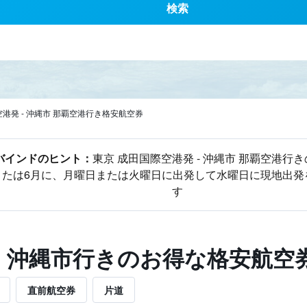
検索
港発 - 沖縄市 那覇空港行き格安航空券
インド​のヒント：
東京 成田国際空港発 - 沖縄市 那覇空港行
または6月に、月曜日​または火曜日に出発して水曜日に現地出
す
 - 沖縄市​行きのお得な格安航空
直前航空券
片道