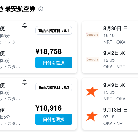
行き最安航空券
8月30日 日
便
商品の閲覧日：8/1
16:10
05分
-
ットスター・ジャパン
NRT
OKA
¥18,758
9月2日 水
便
12:05
35分
日付を選択
-
ットスター・ジャパン
OKA
NRT
9月9日 水
便
商品の閲覧日：8/3
19:05
35分
-
ットスター・ジャパン
NRT
OKA
¥18,916
9月13日 日
便
07:15
25分
日付を選択
-
ットスター・ジャパン
OKA
NRT