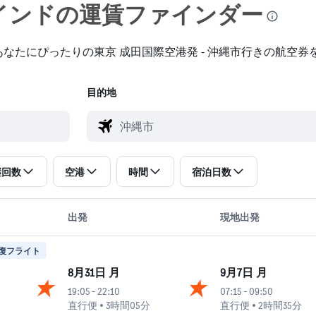
ンド​の運賃ファインダー
なたにぴったりの東京 成田国際空港発 - 沖縄市行きの航空券
目的地
継回数
空港
時間
宿泊日数
出発
現地出発
復フライト
8月31日 月
9月7日 月
19:05
-
22:10
07:15
-
09:50
直行便
3時間05分
直行便
2時間35分