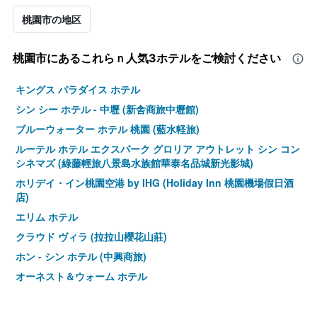
桃園市の地区
桃園市​にあるこれらｎ人気3ホテルをご検討ください
キングス パラダイス ホテル
シン シー ホテル - 中壢 (新舎商旅中壢館)
ブルーウォーター ホテル 桃園 (藍水軽旅)
ルーテル ホテル エクスパーク グロリア アウトレット シン コン
シネマズ (綠藤輕旅八景島水族館華泰名品城新光影城)
ホリデイ・イン桃園空港 by IHG (Holiday Inn 桃園機場假日酒
店)
エリム ホテル
クラウド ヴィラ (拉拉山櫻花山莊)
ホン - シン ホテル (中興商旅)
オーネスト＆ウォーム ホテル
A22 ウェイ ル ホテル
デューク ビジネス ホテル