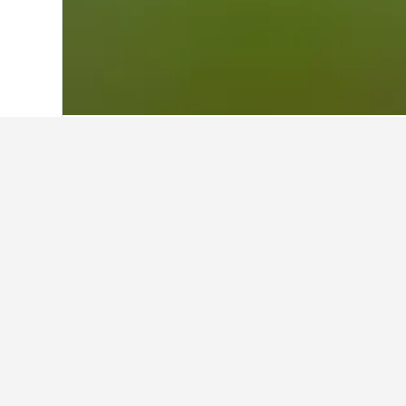
ホーム
台湾
18,120
桃園市
300
中
内レキ駅での滞
訪問予定の内レキ駅に近いエリア
備などの詳細情報を確認したり、
内レキ駅での滞