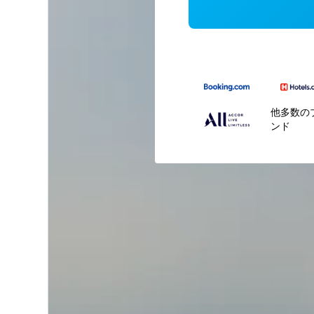
他多数の
ンド