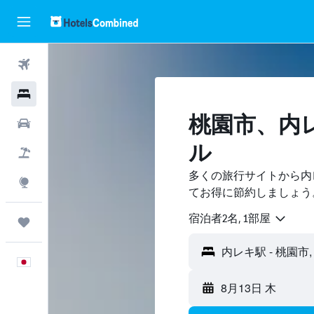
航空券
ホテル
桃園市​、
レンタカー
ル
航空券+ホテル
多くの旅行サイトから内
Explore
てお得に節約しましょう
宿泊者2名, 1​部屋
Trips
日本語
8月13日 木