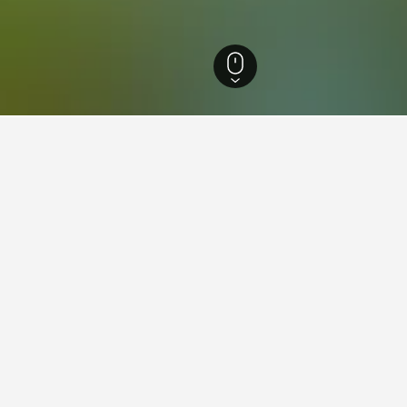
レキ区
内レキ駅
在先
に移動して、近隣のホテルを見つけましょう。 ユーザーはホ
その宿泊施設の色々な割引情報を検索したりできます。
在に関する情報