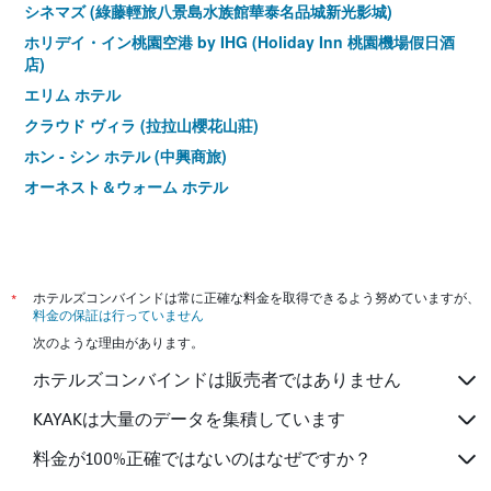
シネマズ (綠藤輕旅八景島水族館華泰名品城新光影城)
ホリデイ・イン桃園空港 by IHG (Holiday Inn 桃園機場假日酒
店)
エリム ホテル
クラウド ヴィラ (拉拉山櫻花山莊)
ホン - シン ホテル (中興商旅)
オーネスト＆ウォーム ホテル
A22 ウェイ ル ホテル
デューク ビジネス ホテル
ホテル エムユー
*
ホテルズコンバインドは常に正確な料金を取得できるよう努めていますが、
イーホーム ホテル (怡和飯店)
料金の保証は行っていません
チュンリ ビジネス ホテル
次のような理由があります。
ロータス ユアン ビジネス ホテル (蓮園商務旅館)
ホテルズコンバインドは販売者ではありません
フア ユィ ホテル
KAYAKは大量のデータを集積しています
リハン ホテル
料金が100%正確ではないのはなぜですか？
ホリデイ イン エクスプレス タオユェン