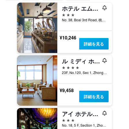
ホテル エムユー
3つ星
No. 38, Boai 3rd Road, 桃園市, 台湾
¥10,246
詳細を見る
ル ミディ ホテル ジョンリ
4つ星
23F, No.120, Sec 1, Zhongyang W. Rd., 桃園市, 台湾
¥9,458
詳細を見る
アイ ホテル中壢 (i Hotel 曖時租旅店中壢館)
3つ星
No. 18, 5 F, Section 1, Zhongmei Road, 桃園市, 台湾