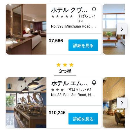
ホテル クヴァ シャトー
5つ星
すばらしい
8.9
No. 398, Minchuan Road, 桃園市, 台湾
¥7,566
詳細を見る
3つ星
3つ星
ホテル エムユー
3つ星
すばらしい 9.1
No. 38, Boai 3rd Road, 桃園市, 台湾
¥10,246
詳細を見る