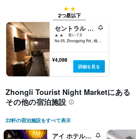
2つ星
2つ星以下
セントラル ホテル
2つ星
良い 7.3
No.55, Zhongping Rd., 桃園市, 台湾
¥4,098
詳細を見る
Zhongli Tourist Night Market​にある
その他の宿泊施設
22​軒の宿泊施設をすべて表示
アイ ホテル中壢 (i Hotel 曖時租旅店中壢館)