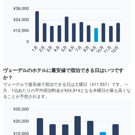
¥36,000
Bar
Chart
¥24,000
graphic.
chart
with
12
¥12,000
bars.
0
次
2月
5月
8月
11月
1月
4月
7月
10月
3月
6月
9月
12月
の
End
of
表
interactive
は、
chart
月
ヴェーデル​の​ホテル​に最安値で宿泊できる日はいつです
ご
か？
と
ヴェーデル​で最安値で宿泊できる日は土曜日​（¥11,557）です。一
の
方、1泊あたりの平均宿泊料金が¥24,814となる木曜日​が最も高くな
客
ることが予想されます。
室
の
¥30,000
平
均
Bar
Chart
graphic.
料
¥20,000
chart
with
金
7
を
¥10,000
bars.