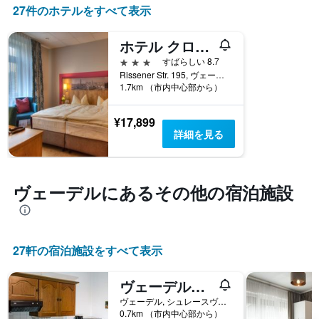
て
27件のホテルをすべて表示
軸
い
1​
ま
本
ホテル クロイツァー
す
は、
表
3つ星
すばらしい 8.7
客
の
Rissener Str. 195, ヴェーデル, シュレースヴィヒ＝ホルシュタイン, ドイツ
室
1.7km （市内中心部から）
X
の
軸
平
1​
¥17,899
均
本
詳細を見る
料
は、
金
曜
を
日
表
を
ヴェーデル​にあるその他の宿泊施設
し
表
て
し
い
て
ま
い
す
27​軒の宿泊施設をすべて表示
ま
す。
表
ヴェーデル（ハンブルク）の中心部にある美しいアパート
の
ヴェーデル, シュレースヴィヒ＝ホルシュタイン, ドイツ
Y
0.7km （市内中心部から）
軸