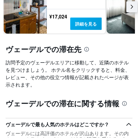
1​
本
¥17,024
は、
客
詳細を見る
室
の
平
均
ヴェーデルでの滞在先
料
金
訪問予定のヴェーデルエリアに移動して、近隣のホテル
を
を見つけましょう。 ホテル名をクリックすると、料金、
表
し
レビュー、その他の役立つ情報が記載されたページが表
て
示されます。
い
ま
す
ヴェーデルでの滞在に関する情報
ヴェーデルで最も人気のホテルはどこですか？
ヴェーデルには高評価のホテルが沢山あります。その内