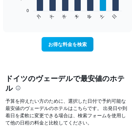
表
し
0
次
て
水
火
月
日
土
金
木
の
End
い
of
チ
ま
interactive
ャ
chart
す
ー
表
ト
の
お得な料金を検索
は、
X
曜
軸
日
1​
ご
本
と
は、
の
ドイツのヴェーデルで最安値のホテ
月
客
を
ル
室
表
の
し
平
て
予算を抑えたい方のために、選択した日付で予約可能な
均
い
最安値のヴェーデルのホテルはこちらです。 出発日や到
料
ま
着日を柔軟に変更できる場合は、検索フォームを使用し
金
す。
を
て他の日程の料金と比較してください。
表
表
の
し
Y