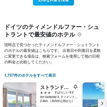
ル
近
は、
ラ
づ
ホ
ン
く
テ
ク
に
ル
ご
つ
ラ
と
れ
ン
ドイツのティメンドルファー・シュ
に
て
ク
集
トラントで最安値のホテル
客
ご
計
室
と
し
料
の
現時点で見つかったティメンドルファー・シュトラント
て
金
カ
のホテルの最安値はこちらです。 出発日や到着日を柔軟
表
が
テ
示
に変更できる場合は、検索フォームを使用して他の日程
ど
ゴ
し
の
リ
の料金と比較してください。
た
よ
ー
も
う
を
の
に
表
1,757件のホテルをすべて表示
で
変
し
す
化
て
ストランドグルン ゴルフ - & スパ リゾート
表
す
い
の
る
3つ星
すばらしい 8.2
ま
X
か
Am Golfplatz 3, ティメンドルファー・シュトラント, シュレースヴィヒ＝ホルシュタイン, ドイツ
す。
軸
2.4km （市内中心部から）
を
表
1
表
の