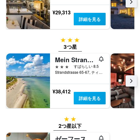
い
均
の
ま
料
Y
¥29,313
す
金
軸
表
詳細を見る
を
1
の
表
本
Y
し
は、
軸
て
3つ星
過
1
い
去
3つ星
本
ま
3
は、
す
Mein Strandhaus
日
客
間
室
3つ星
すばらしい 8.5
に
の
Strandstrasse 65-67, ティメンドルファー・シュトラント, シュレースヴィヒ＝ホルシュタイン, ドイツ
見
平
つ
均
か
料
¥38,412
っ
金
詳細を見る
た
を
今
表
週
し
末
2つ星
て
の
い
2つ星以下
客
ま
室
ゼーフースライフスタイルホテル
す