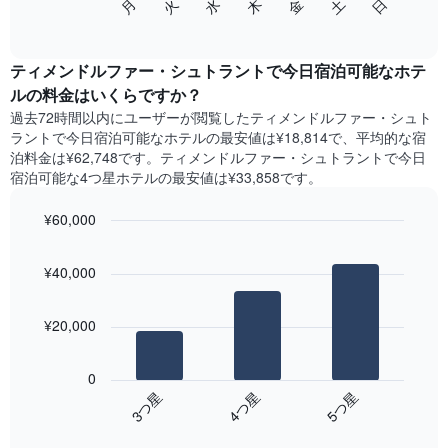
水
火
月
日
土
金
木
の
End
い
of
チ
ま
interactive
ャ
chart
す
ー
ティメンドルファー・シュトラントで今日宿泊可能なホテ
表
ト
ル​の料金はいくらですか？
の
は、
X
過去72時間以内にユーザーが閲覧したティメンドルファー・シュト
曜
軸
ラントで今日宿泊可能なホテル​の最安値は¥18,814で、平均的な宿
日
1​
泊料金は¥62,748です。ティメンドルファー・シュトラントで今日
ご
本
宿泊可能な4つ星ホテル​の最安値は¥33,858​です。
と
は、
の
月
¥60,000
客
を
室
Bar
Chart
表
の
graphic.
chart
し
¥40,000
with
平
て
3
均
い
bars.
料
ま
¥20,000
金
す。
次
を
表
の
表
0
の
表
し
4​つ星​
3​つ星​
5​つ星​
Y
は、
て
軸
End
過
い
of
1​
去
interactive
ま