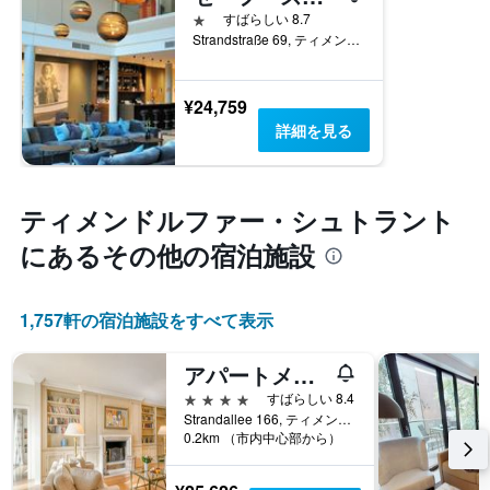
の
1つ星
すばらしい 8.7
平
Strandstraße 69, ティメンドルファー・シュトラント, シュレースヴィヒ＝ホルシュタイン, ドイツ
均
料
金
¥24,759
を
詳細を見る
表
し
て
い
ティメンドルファー・シュトラント​
ま
す
にあるその他の宿泊施設
1,757​軒の宿泊施設をすべて表示
アパートメント ホテル ティメンドルファー シュトランド
4つ星
すばらしい 8.4
Strandallee 166, ティメンドルファー・シュトラント, シュレースヴィヒ＝ホルシュタイン, ドイツ
0.2km （市内中心部から）