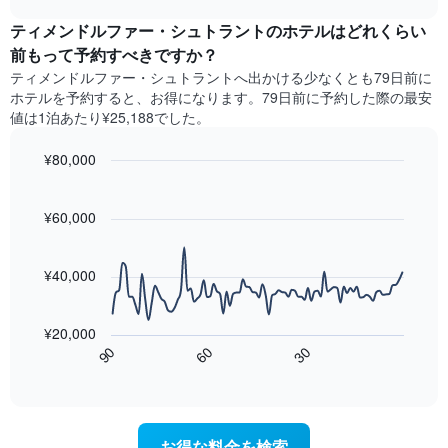
ラ
は、
3
chart
ン
客
ティメンドルファー・シュトラントのホテル​はどれくらい
日
ク
室
間
前もって予約すべきですか？
ご
の
に
と
ティメンドルファー・シュトラント​へ出かける少なくとも79日前に
平
見
に
ホテルを予約すると、お得になります。79日前に予約した際の最安
均
つ
集
値は1泊あたり¥25,188でした。
料
か
計
金
っ
し
¥80,000
を
た
て
表
今
Line
Chart
表
し
graphic.
chart
週
示
with
て
¥60,000
末
し
90
い
の
data
た
ま
客
points.
も
す
¥40,000
室
の
の
次
で
平
の
す
¥20,000
均
表
表
60
90
30
料
は、
End
の
金
of
宿
X
interactive
を
泊
軸
chart
ホ
日
1
テ
に
本
お得な料金を検索