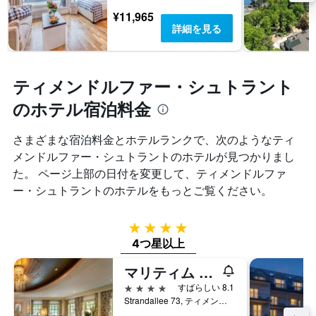
本
し
Y
¥11,965
は、
て
軸
詳細を見る
ホ
い
1
テ
ま
本
ル
す
は、
ラ
表
過
ティメンドルファー・シュトラント
ン
の
去
ク
X
のホテル宿泊料金
3
ご
軸
日
と
1
間
さまざまな宿泊料金とホテルランクで、次のようなティ
の
本
に
カ
メンドルファー・シュトラントのホテルが見つかりまし
は、
見
テ
宿
た。 ページ上部の日付を変更して、ティメンドルファ
つ
ゴ
泊
か
ー・シュトラント​のホテルをもっとご覧ください。
リ
ま
っ
ー
で
た
を
の
本
4つ星
表
日
日
4つ星以上
し
数
の
て
を
客
マリティム シーホテル ティメンドルファー シュトラント
い
表
室
4つ星
ま
すばらしい 8.1
し
の
す。
Strandallee 73, ティメンドルファー・シュトラント, シュレースヴィヒ＝ホルシュタイン, ドイツ
て
平
表