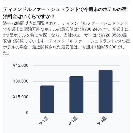
本
3
chart
す
は、
ティメンドルファー・シュトラント​で今週末のホテル​の宿
日
表
客
間
泊料金はいくらですか？
の
室
に
X
過去72時間以内に閲覧された、ティメンドルファー・シュトラント​
の
見
軸
で今週末に宿泊可能なホテル​の最安値は1泊¥30,248です。今週末に
平
つ
1​
3つ星ホテルを特にお探しなら、当社のユーザーは1泊¥26,358​の最
均
か
本
安値で閲覧しています。ティメンドルファー・シュトラントの4つ星
料
っ
は、
ホテルの場合、最近閲覧された最安値は、今週末1泊¥35,206でし
金
た
曜
た。
を
本
日
表
日
を
し
¥45,000
の
表
て
客
Bar
Chart
し
い
graphic.
室
chart
て
¥30,000
ま
with
の
い
3
す
平
ま
bars.
均
す。
¥15,000
料
表
次
金
の
の
を
0
Y
表
ホ
4​つ星​
3​つ星​
5​つ星​
軸
は、
テ
1​
End
過
ル
of
本
去
interactive