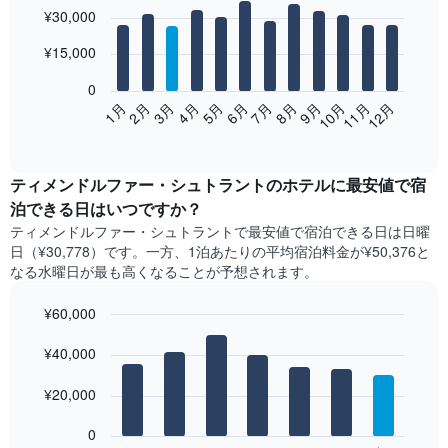
Bar
Chart
¥30,000
graphic.
chart
with
12
¥15,000
bars.
0
次
2月
5月
8月
11月
1月
4月
7月
10月
3月
6月
9月
12月
の
End
of
表
interactive
は、
chart
月
ティメンドルファー・シュトラント​の​ホテル​に最安値で宿
ご
泊できる日はいつですか？
と
ティメンドルファー・シュトラント​で最安値で宿泊できる日は日曜
の
日​（¥30,778）です。一方、1泊あたりの平均宿泊料金が¥50,376と
客
なる水曜日​が最も高くなることが予想されます。
室
の
¥60,000
平
均
Bar
Chart
graphic.
料
¥40,000
chart
with
金
7
を
¥20,000
bars.
表
し
0
次
て