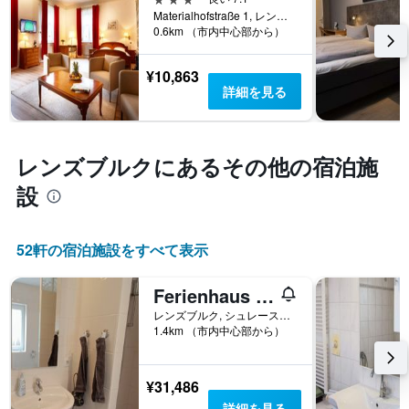
軸
か
Materialhofstraße 1, レンズブルク, シュレースヴィヒ＝ホルシュタイン, ドイツ
1
0.6km （市内中心部から）
を
本
表
は、
し
¥10,863
ホ
て
詳細を見る
テ
い
ル
ま
ラ
す
ン
表
レンズブルク​にあるその他の宿泊施
ク
の
ご
X
設
と
軸
の
1
カ
本
52​軒の宿泊施設をすべて表示
テ
は、
ゴ
宿
リ
Ferienhaus in der Schleife 1
泊
ー
ま
レンズブルク, シュレースヴィヒ＝ホルシュタイン, ドイツ
を
で
1.4km （市内中心部から）
表
の
し
日
て
数
¥31,486
い
を
詳細を見る