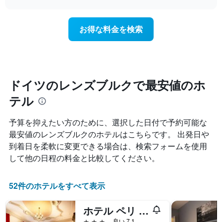
ホ
泊
軸
chart
テ
日
1​
ル
に
本
お得な料金を検索
ラ
近
は、
ン
づ
客
ク
く
室
ご
に
の
と
つ
平
に
れ
均
ドイツのレンズブルクで最安値のホ
集
て
料
計
テル
客
金
し
室
を
て
料
表
予算を抑えたい方のために、選択した日付で予約可能な
表
金
し
最安値のレンズブルクのホテルはこちらです。 出発日や
示
が
て
し
到着日を柔軟に変更できる場合は、検索フォームを使用
ど
い
た
の
ま
して他の日程の料金と比較してください。
も
よ
す
の
う
で
に
52件のホテルをすべて表示
す
変
表
化
ホテル ペリ ホフ レンズブルク バイ チューリップ イン
の
す
X
る
3つ星
良い 7.1