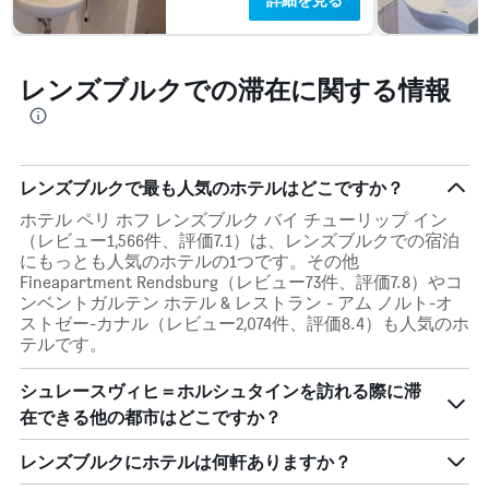
ま
表
す。
し
表
て
の
い
レンズブルクでの滞在に関する情報
Y
ま
軸
す
1
表
本
の
は、
Y
過
レンズブルクで最も人気のホテルはどこですか？
軸
去
1
ホテル ペリ ホフ レンズブルク バイ チューリップ イン
3
本
（レビュー1,566件、評価7.1）は、レンズブルクでの宿泊
日
は、
にもっとも人気のホテルの1つです。その他
間
客
Fineapartment Rendsburg（レビュー73件、評価7.8）やコ
に
室
ンベントガルテン ホテル & レストラン - アム ノルト-オ
見
の
ストゼー-カナル（レビュー2,074件、評価8.4）も人気のホ
つ
平
テルです。
か
均
っ
料
シュレースヴィヒ＝ホルシュタインを訪れる際に滞
た
金
本
在できる他の都市はどこですか？
を
日
表
の
レンズブルクにホテルは何軒ありますか？
し
客
て