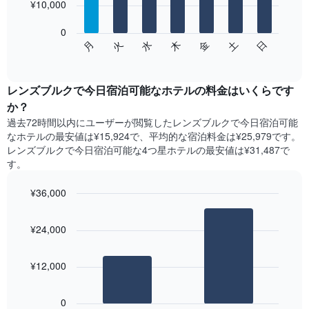
を
¥10,000
bars.
表
し
0
次
て
水
火
月
日
土
金
木
の
End
い
of
チ
ま
interactive
ャ
chart
す
ー
レンズブルクで今日宿泊可能なホテル​の料金はいくらです
表
ト
か？
の
は、
X
過去72時間以内にユーザーが閲覧したレンズブルクで今日宿泊可能
曜
軸
なホテル​の最安値は¥15,924で、平均的な宿泊料金は¥25,979です。
日
1​
レンズブルクで今日宿泊可能な4つ星ホテル​の最安値は¥31,487​で
ご
本
す。
と
は、
の
月
¥36,000
客
を
室
Bar
Chart
表
の
graphic.
chart
し
¥24,000
with
平
て
2
均
い
bars.
料
ま
¥12,000
金
す。
次
を
表
の
表
0
の
表