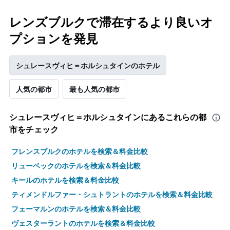
室
い
の
ま
レンズブルクで滞在するより良いオ
平
す
均
プションを発見
料
金
を
シュレースヴィヒ＝ホルシュタインのホテル
表
し
人気の都市
最も人気の都市
て
い
ま
シュレースヴィヒ＝ホルシュタイン​にあるこれらの都
す
市をチェック
フレンスブルクのホテルを検索＆料金比較
リューベックのホテルを検索＆料金比較
キールのホテルを検索＆料金比較
ティメンドルファー・シュトラントのホテルを検索＆料金比較
フェーマルンのホテルを検索＆料金比較
ヴェスターラントのホテルを検索＆料金比較