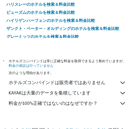
ハリスレーのホテルを検索＆料金比較
ビューズムのホテルを検索＆料金比較
ハイリゲンハーフェンのホテルを検索＆料金比較
ザンクト・ペーター・オルディングのホテルを検索＆料金比較
グレーミッツのホテルを検索＆料金比較
フースムのホテルを検索＆料金比較
イツェホーのホテルを検索＆料金比較
ノルダーシュテットのホテルを検索＆料金比較
*
ホテルズコンバインドは常に正確な料金を取得できるよう努めていますが、
料金の保証は行っていません
グリュックスブルクのホテルを検索＆料金比較
次のような理由があります。
リストのホテルを検索＆料金比較
ホテルズコンバインドは販売者ではありません
プレーンのホテルを検索＆料金比較
ヘルゴラントのホテルを検索＆料金比較
KAYAKは大量のデータを集積しています
シャルボイツのホテルを検索＆料金比較
料金が100%正確ではないのはなぜですか？
マレンテのホテルを検索＆料金比較
ノイミュンスターのホテルを検索＆料金比較
ヴィック アウフ フェールのホテルを検索＆料金比較