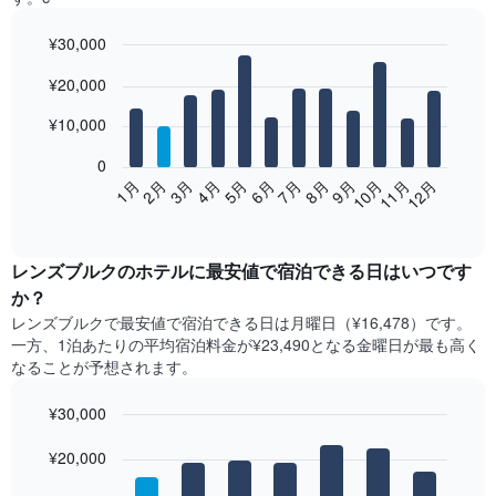
¥30,000
Bar
Chart
¥20,000
graphic.
chart
with
12
¥10,000
bars.
0
次
2月
5月
8月
11月
1月
4月
7月
10月
3月
6月
9月
12月
の
End
of
表
interactive
は、
chart
月
レンズブルク​の​ホテル​に最安値で宿泊できる日はいつです
ご
か？
と
レンズブルク​で最安値で宿泊できる日は月曜日​（¥16,478）です。
の
一方、1泊あたりの平均宿泊料金が¥23,490となる金曜日​が最も高く
客
なることが予想されます。
室
の
¥30,000
平
均
Bar
Chart
graphic.
料
¥20,000
chart
with
金
7