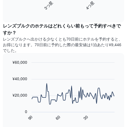
し
3​つ星​
4​つ星​
Y
は、
て
軸
End
過
い
of
1​
去
interactive
ま
本
3
chart
す
は、
レンズブルクのホテル​はどれくらい前もって予約すべきで
日
表
客
間
すか？
の
室
に
X
レンズブルク​へ出かける少なくとも70日前にホテルを予約すると、
の
見
軸
お得になります。70日前に予約した際の最安値は1泊あたり¥9,446
平
つ
1​
でした。
均
か
本
料
っ
は、
¥60,000
金
た
曜
を
本
Line
Chart
日
表
graphic.
chart
日
を
with
し
¥40,000
の
表
90
て
客
し
data
い
室
points.
て
ま
¥20,000
の
い
す
平
次
ま
均
の
す。
0
料
表
表
60
90
30
金
は、
の
End
を
of
宿
Y
interactive