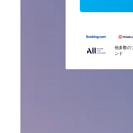
他多数の
ンド