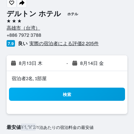
デルトン ホテル
ホテル
3つ星
高雄市​（台湾​）​
+886 7972 3788
良い
実際の宿泊者による評価2,205​件
7.9
8月13日 木
-
8月14日 金
宿泊者2名, 1​部屋
検索
最安値
¥4,862
/
1泊あたりの宿泊料金の最安値