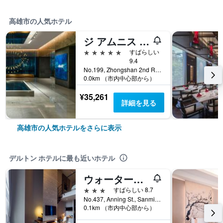
高雄市の人気ホテル
ジ アムニス ラグジュアリー コレクション ホテル カオシュン
5つ星
すばらしい
9.4
No.199, Zhongshan 2nd Rd, Qianzhen Dist., 高雄市, 台湾
0.0km （市内中心部から）
¥35,261
詳細を見る
高雄市の人気ホテルをさらに表示
デルトン ホテルに最も近いホテル
ウォーターマーク ホテル カオシュン メイン ステーション
3つ星
すばらしい 8.7
No.437, Anning St., Sanmin District, 高雄市, 台湾
0.1km （市内中心部から）