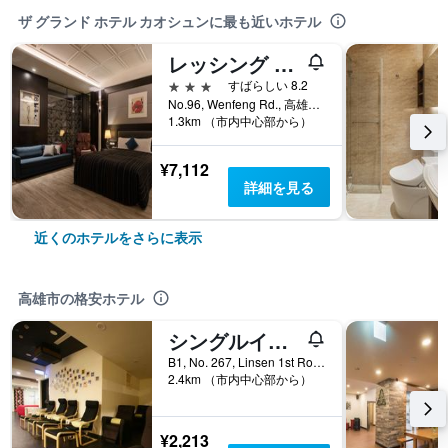
ザ グランド ホテル カオシュンに最も近いホテル
レッシング モーテル
3つ星
すばらしい 8.2
No.96, Wenfeng Rd., 高雄市, 台湾
1.3km （市内中心部から）
¥7,112
詳細を見る
近くのホテルをさらに表示
高雄市の格安ホテル
シングルイン 高雄林森
B1, No. 267, Linsen 1st Road, 高雄市, 台湾
2.4km （市内中心部から）
¥2,213