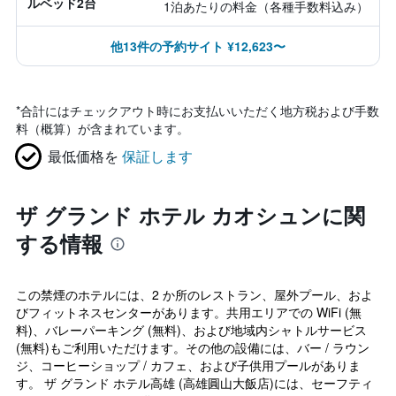
ルベッド2台
1泊あたりの料金（各種手数料込み）
他13件の予約サイト ¥12,623〜
*
合計にはチェックアウト時にお支払いいただく地方税および手数
料（概算）が含まれています。
最低価格を
保証します
ザ グランド ホテル カオシュンに関
する情報
この禁煙のホテルには、2 か所のレストラン、屋外プール、およ
びフィットネスセンターがあります。共用エリアでの WiFi (無
料)、バレーパーキング (無料)、および地域内シャトルサービス
(無料)もご利用いただけます。その他の設備には、バー / ラウン
ジ、コーヒーショップ / カフェ、および子供用プールがありま
す。 ザ グランド ホテル高雄 (高雄圓山大飯店)には、セーフティ