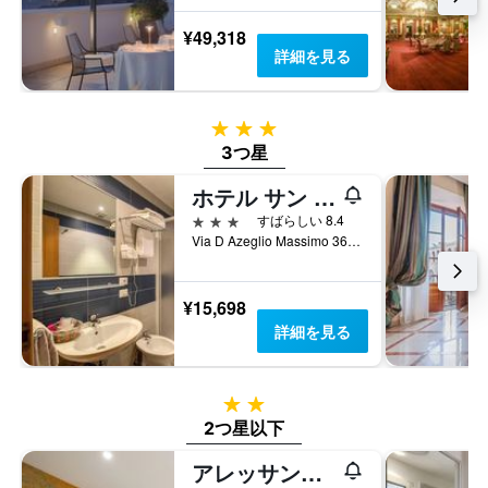
¥49,318
詳細を見る
3つ星
3つ星
ホテル サン レモ
3つ星
すばらしい 8.4
Via D Azeglio Massimo 36, ローマ, イタリア
¥15,698
詳細を見る
2つ星
2つ星以下
アレッサンドロパレス & バー - ホステル