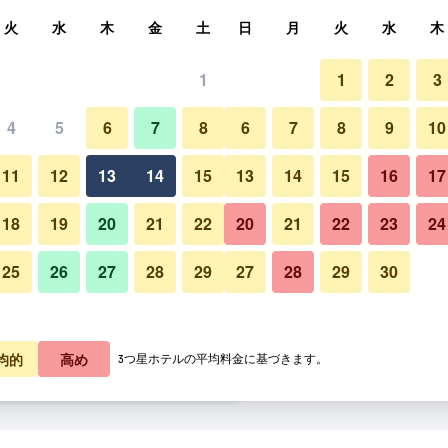
索
火
水
木
金
土
日
月
火
水
木
1
1
2
3
泊料金の最安値
4
5
6
7
8
6
7
8
9
10
ロビー
あたり合計
11
12
13
14
15
13
14
15
16
17
9,455
プランを見る
18
19
20
21
22
20
21
22
23
24
25
26
27
28
29
27
28
29
30
0,883
プランを見る
1,494
プランを見る
ジョベルティ アート ホテルの
均的
高め
3つ星ホテルの平均料金に基づきます。
ホテルのオファー