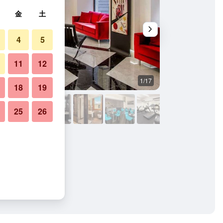
金
土
4
5
11
12
1/17
バスルーム
18
19
25
26
写真