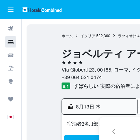
航空券
ホーム
イタリア
522,360
ラツィオ州
4
ホテル
ジョベルティ ア
レンタカー
4つ星
航空券+ホテル
Via Gioberti 23, 00185, ローマ,
+39 064 521 0474
Explore
すばらしい
実際の宿泊者による
8.1
Trips
8月13日 木
-
日本語
宿泊者2名, 1​部屋