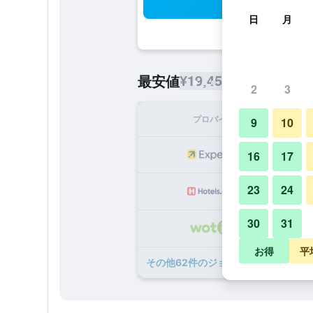
検
日
月
¥19,455
最安値
/
1泊あたりの宿
2
3
プロバイダ
1泊
9
10
¥1
16
17
23
24
¥2
30
31
¥2
お得
平
​その他62​件のジョベルティ アート 