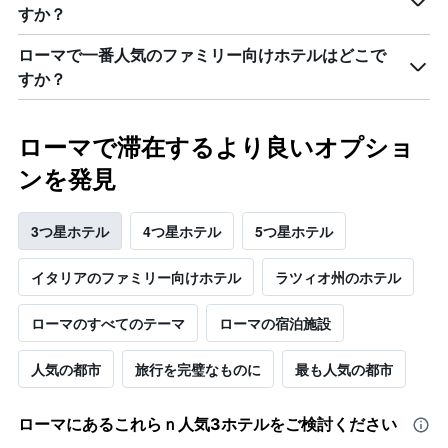
ま
客
すか？
す
室
の
ローマで一番人気のファミリー向けホテルはどこで
平
すか？
均
料
金
を
ローマで滞在するより良いオプショ
表
ンを発見
し
て
い
3つ星ホテル
4つ星ホテル
5つ星ホテル
ま
す
イタリア​のファミリー向けホテル
ラツィオ州のホテル
ローマのすべてのテーマ
ローマの宿泊施設
人気の都市
旅行を完璧なものに
最も人気の都市
ローマ​にあるこれらｎ人気3ホテルをご検討ください