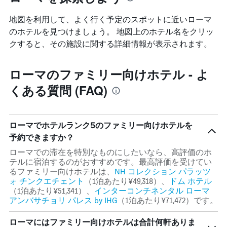
ま
室
て
す。
の
い
地図を利用して、よく行く予定のスポットに近いローマ
表
平
ま
の
のホテルを見つけましょう。 地図上のホテル名をクリッ
均
す
Y
クすると、その施設に関する詳細情報が表示されます。
料
表
軸
金
の
1
を
Y
本
ローマ​のファミリー向けホテル - よ
表
軸
は、
し
1
くある質問 (FAQ)
過
て
本
去
い
は、
3
ま
客
日
す
室
ローマ​でホテルランク5のファミリー向けホテルを
間
の
に
予約できますか？
平
見
均
ローマでの滞在を特別なものにしたいなら、高評価のホ
つ
料
テルに宿泊するのがおすすめです。最高評価を受けてい
か
金
るファミリー向けホテルは、​
NH コレクション パラッツ
っ
を
ォ チンクエチェント
（1泊あたり¥49,318​）、
ドム ホテル
た
表
（1泊あたり¥51,341​）、
インターコンチネンタル ローマ
今
し
アンバサチョリ パレス by IHG
（1泊あたり¥71,472​）です​。
週
て
末
い
の
ローマ​にはファミリー向けホテルは合計何軒ありま