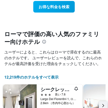
ホ
軸
に
テ
お得な料金を検索
1
近
ル
本
づ
ラ
は、
く
ン
ホ
に
ク
テ
つ
ご
ル
れ
ローマで評価の高い人気のファミリ
と
ラ
て
に
ン
ー向けホテル
客
集
ク
室
計
ご
料
し
ユーザーによると、これらはローマ​で滞在するのに最高
と
金
て
のホテルです。 ユーザーレビューを読んで、これらのホ
の
が
表
カ
テルが最高評価を受けた理由をチェックしてください。
ど
示
テ
の
し
ゴ
よ
た
リ
12,219件のホテルをすべて表示
う
も
ー
に
の
を
変
で
シークレット ローム
表
化
す
3つ星
良い 7.6
し
す
表
Largo Dei Fiorentini 1, ローマ, イタリア
て
る
の
2.6km （市内中心部から）
い
か
X