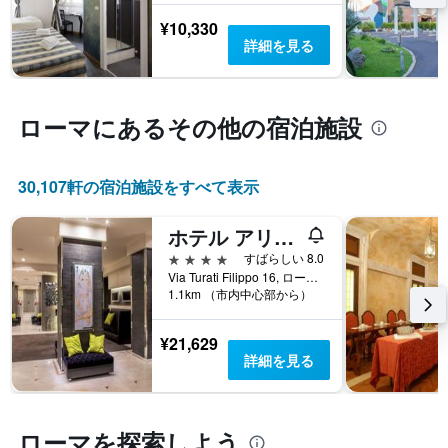
ま
を
軸
す。
表
¥10,330
1
表
し
詳細を見る
本
の
て
は、
Y
い
ホ
軸
ま
テ
1
す
ローマ​にあるその他の宿泊施設
ル
本
表
ラ
は、
の
ン
過
X
ク
30,107​軒の宿泊施設をすべて表示
去
軸
ご
3
1
と
日
ホテル アリストン
本
の
間
は、
4つ星
カ
すばらしい 8.0
に
宿
テ
Via Turati Filippo 16, ローマ, イタリア
見
泊
1.1km （市内中心部から）
ゴ
つ
ま
リ
か
で
ー
¥21,629
っ
の
を
詳細を見る
た
日
表
本
数
し
日
を
て
の
表
い
ローマ​を探索しよう
客
し