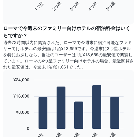
し
3​つ星​
1​つ星​
4​つ星​
2​つ星​
5​つ星​
Y
は、
て
軸
End
過
い
of
1​
去
interactive
ま
本
3
chart
す
は、
ローマ​で今週末のファミリー向けホテル​の宿泊料金はいく
日
表
客
間
らですか？
の
室
に
X
過去72時間以内に閲覧された、ローマ​で今週末に宿泊可能なファミ
の
見
軸
リー向けホテル​の最安値は1泊¥13,659です。今週末に3つ星ホテル
平
つ
1​
を特にお探しなら、当社のユーザーは1泊¥13,659​の最安値で閲覧し
均
か
本
ています。ローマの4つ星ファミリー向けホテルの場合、最近閲覧さ
料
っ
は、
れた最安値は、今週末1泊¥21,661でした。
金
た
曜
を
本
日
表
¥24,000
日
を
し
の
Bar
Chart
表
て
graphic.
chart
客
し
¥16,000
い
with
室
て
5
ま
の
い
bars.
す
平
ま
¥8,000
均
す。
次
料
表
の
金
0
の
表
を
3​つ星​
1​つ星​
4​つ星​
2​つ星​
5​つ星​
Y
は、