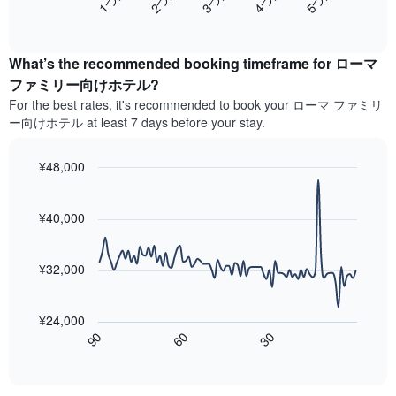
ホ
軸
End
過
テ
of
1​
去
interactive
ル
本
3
chart
ラ
は、
What’s the recommended booking timeframe for ローマ
日
ン
客
間
ファミリー向けホテル?
ク
室
に
For the best rates, it's recommended to book your ローマ ファミリ
ご
の
見
と
ー向けホテル at least 7 days before your stay.
平
つ
に
均
か
集
料
っ
¥48,000
計
金
た
Line
し
Chart
を
今
graphic.
chart
て
表
週
with
¥40,000
表
し
90
末
示
data
て
の
し
points.
い
客
¥32,000
た
ま
室
も
次
す
の
の
の
平
¥24,000
で
表
均
60
90
30
す
は、
End
料
of
表
宿
金
interactive
の
泊
chart
を
X
日