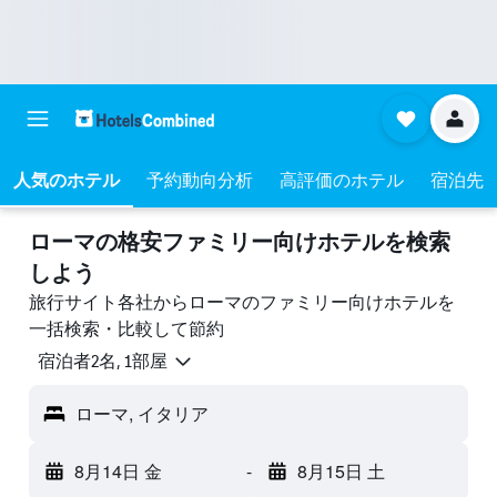
人気のホテル
予約動向分析
高評価のホテル
宿泊先
ローマの格安ファミリー向けホテル​を検索
しよう
旅行サイト各社からローマ​のファミリー向けホテルを
一括検索・比較して節約
宿泊者2名, 1​部屋
ローマ, イタリア
8月14日 金
-
8月15日 土