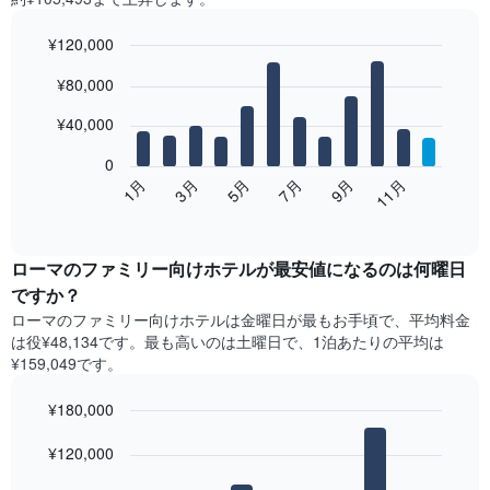
¥120,000
Bar
Chart
¥80,000
graphic.
chart
with
12
¥40,000
bars.
0
次
1月
3月
5月
7月
9月
11月
の
End
of
表
interactive
は、
chart
月
ローマ​のファミリー向けホテルが最安値になるのは何曜日
ご
ですか？
と
ローマのファミリー向けホテルは金曜日が最もお手頃で、平均料金
の
は役¥48,134です。最も高いのは土曜日​で、1泊あたりの平均は
客
¥159,049​です。
室
の
¥180,000
平
均
Bar
Chart
graphic.
料
¥120,000
chart
with
金
7