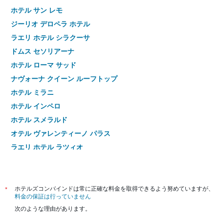
ホテル サン レモ
ジーリオ デロペラ ホテル
ラエリ ホテル シラクーサ
ドムス セソリアーナ
ホテル ローマ サッド
ナヴォーナ クイーン ルーフトップ
ホテル ミラニ
ホテル インペロ
ホテル スメラルド
オテル ヴァレンティーノ パラス
ラエリ ホテル ラツィオ
ホテル アンティーコ アクエドット
ジュネーヴ パレス ホテル
スターホーム パンテオン
*
ホテルズコンバインドは常に正確な料金を取得できるよう努めていますが、
料金の保証は行っていません
ホテル カナダ BW プレミア コレクション
次のような理由があります。
アルベルゴ アブルッツィ