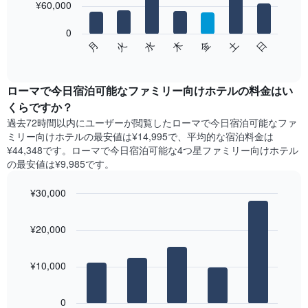
を
¥60,000
bars.
表
し
0
次
て
日
水
土
火
金
月
木
の
End
い
of
チ
ま
interactive
ャ
chart
す
ー
ローマで今日宿泊可能なファミリー向けホテル​の料金はい
表
ト
くらですか？
の
は、
X
過去72時間以内にユーザーが閲覧したローマで今日宿泊可能なファ
曜
軸
ミリー向けホテル​の最安値は¥14,995で、平均的な宿泊料金は
日
1​
¥44,348です。ローマで今日宿泊可能な4つ星ファミリー向けホテル​
ご
本
の最安値は¥9,985​です。
と
は、
の
月
¥30,000
客
を
室
Bar
Chart
表
の
graphic.
chart
し
¥20,000
with
平
て
5
均
い
bars.
料
ま
¥10,000
金
す。
次
を
表
の
表
0
の
表