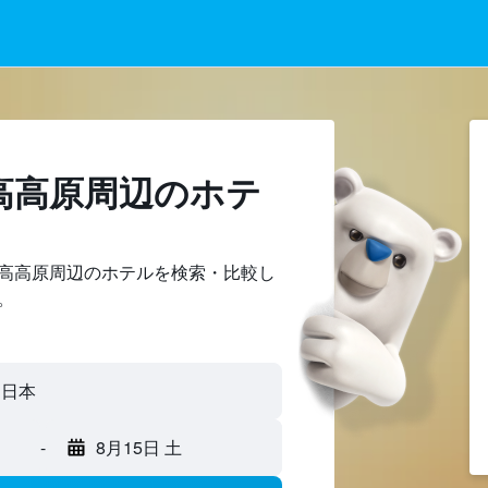
妙高高原周辺のホテ
高高原周辺のホテルを検索・比較し
。
-
8月15日 土