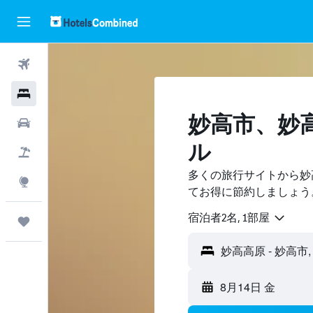
航空券
ホテル
妙高市​、
レンタカー
ル
航空券+ホテル
多くの旅行サイトから妙
Explore
てお得に節約しましょう
宿泊者2名, 1​部屋
Trips
8月14日 金