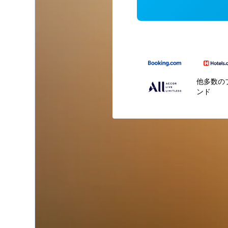
他多数の
ンド