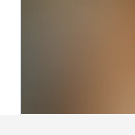
ホーム
日本
95,490
新潟県
1,390