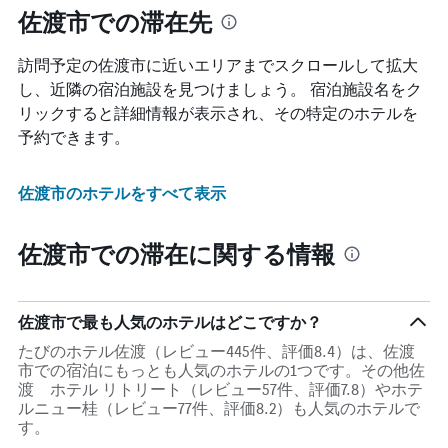
表
佐渡市での滞在先
し
て
訪問予定の佐渡市に近いエリアまでスクロールして拡大
い
ま
し、近隣の宿泊施設を見つけましょう。 宿泊施設名をク
す
リックすると詳細情報が表示され、その特定のホテルを
表
予約できます。
の
Y
軸
佐渡市のホテルをすべて表示
1
本
は、
佐渡市での滞在に関する情報
客
室
の
平
佐渡市で最も人気のホテルはどこですか？
均
料
たびのホテル佐渡（レビュー445件、評価8.4）は、佐渡
金
市での宿泊にもっとも人気のホテルの1つです。その他佐
を
渡 ホテル リトリート（レビュー57件、評価7.8）やホテ
表
ルニュー桂（レビュー77件、評価8.2）も人気のホテルで
し
す。
て