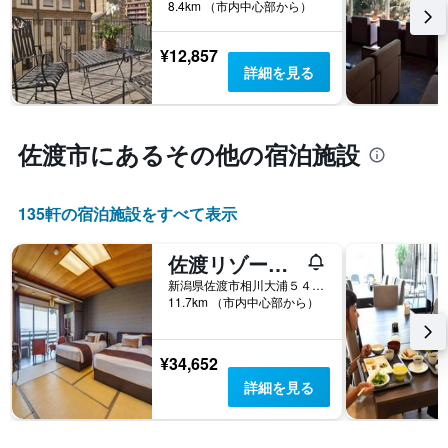
る
8.4km （市内中心部から）
本
か
は、
を
客
¥12,857
表
室
詳細を見る
し
の
て
平
い
均
ま
料
佐渡市​にあるその他の宿泊施設
す
金
表
を
の
表
X
135​軒の宿泊施設をすべて表示
し
軸
て
1
佐渡リゾート ホテル吾妻
い
本
ま
新潟県佐渡市相川大浦５４８−１
は、
す
11.7km （市内中心部から）
宿
泊
ま
¥34,652
で
の
詳細を見る
日
数
を