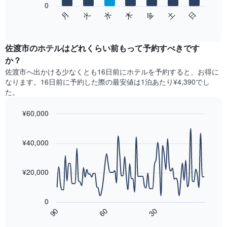
表
0
次
水
火
月
日
土
金
木
し
の
End
て
of
チ
interactive
い
ャ
chart
ま
ー
佐渡市のホテル​はどれくらい前もって予約すべきです
す
ト
か？
表
は、
佐渡市​へ出かける少なくとも16日前にホテルを予約すると、お得に
の
曜
なります。16日前に予約した際の最安値は1泊あたり¥4,390でし
X
日
軸
た。
ご
1​
と
本
¥60,000
の
は、
客
Line
Chart
月
graphic.
室
chart
を
with
¥40,000
の
表
90
平
data
し
均
points.
て
料
¥20,000
い
金
次
ま
を
の
す。
表
0
表
表
し
60
90
30
は、
End
の
て
of
宿
Y