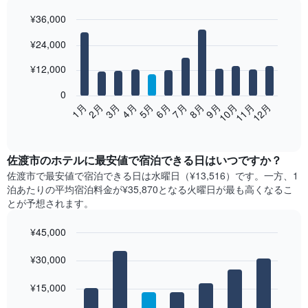
¥36,000
Bar
Chart
¥24,000
graphic.
chart
with
12
¥12,000
bars.
0
次
2月
5月
8月
11月
1月
4月
7月
10月
3月
6月
9月
12月
の
End
of
表
interactive
は、
chart
月
佐渡市​の​ホテル​に最安値で宿泊できる日はいつですか？
ご
佐渡市​で最安値で宿泊できる日は水曜日​（¥13,516）です。一方、1
と
泊あたりの平均宿泊料金が¥35,870となる火曜日​が最も高くなるこ
の
とが予想されます。
客
室
¥45,000
の
Bar
平
Chart
graphic.
¥30,000
chart
均
with
料
7
¥15,000
金
bars.
を