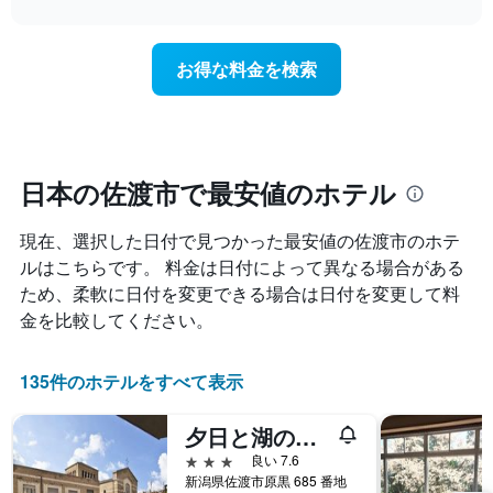
interactive
い
泊
chart
軸
ま
日
1​
す
に
本
お得な料金を検索
表
近
は、
の
づ
客
X
く
室
軸
に
の
1​
つ
平
本
れ
日本の佐渡市で最安値のホテル
均
は、
て
料
曜
客
金
日
現在、選択した日付で見つかった最安値の佐渡市のホテ
室
を
を
料
ルはこちらです。 料金は日付によって異なる場合がある
表
表
金
し
ため、柔軟に日付を変更できる場合は日付を変更して料
し
が
て
金を比較してください。
て
ど
い
い
の
ま
ま
よ
す
135件のホテルをすべて表示
す。
う
表
に
の
夕日と湖の宿 あおきや
変
Y
化
3つ星
良い 7.6
軸
す
新潟県佐渡市原黒 685 番地
1​