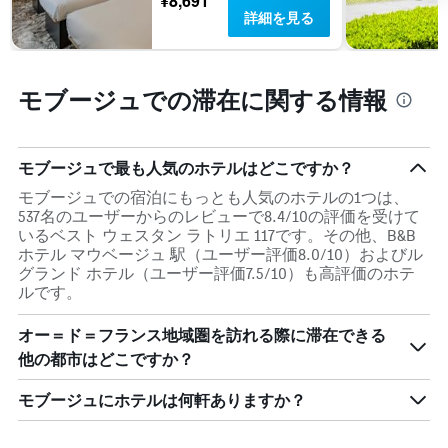
¥8,691
を
詳細を見る
表
し
て
い
モブージュでの滞在に関する情報
ま
す
表
の
モブージュで最も人気のホテルはどこですか？
Y
モブージュでの宿泊にもっとも人気のホテルの1つは、
軸
537名のユーザーからのレビューで8.4/10の評価を受けて
1
いるベスト ウェスタン ラトリエ 117です。その他、B&B
本
ホテル マウベージュ 駅（ユーザー評価8.0/10）およびル
は、
グランド ホテル（ユーザー評価7.5/10）も高評価のホテ
客
ルです。
室
の
オー＝ド＝フランス地域圏を訪れる際に滞在できる
平
均
他の都市はどこですか？
料
金
モブージュにホテルは何軒ありますか？
を
表