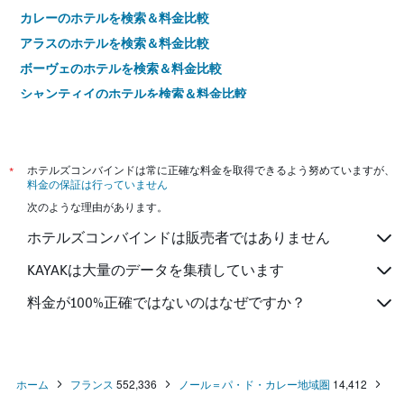
カレーのホテルを検索＆料金比較
アラスのホテルを検索＆料金比較
ボーヴェのホテルを検索＆料金比較
シャンティイのホテルを検索＆料金比較
ランのホテルを検索＆料金比較
ソアソンのホテルを検索＆料金比較
ヴィルヌーヴ・ダスクのホテルを検索＆料金比較
*
ホテルズコンバインドは常に正確な料金を取得できるよう努めていますが、
料金の保証は行っていません
ロムのホテルを検索＆料金比較
次のような理由があります。
ルーベのホテルを検索＆料金比較
ホテルズコンバインドは販売者ではありません
コンピエーニュのホテルを検索＆料金比較
Loon Plageのホテルを検索＆料金比較
KAYAKは大量のデータを集積しています
トゥールコワンのホテルを検索＆料金比較
料金が100%正確ではないのはなぜですか？
ベテューヌのホテルを検索＆料金比較
コケルのホテルを検索＆料金比較
クレイユのホテルを検索＆料金比較
ホーム
フランス
552,336
ノール＝パ・ド・カレー地域圏
14,412
サンリスのホテルを検索＆料金比較