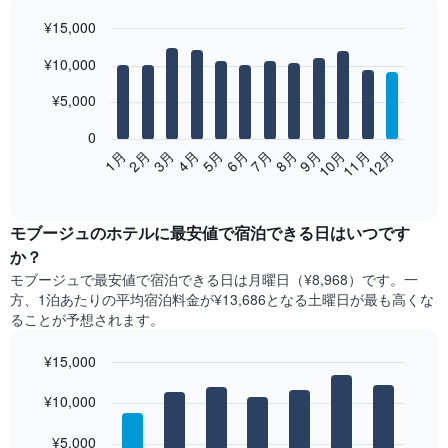
¥15,000
Bar
Chart
¥10,000
graphic.
chart
with
12
¥5,000
bars.
0
次
2月
5月
8月
11月
1月
4月
7月
10月
3月
6月
9月
12月
の
End
of
表
interactive
は、
chart
月
モブージュ​の​ホテル​に最安値で宿泊できる日はいつです
ご
か？
と
モブージュ​で最安値で宿泊できる日は月曜日​（¥8,968）です。一
の
方、1泊あたりの平均宿泊料金が¥13,686となる土曜日​が最も高くな
客
ることが予想されます。
室
の
¥15,000
平
均
Bar
Chart
graphic.
料
¥10,000
chart
with
金
7
を
¥5,000
bars.