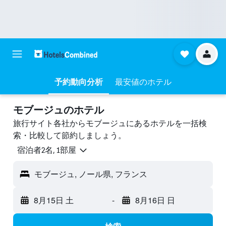
予約動向分析
最安値のホテル
モブージュのホテル
旅行サイト各社からモブージュにあるホテルを一括検
索・比較して節約しましょう。
宿泊者2名, 1​部屋
モブージュ, ノール県, フランス
8月15日 土
-
8月16日 日