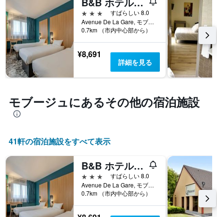
B&B ホテル マウベージュ 駅
す
1​
る
3つ星
すばらしい 8.0
本
か
Avenue De La Gare, モブージュ, ノール県, フランス
は、
0.7km （市内中心部から）
を
客
表
室
し
¥8,691
の
て
詳細を見る
平
い
均
ま
料
す
金
表
モブージュ​にあるその他の宿泊施設
を
の
表
X
し
軸
て
1
い
41​軒の宿泊施設をすべて表示
本
ま
は、
す
宿
B&B ホテル マウベージュ 駅
泊
3つ星
すばらしい 8.0
ま
Avenue De La Gare, モブージュ, ノール県, フランス
で
0.7km （市内中心部から）
の
日
数