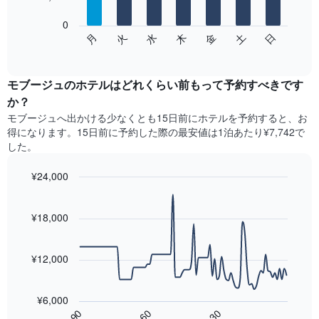
表
し
0
次
て
水
火
月
日
土
金
木
の
End
い
of
チ
ま
interactive
ャ
chart
す
ー
モブージュのホテル​はどれくらい前もって予約すべきです
表
ト
か？
の
は、
X
モブージュ​へ出かける少なくとも15日前にホテルを予約すると、お
曜
軸
得になります。15日前に予約した際の最安値は1泊あたり¥7,742で
日
1​
した。
ご
本
と
は、
¥24,000
の
月
客
Line
Chart
を
graphic.
室
chart
表
with
¥18,000
の
し
90
平
て
data
均
points.
い
料
¥12,000
ま
金
す。
次
を
表
の
表
¥6,000
の
表
し
60
90
30
Y
は、
End