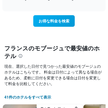
て
of
軸
宿
interactive
い
1​
泊
chart
ま
本
日
す
は、
に
お得な料金を検索
表
客
近
の
室
づ
X
の
く
軸
平
に
1​
均
つ
本
料
れ
フランスのモブージュで最安値のホ
は、
金
て
曜
テル
を
客
日
表
室
を
し
料
現在、選択した日付で見つかった最安値のモブージュの
表
て
金
し
ホテルはこちらです。 料金は日付によって異なる場合が
い
が
て
あるため、柔軟に日付を変更できる場合は日付を変更し
ま
ど
い
す
の
て料金を比較してください。
ま
よ
す。
う
表
に
41件のホテルをすべて表示
の
変
Y
化
軸