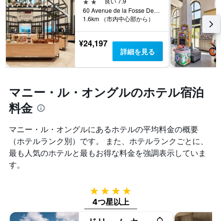
る
2つ星
良い 7.9
い
X
か
60 Avenue de la Fosse Des Pressoirs, マニー・ル・オングル, セーヌ＝エ＝マルヌ県, フランス
ま
軸
1.6km （市内中心部から）
を
す。
1
表
表
本
し
の
¥24,197
は、
て
Y
詳細を見る
ホ
い
軸
テ
ま
1
ル
す
本
ラ
表
は、
マニー・ル・オングルのホテル宿泊
ン
の
過
ク
X
料金
去
ご
軸
3
と
1
日
マニー・ル・オングル​にあるホテルの平均料金の概要
の
本
間
カ
（ホテルランク別）です。 また、ホテルランクごとに、
は、
に
テ
宿
最も人気のホテルと最もお得な料金を強調表示していま
見
ゴ
泊
つ
す。
リ
ま
か
ー
で
っ
を
の
た
4つ星
表
日
本
4つ星以上
し
数
日
て
を
の