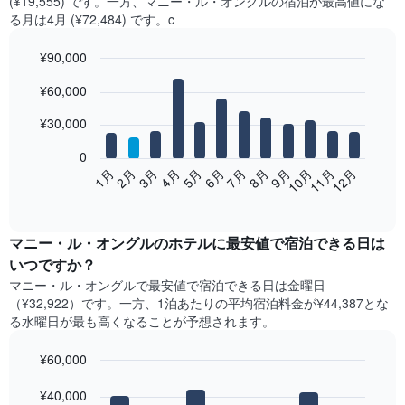
(¥19,555) です。一方、マニー・ル・オングル​の​宿泊が最高値にな
る月は4月​ (¥72,484) です。c
¥90,000
Bar
Chart
¥60,000
graphic.
chart
with
12
¥30,000
bars.
0
次
2月
5月
8月
11月
1月
4月
7月
10月
3月
6月
9月
12月
の
End
of
表
interactive
は、
chart
月
マニー・ル・オングル​の​ホテル​に最安値で宿泊できる日は
ご
いつですか？
と
マニー・ル・オングル​で最安値で宿泊できる日は金曜日​
の
（¥32,922）です。一方、1泊あたりの平均宿泊料金が¥44,387とな
客
る水曜日​が最も高くなることが予想されます。
室
の
¥60,000
平
均
Bar
Chart
graphic.
料
¥40,000
chart