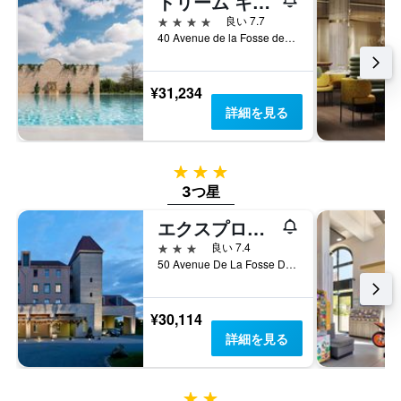
ドリーム キャッスル ホテル
い
表
客
4つ星
ま
良い 7.7
し
室
す。
40 Avenue de la Fosse des Pressoirs, マニー・ル・オングル, セーヌ＝エ＝マルヌ県, フランス
て
の
表
い
平
の
ま
均
Y
¥31,234
す
料
軸
表
詳細を見る
金
1
の
を
本
Y
表
は、
軸
し
3つ星
過
1
て
去
3つ星
本
い
3
は、
ま
エクスプロアーズ ホテル アット ディズニーランド パリ
日
客
す
間
室
3つ星
良い 7.4
に
の
50 Avenue De La Fosse Des Pressoirs, マニー・ル・オングル, セーヌ＝エ＝マルヌ県, フランス
見
平
つ
均
か
料
¥30,114
っ
金
詳細を見る
た
を
今
表
週
し
末
2つ星
て