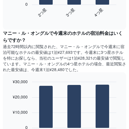
の
表
0
の
表
し
3​つ星​
2​つ星​
4​つ星​
Y
は、
て
軸
End
過
い
of
1​
去
interactive
ま
本
3
chart
す
は、
マニー・ル・オングル​で今週末のホテル​の宿泊料金はいく
日
表
客
間
らですか？
の
室
に
X
過去72時間以内に閲覧された、マニー・ル・オングル​で今週末に宿
の
見
軸
泊可能なホテル​の最安値は1泊¥27,693です。今週末に3つ星ホテル
平
つ
1​
を特にお探しなら、当社のユーザーは1泊¥28,321​の最安値で閲覧し
均
か
本
ています。マニー・ル・オングルの4つ星ホテルの場合、最近閲覧さ
料
っ
は、
れた最安値は、今週末1泊¥28,480でした。
金
た
曜
を
本
日
表
¥30,000
日
を
し
の
Bar
Chart
表
て
graphic.
chart
客
し
¥20,000
い
with
室
て
3
ま
の
い
bars.
す
平
ま
¥10,000
均
す。
次
料
表
の
金
0
の
表