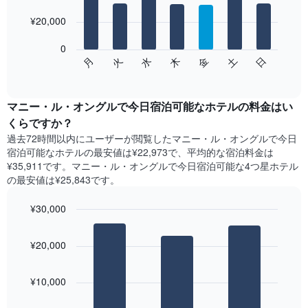
with
金
7
を
¥20,000
bars.
表
し
0
次
て
水
火
月
日
土
金
木
の
End
い
of
チ
ま
interactive
ャ
chart
す
ー
マニー・ル・オングルで今日宿泊可能なホテル​の料金はい
表
ト
くらですか？
の
は、
X
過去72時間以内にユーザーが閲覧したマニー・ル・オングルで今日
曜
軸
宿泊可能なホテル​の最安値は¥22,973で、平均的な宿泊料金は
日
1​
¥35,911です。マニー・ル・オングルで今日宿泊可能な4つ星ホテル​
ご
本
の最安値は¥25,843​です。
と
は、
の
月
¥30,000
客
を
室
Bar
Chart
表
の
graphic.
chart
し
¥20,000
with
平
て
3
均
い
bars.
料
ま
¥10,000
金
す。
次
を
表