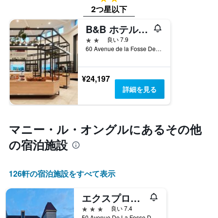
の
い
2つ星以下
客
ま
室
B&B ホテル プレ ディズニーランド パリ
す
の
2つ星
良い 7.9
平
60 Avenue de la Fosse Des Pressoirs, マニー・ル・オングル, セーヌ＝エ＝マルヌ県, フランス
均
料
金
¥24,197
を
詳細を見る
表
し
て
い
マニー・ル・オングル​にあるその他
ま
す
の宿泊施設
126​軒の宿泊施設をすべて表示
エクスプロアーズ ホテル アット ディズニーランド パリ
3つ星
良い 7.4
50 Avenue De La Fosse Des Pressoirs, マニー・ル・オングル, セーヌ＝エ＝マルヌ県, フランス