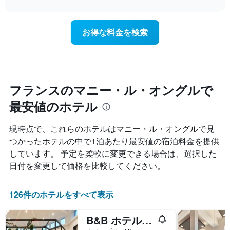
interactive
を
泊
chart
X
ホ
日
軸
テ
に
1
お得な料金を検索
ル
近
本
ラ
づ
は、
ン
く
ホ
ク
に
テ
ご
つ
ル
と
れ
フランスのマニー・ル・オングルで
ラ
に
て
ン
集
最安値のホテル
客
ク
計
室
ご
し
料
と
現時点で、これらのホテルはマニー・ル・オングル​で見
て
金
の
つかったホテルの中で1泊あたり最安値の宿泊料金を提供
表
が
カ
示
しています。 予定を柔軟に変更できる場合は、選択した
ど
テ
し
の
ゴ
日付を変更して価格を比較してください。
た
よ
リ
も
う
ー
の
に
126件のホテルをすべて表示
を
で
変
表
す
化
し
B&B ホテル プレ ディズニーランド パリ
表
す
て
の