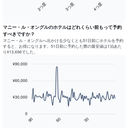
を
3​つ星​
2​つ星​
4​つ星​
Y
は、
ホ
軸
End
過
テ
of
1​
去
interactive
ル
本
3
chart
ラ
は、
マニー・ル・オングルのホテル​はどれくらい前もって予約
日
ン
客
間
すべきですか？
ク
室
に
マニー・ル・オングル​へ出かける少なくとも51日前にホテルを予約
ご
の
見
と
すると、お得になります。51日前に予約した際の最安値は1泊あた
平
つ
に
り¥13,696でした。
均
か
集
料
っ
計
¥90,000
金
た
し
を
今
Line
Chart
て
graphic.
表
chart
週
表
with
¥60,000
し
末
示
90
て
の
data
し
い
客
points.
た
ま
¥30,000
室
も
す
の
次
の
平
の
で
0
均
表
す
60
90
30
料
は、
End
表
金
of
宿
の