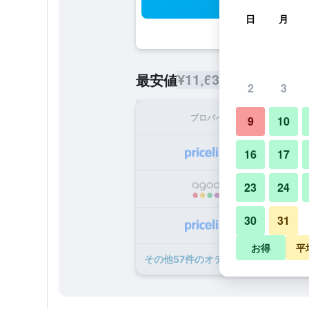
検
日
月
¥11,636
最安値
/
1泊あたりの宿
2
3
プロバイダ
1泊
9
10
¥1
16
17
23
24
¥1
30
31
¥1
お得
平
​その他57​件のオテル アット ガール