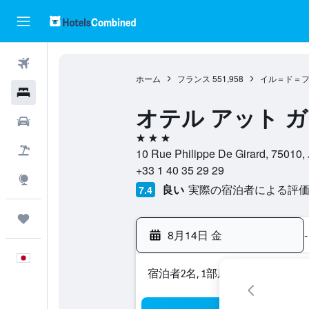
航空券
ホーム
フランス
551,958
イル＝ド＝
ホテル
オテル アット ガ
レンタカー
3つ星
航空券+ホテル
10 Rue Philippe De Girard, 75
+33 1 40 35 29 29
Explore
良い
実際の宿泊者による評価4,
7.4
Trips
8月14日 金
-
日本語
宿泊者2名, 1​部屋