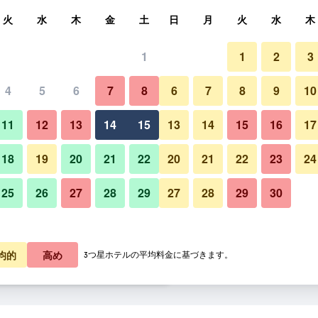
索
火
水
木
金
土
日
月
火
水
木
1
1
2
3
泊料金の最安値
4
5
6
7
8
6
7
8
9
10
あたり合計
11
12
13
14
15
13
14
15
16
17
1,636
プランを見る
18
19
20
21
22
20
21
22
23
24
25
26
27
28
29
27
28
29
30
1,656
プランを見る
3,033
プランを見る
均的
高め
3つ星ホテルの平均料金に基づきます。
 ドゥ ノールのオファー