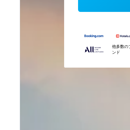
他多数の
ンド