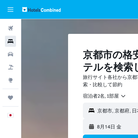
航空券
ホテル
京都市の格
レンタカー
テル​を検索
航空券+ホテル
旅行サイト各社から京都
Explore
索・比較して節約
宿泊者2名, 1​部屋
Trips
日本語
8月14日 金