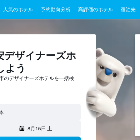
人気のホテル
予約動向分析
高評価のホテル
宿泊先
安デザイナーズホ
しよう
市​のデザイナーズホテルを一括検
-
8月15日 土