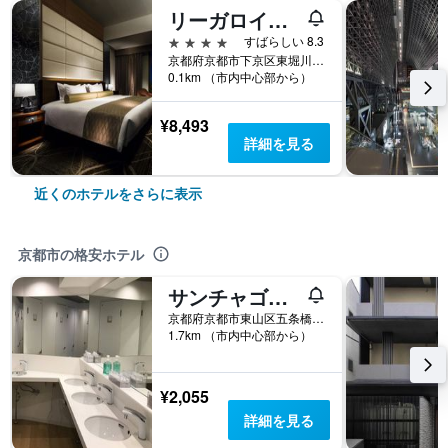
リーガロイヤルホテル京都
4つ星
すばらしい 8.3
京都府京都市下京区東堀川通り塩小路下ル松明町1番地
0.1km （市内中心部から）
¥8,493
詳細を見る
近くのホテルをさらに表示
京都市の格安ホテル
サンチャゴゲストハウス京都
京都府京都市東山区五条橋東6-503
1.7km （市内中心部から）
¥2,055
詳細を見る