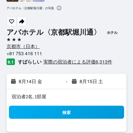
アパホテル〈京都駅堀川通〉の写真
アパホテル〈京都駅堀川通〉
ホテル
3つ星
京都市​（日本​）​
+81 753 416 111
すばらしい
実際の宿泊者による評価6,313​件
8.1
8月14日 金
-
8月15日 土
宿泊者2名, 1​部屋
検索