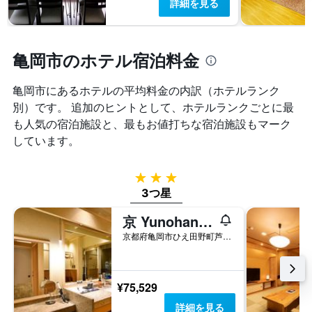
詳細を見る
ホ
ご
テ
と
ル
に
ラ
集
亀岡市のホテル宿泊料金
ン
計
ク
し
ご
て
亀岡市​にあるホテルの平均料金の内訳（ホテルランク
と
表
別）です。 追加のヒントとして、ホテルランクごとに最
の
示
も人気の宿泊施設と、最もお値打ちな宿泊施設もマーク
カ
し
テ
しています。
た
ゴ
も
リ
の
ー
3つ星
で
を
3つ星
す
表
表
し
京 Yunohana Resort 翠泉
の
て
X
京都府亀岡市ひえ田野町芦ノ山イノシリ 6-3
い
軸
ま
1
す。
本
表
¥75,529
は、
の
ホ
詳細を見る
Y