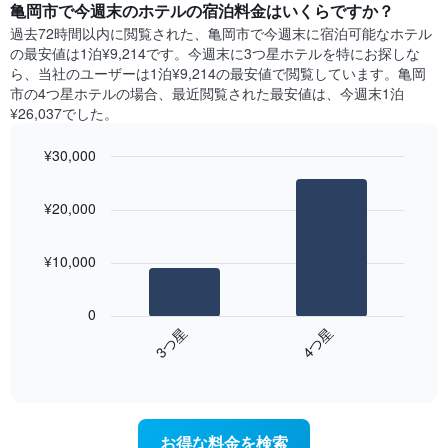
い
亀岡市​で今週末のホテル​の宿泊料金はいくらですか？
日
軸
ま
間
過去72時間以内に閲覧された、亀岡市​で今週末に宿泊可能なホテル​
1​
す
に
の最安値は1泊¥9,214です。今週末に3つ星ホテルを特にお探しな
本
表
見
ら、当社のユーザーは1泊¥9,214​の最安値で閲覧しています。亀岡
は、
の
つ
市の4つ星ホテルの場合、最近閲覧された最安値は、今週末1泊
客
X
か
室
¥26,037でした。
軸
っ
の
1​
た
平
¥30,000
本
本
均
は、
Bar
Chart
日
料
graphic.
曜
chart
の
金
¥20,000
with
日
客
を
2
を
室
bars.
表
表
の
¥10,000
し
し
平
次
て
て
均
の
い
い
0
料
表
ま
ま
3​つ星​
4​つ星​
金
は、
す
す。
を
End
過
表
of
ホ
去
interactive
の
テ
3
chart
Y
ル
日
軸
ラ
間
お得な料金を検索
1​
ン