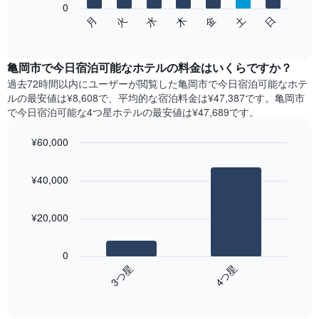
表
0
次
水
火
月
日
土
金
木
し
の
End
て
of
チ
interactive
い
ャ
chart
ま
ー
亀岡市で今日宿泊可能なホテル​の料金はいくらですか？
す
ト
過去72時間以内にユーザーが閲覧した亀岡市で今日宿泊可能なホテ
表
は、
ル​の最安値は¥8,608で、平均的な宿泊料金は¥47,387です。亀岡市
の
曜
で今日宿泊可能な4つ星ホテル​の最安値は¥47,689​です。
X
日
軸
ご
¥60,000
1​
と
本
Bar
の
Chart
は、
graphic.
chart
客
¥40,000
with
月
室
2
を
の
bars.
表
平
¥20,000
し
均
次
て
料
の
い
金
0
表
ま
を
3​つ星​
4​つ星​
は、
す。
表
End
過
表
of
し
去
interactive
の
て
3
chart
Y