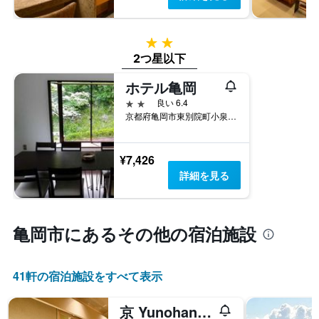
テ
軸
ル
1
ラ
本
ン
2つ星
は、
ク
2つ星以下
過
ご
去
と
ホテル亀岡
3
の
2つ星
良い 6.4
日
カ
京都府亀岡市東別院町小泉桜塚6-1
間
テ
に
ゴ
見
リ
¥7,426
つ
ー
か
詳細を見る
を
っ
表
た
し
本
て
日
亀岡市​にあるその他の宿泊施設
い
の
ま
客
す。
室
表
41​軒の宿泊施設をすべて表示
の
の
平
Y
京 Yunohana Resort 翠泉
均
軸