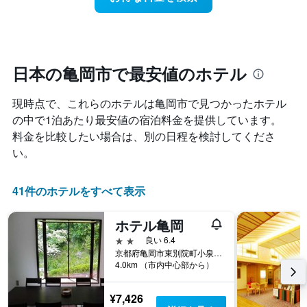
に
本
ク
見
は、
ご
つ
客
と
か
室
に
っ
の
集
た
日本の亀岡市で最安値のホテル
平
計
今
均
し
週
料
現時点で、これらのホテルは亀岡市​で見つかったホテル
て
末
金
表
の中で1泊あたり最安値の宿泊料金を提供しています。
の
を
示
客
料金を比較したい場合は、別の日程を検討してくださ
表
し
室
い。
し
た
の
て
も
平
い
の
均
41件のホテルをすべて表示
ま
で
料
す
す
金
表
ホテル亀岡
を
の
ホ
2つ星
良い 6.4
X
テ
京都府亀岡市東別院町小泉桜塚6-1
軸
ル
4.0km （市内中心部から）
1
ラ
本
ン
¥7,426
は、
ク