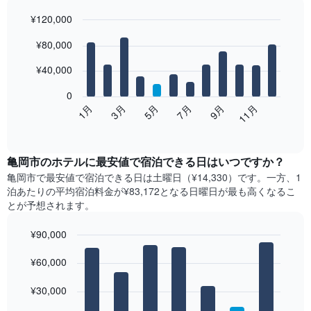
¥120,000
Bar
Chart
¥80,000
graphic.
chart
with
12
¥40,000
bars.
0
次
1月
3月
5月
7月
9月
11月
の
End
of
表
interactive
は、
chart
月
亀岡市​の​ホテル​に最安値で宿泊できる日はいつですか？
ご
亀岡市​で最安値で宿泊できる日は土曜日​（¥14,330）です。一方、1
と
泊あたりの平均宿泊料金が¥83,172となる日曜日​が最も高くなるこ
の
とが予想されます。
客
室
¥90,000
の
Bar
平
Chart
graphic.
¥60,000
chart
均
with
料
7
¥30,000
金
bars.
を