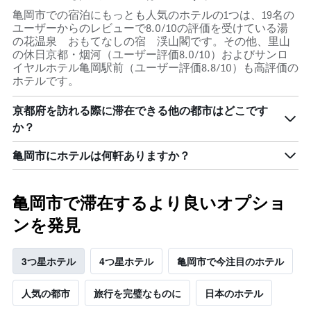
金
亀岡市での宿泊にもっとも人気のホテルの1つは、19名の
を
ユーザーからのレビューで8.0/10の評価を受けている湯
表
の花温泉 おもてなしの宿 渓山閣です。その他、里山
し
の休日京都・烟河（ユーザー評価8.0/10）およびサンロ
て
イヤルホテル亀岡駅前（ユーザー評価8.8/10）も高評価の
い
ホテルです。
ま
す
京都府を訪れる際に滞在できる他の都市はどこです
か？
亀岡市にホテルは何軒ありますか？
亀岡市で滞在するより良いオプショ
ンを発見
3つ星ホテル
4つ星ホテル
亀岡市で今注目のホテル
人気の都市
旅行を完璧なものに
日本のホテル