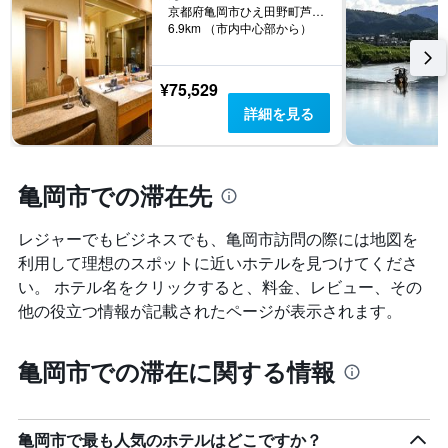
料
1
京都府亀岡市ひえ田野町芦ノ山イノシリ 6-3
金
本
6.9km （市内中心部から）
を
は、
表
過
し
去
¥75,529
て
3
詳細を見る
い
日
ま
間
す
に
見
亀岡市での滞在先
つ
か
レジャーでもビジネスでも、亀岡市​訪問の際には地図を
っ
た
利用して理想のスポットに近いホテルを見つけてくださ
今
い。 ホテル名をクリックすると、料金、レビュー、その
週
他の役立つ情報が記載されたページが表示されます。
末
の
客
亀岡市での滞在に関する情報
室
の
平
均
亀岡市で最も人気のホテルはどこですか？
料